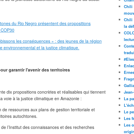
Chili
mouve
Chili
tones du Rio Negro présentent des propositions
la dé
la COP30
COLO
lectu
subissons les conséquences » : des jeunes de la région
Conte
e environnemental et la justice climatique.
tradui
#Ela
Enla
ur garantir l'avenir des territoires
Ernes
Frag
Galli
te dix propositions concrètes et réalisables qui tiennent
Jean
la voie à la justice climatique en Amazonie :
La pa
L'éch
on de ressources aux plans de gestion territoriale et
Le pet
itoires autochtones.
Les f
Les o
 de l’Institut des connaissances et des recherches
origi