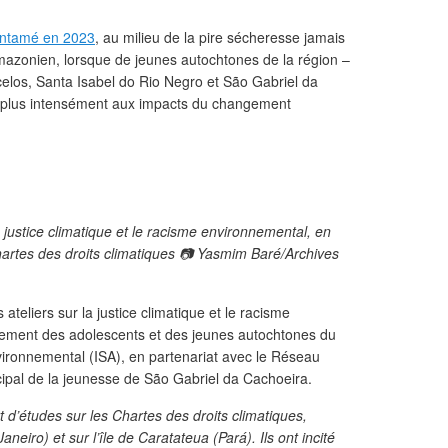
 entamé en 2023
, au milieu de la pire sécheresse jamais
amazonien, lorsque de jeunes autochtones de la région –
celos, Santa Isabel do Rio Negro et São Gabriel da
 plus intensément aux impacts du changement
 justice climatique et le racisme environnemental, en
hartes des droits climatiques 📷 Yasmim Baré/Archives
eliers sur la justice climatique et le racisme
ement des adolescents et des jeunes autochtones du
environnemental (ISA), en partenariat avec le Réseau
icipal de la jeunesse de São Gabriel da Cachoeira.
t d’études sur les Chartes des droits climatiques,
eiro) et sur l’île de Caratateua (Pará). Ils ont incité