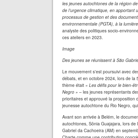
les jeunes autochtones de la région de 
de l’urgence climatique, en apportant 
processus de gestion et des documents i
environnementale (PGTA), à la lumière 
analyste des politiques socio-environ
ces ateliers en 2023.
Image
Des jeunes se réunissent à São Gabrie
Le mouvement s'est poursuivi avec des
débats, et en octobre 2024, lors de la
thème était
« Les défis pour le bien-ê
Negro »
– les jeunes représentants des
prioritaires et approuvé la proposition 
jeunesse autochtone du Rio Negro, qui
Avant son arrivée à Belém, le documen
autochtones, Sônia Guajajara, lors de
Gabriel da Cachoeira (AM) en septemb
Charte comme une contribution concrè