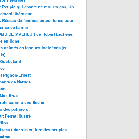
 : Peuple qui chante ne mourra pas, Un
ment libérateur
 : Réseau de femmes autochtones pour
fense de la mer
MB DE MALHEUR de Robert Lechêne,
re en ligne
s animés en langues indigènes (et
ts)
sQueLutam!
ces
t Pignon-Ernest
ments de Neruda
ano
-Max Brua
role comme une flèche
o des palmiers
it Ferrat illustré
élins
iseaux dans la culture des peuples
naires