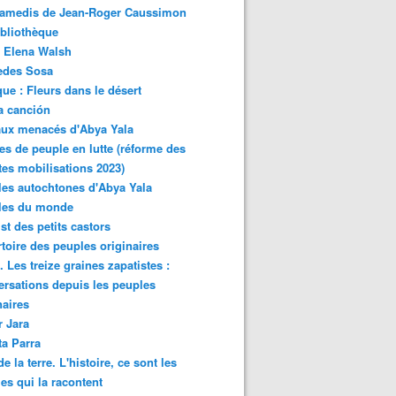
samedis de Jean-Roger Caussimon
bliothèque
 Elena Walsh
edes Sosa
ue : Fleurs dans le désert
a canción
aux menacés d'Abya Yala
es de peuple en lutte (réforme des
ites mobilisations 2023)
es autochtones d'Abya Yala
les du monde
ist des petits castors
toire des peuples originaires
 Les treize graines zapatistes :
rsations depuis les peuples
naires
r Jara
ta Parra
de la terre. L'histoire, ce sont les
es qui la racontent