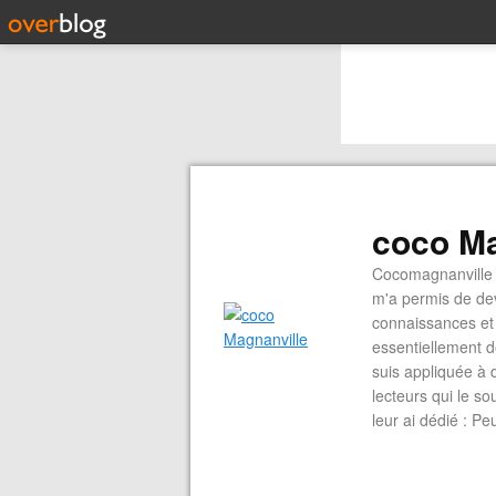
coco Ma
Cocomagnanville 
m'a permis de dev
connaissances et 
essentiellement d
suis appliquée à 
lecteurs qui le s
leur ai dédié : P