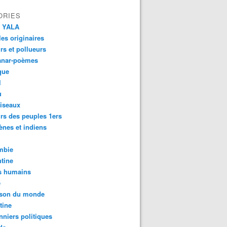
ORIES
 YALA
es originaires
urs et pollueurs
anar-poèmes
que
l
u
iseaux
rs des peuples 1ers
ènes et indiens
mbie
tine
s humains
é
son du monde
tine
ndígenas do Rio Negro lançam Carta de Direitos Climáticos
nniers politiques