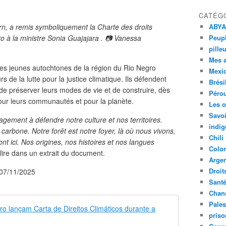
CATÉG
irn, a remis symboliquement la Charte des droits
ABYA
o à la ministre Sonia Guajajara . 📷 Vanessa
Peupl
pille
Mes 
 les jeunes autochtones de la région du Rio Negro
Mexi
de la lutte pour la justice climatique. Ils défendent
Brési
es, de préserver leurs modes de vie et de construire, dès
Péro
 pour leurs communautés et pour la planète.
Les o
Savoi
ement à défendre notre culture et nos territoires.
indig
 carbone. Notre forêt est notre foyer, là où nous vivons,
Chili
nt ici. Nos origines, nos histoires et nos langues
Colo
lire dans un extrait du document.
Argen
Droit
u 07/11/2025
Sant
Chan
Pales
Juventudes i
priso