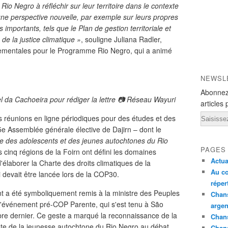
Rio Negro à réfléchir sur leur territoire dans le contexte
une perspective nouvelle, par exemple sur leurs propres
mportants, tels que le Plan de gestion territoriale et
de la justice climatique »
, souligne Juliana Radler,
nementales pour le Programme Rio Negro, qui a animé
NEWSL
Abonnez
l da Cachoeira pour rédiger la lettre 📷 Réseau Wayuri
articles 
Email
 réunions en ligne périodiques pour des études et des
 5e Assemblée générale élective de Dajirn – dont le
tre des adolescents et des jeunes autochtones du Rio
PAGES
 cinq régions de la Foirn ont défini les domaines
Actua
d'élaborer la Charte des droits climatiques de la
Au co
 devait être lancée lors de la COP30.
réper
t a été symboliquement remis à la ministre des Peuples
Chans
 l'événement pré-COP Parente, qui s'est tenu à São
argen
re dernier. Ce geste a marqué la reconnaissance de la
Chans
te de la jeunesse autochtone du Rio Negro au débat
Chan