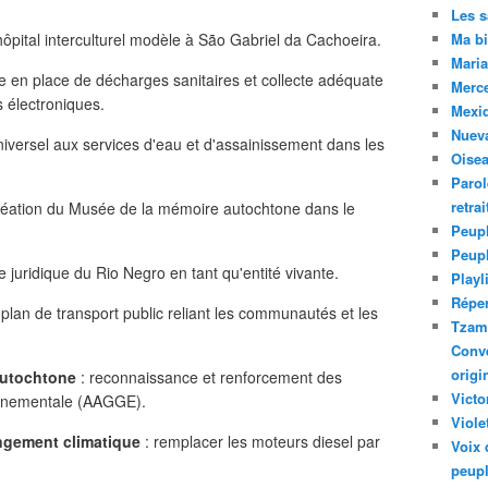
Les 
hôpital interculturel modèle à São Gabriel da Cachoeira.
Ma bi
Maria
e en place de décharges sanitaires et collecte adéquate
Merc
 électroniques.
Mexiq
Nuev
iversel aux services d'eau et d'assainissement dans les
Oise
Parol
retra
réation du Musée de la mémoire autochtone dans le
Peupl
Peup
 juridique du Rio Negro en tant qu'entité vivante.
Playl
Réper
 plan de transport public reliant les communautés et les
Tzam.
Conve
origi
autochtone
: reconnaissance et renforcement des
Victo
onnementale (AAGGE).
Viole
ngement climatique
: remplacer les moteurs diesel par
Voix 
peupl