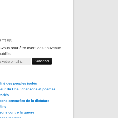
ETTER
-vous pour être averti des nouveaux
publiés.
lité des peuples isolés
eur du Che : chansons et poèmes
toriés
ons censurées de la dictature
tine
ons contre la guerre
sons reprises