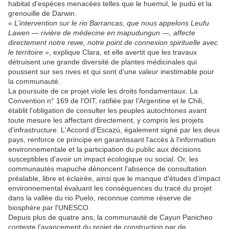
habitat d'espèces menacées telles que le huemul, le pudú et la
grenouille de Darwin.
« L’intervention sur le rio Barrancas, que nous appelons Leufu
Lawen — rivière de médecine en mapudungun —, affecte
directement notre rewe, notre point de connexion spirituelle avec
le territoire »
, explique Clara, et elle avertit que les travaux
détruisent une grande diversité de plantes médicinales qui
poussent sur ses rives et qui sont d’une valeur inestimable pour
la communauté.
La poursuite de ce projet viole les droits fondamentaux. La
Convention n° 169 de l'OIT, ratifiée par l'Argentine et le Chili,
établit l'obligation de consulter les peuples autochtones avant
toute mesure les affectant directement, y compris les projets
d'infrastructure. L'Accord d'Escazú, également signé par les deux
pays, renforce ce principe en garantissant l'accès à l'information
environnementale et la participation du public aux décisions
susceptibles d'avoir un impact écologique ou social. Or, les
communautés mapuche dénoncent l'absence de consultation
préalable, libre et éclairée, ainsi que le manque d'études d'impact
environnemental évaluant les conséquences du tracé du projet
dans la vallée du rio Puelo, reconnue comme réserve de
biosphère par l'UNESCO.
Depuis plus de quatre ans, la communauté de Cayun Panicheo
conteste l'avancement du projet de construction par de