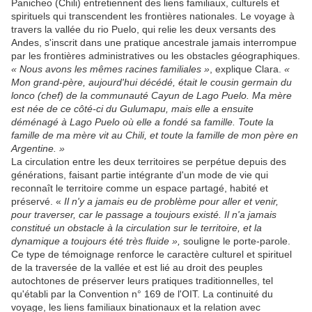
Panicheo (Chili) entretiennent des liens familiaux, culturels et
spirituels qui transcendent les frontières nationales. Le voyage à
travers la vallée du rio Puelo, qui relie les deux versants des
Andes, s'inscrit dans une pratique ancestrale jamais interrompue
par les frontières administratives ou les obstacles géographiques.
« Nous avons les mêmes racines familiales »
, explique Clara.
«
Mon grand-père, aujourd'hui décédé, était le cousin germain du
lonco (chef) de la communauté Cayun de Lago Puelo. Ma mère
est née de ce côté-ci du Gulumapu, mais elle a ensuite
déménagé à Lago Puelo où elle a fondé sa famille. Toute la
famille de ma mère vit au Chili, et toute la famille de mon père en
Argentine. »
La circulation entre les deux territoires se perpétue depuis des
générations, faisant partie intégrante d'un mode de vie qui
reconnaît le territoire comme un espace partagé, habité et
préservé. «
Il n'y a jamais eu de problème pour aller et venir,
pour traverser, car le passage a toujours existé. Il n'a jamais
constitué un obstacle à la circulation sur le territoire, et la
dynamique a toujours été très fluide »,
souligne le porte-parole.
Ce type de témoignage renforce le caractère culturel et spirituel
de la traversée de la vallée et est lié au droit des peuples
autochtones de préserver leurs pratiques traditionnelles, tel
qu'établi par la Convention n° 169 de l'OIT. La continuité du
voyage, les liens familiaux binationaux et la relation avec