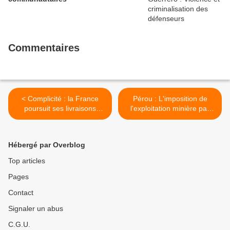
Commentaires
< Complicité : la France
Pérou : L'imposition de
poursuit ses livraisons
l'exploitation minière par
d'armes à l'État génocidaire
Grupo México ravive le
conflit >
Hébergé par Overblog
Top articles
Pages
Contact
Signaler un abus
C.G.U.