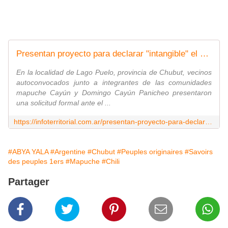
Presentan proyecto para declarar "intangible" el Valle del Río Puelo en Chubut
En la localidad de Lago Puelo, provincia de Chubut, vecinos
autoconvocados junto a integrantes de las comunidades
mapuche Cayún y Domingo Cayún Panicheo presentaron
una solicitud formal ante el ...
https://infoterritorial.com.ar/presentan-proyecto-para-declarar-intangible-el-valle-del-rio-puelo-en-chubut/
#ABYA YALA
#Argentine
#Chubut
#Peuples originaires
#Savoirs
des peuples 1ers
#Mapuche
#Chili
Partager