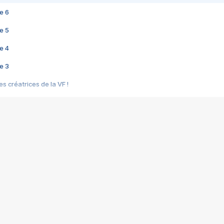
e 6
e 5
e 4
e 3
s créatrices de la VF !
e 2
e 1
e Mektoub My Love arrive enfin ! Rencontre avec Shaïn Boumedine et Sal
i : après Toni en famille
elle réalise le bouleversant Dites lui que je l'aime
ais ! Rencontre autour de Vie privée de Rebecca Zlotowski
 de Marguerite, Grave... Rencontre avec Ella Rumpf