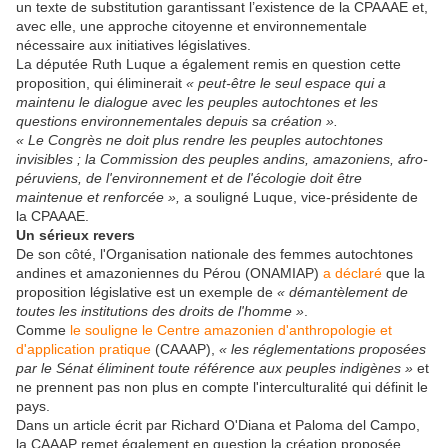
un texte de substitution garantissant l’existence de la CPAAAE et,
avec elle, une approche citoyenne et environnementale
nécessaire aux initiatives législatives.
La députée Ruth Luque a également remis en question cette
proposition, qui éliminerait
« peut-être le seul espace qui a
maintenu le dialogue avec les peuples autochtones et les
questions environnementales depuis sa création ».
« Le Congrès ne doit plus rendre les peuples autochtones
invisibles ; la Commission des peuples andins, amazoniens, afro-
péruviens, de l'environnement et de l'écologie doit être
maintenue et renforcée »,
a souligné Luque, vice-présidente de
la CPAAAE.
Un sérieux revers
De son côté, l'Organisation nationale des femmes autochtones
andines et amazoniennes du Pérou (ONAMIAP)
a déclaré
que la
proposition législative est un exemple de
« démantèlement de
toutes les institutions des droits de l'homme »
.
Comme
le souligne le Centre amazonien d'anthropologie et
d'application pratique
(CAAAP),
« les réglementations proposées
par le Sénat éliminent toute référence aux peuples indigènes »
et
ne prennent pas non plus en compte l'interculturalité qui définit le
pays.
Dans un article écrit par Richard O'Diana et Paloma del Campo,
la CAAAP remet également en question la création proposée