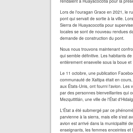
rendaient à Huayacocotla pour la prése
Lors de l'ouragan Grace en 2021, le r
pont qui servait de sortie à la ville. 
Sierra de Huayacocotla pour superviser
locales se sont de nouveau rendues da
demande de construction du pont.
Nous nous trouvons maintenant confro
qui semble définitive. Les habitants 
entièrement ensevelie sous la boue et 
Le 11 octobre, une publication Facebo
communauté de Xaltipa était en cours, g
aux États-Unis, ont fourni l'avion. Les 
par des personnes bienveillantes qui o
Mezquititlán, une ville de l'État d'Hidal
L'État a été submergé par ce phénomène 
parvienne à la sierra, mais elle s'est 
avion est arrivé dans la municipalité 
enseignants, les femmes enceintes et 