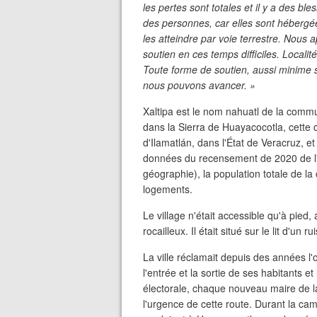
les pertes sont totales et il y a des b
des personnes, car elles sont hébergée
les atteindre par voie terrestre. Nous 
soutien en ces temps difficiles. Localit
Toute forme de soutien, aussi minime s
nous pouvons avancer. »
Xaltipa est le nom nahuatl de la commu
dans la Sierra de Huayacocotla, cette 
d'Ilamatlán, dans l'État de Veracruz, e
données du recensement de 2020 de l'INE
géographie), la population totale de l
logements.
Le village n'était accessible qu'à pied
rocailleux. Il était situé sur le lit d'un r
La ville réclamait depuis des années l'o
l'entrée et la sortie de ses habitants
électorale, chaque nouveau maire de l
l'urgence de cette route. Durant la 