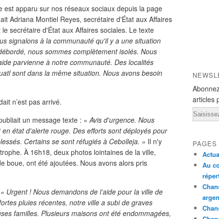
de est apparu sur nos réseaux sociaux depuis la page
it Adriana Montiel Reyes, secrétaire d'État aux Affaires
e secrétaire d'État aux Affaires sociales. Le texte
ous signalons à la communauté qu'il y a une situation
ont débordé, nous sommes complètement isolés. Nous
'aide parvienne à notre communauté. Des localités
atl sont dans la même situation. Nous avons besoin
NEWSL
Abonnez
articles 
t n’est pas arrivé.
Email
ubliait un message texte : «
Avis d'urgence. Nous
n état d'alerte rouge. Des efforts sont déployés pour
blessés. Certains se sont réfugiés à Cebolleja. »
Il n'y
PAGES
trophe. À 16h18, deux photos lointaines de la ville,
Actua
e boue, ont été ajoutées. Nous avons alors pris
Au co
réper
Chans
:
« Urgent ! Nous demandons de l’aide pour la ville de
argen
fortes pluies récentes, notre ville a subi de graves
Chans
uses familles. Plusieurs maisons ont été endommagées,
Chan