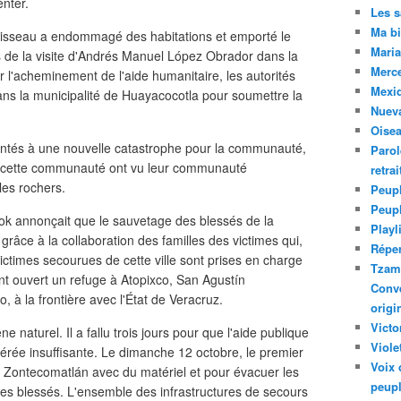
nter.
Les 
Ma bi
uisseau a endommagé des habitations et emporté le
Maria
Lors de la visite d'Andrés Manuel López Obrador dans la
Merc
 l'acheminement de l'aide humanitaire, les autorités
Mexiq
ns la municipalité de Huayacocotla pour soumettre la
Nuev
Oise
ntés à une nouvelle catastrophe pour la communauté,
Parol
de cette communauté ont vu leur communauté
retra
les rochers.
Peupl
Peup
ok annonçait que le sauvetage des blessés de la
Playl
râce à la collaboration des familles des victimes qui,
Réper
victimes secourues de cette ville sont prises en charge
Tzam.
nt ouvert un refuge à Atopixco, San Agustín
Conve
go, à la frontière avec l'État de Veracruz.
origi
Victo
naturel. Il a fallu trois jours pour que l'aide publique
Viole
avérée insuffisante. Le dimanche 12 octobre, le premier
Voix 
de Zontecomatlán avec du matériel et pour évacuer les
peupl
les blessés. L'ensemble des infrastructures de secours