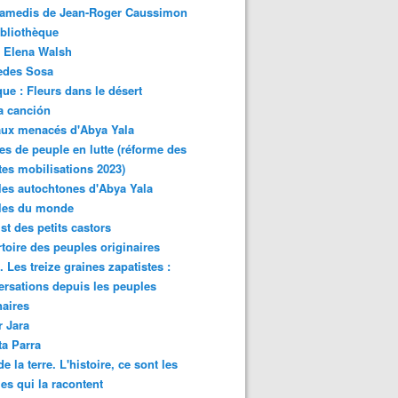
samedis de Jean-Roger Caussimon
bliothèque
 Elena Walsh
edes Sosa
ue : Fleurs dans le désert
a canción
aux menacés d'Abya Yala
es de peuple en lutte (réforme des
ites mobilisations 2023)
es autochtones d'Abya Yala
les du monde
ist des petits castors
toire des peuples originaires
 Les treize graines zapatistes :
rsations depuis les peuples
naires
r Jara
ta Parra
de la terre. L'histoire, ce sont les
es qui la racontent