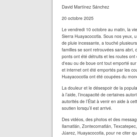
David Martínez Sánchez
20 octobre 2025
Le vendredi 10 octobre au matin, la vie
Sierra Huayacocotla. Sous nos yeux, u
de pluie incessante, a touché plusieur
familles se sont retrouvées sans abri, 
ponts ont été détruits et les routes on
d'eau ou de boue ont tout emporté sur 
et internet ont été emportés par les cou
Huayacocotla ont été coupées du mon
La douleur et le désespoir de la popula
à l’aide, l’incapacité de certaines autor
autorités de l’État à venir en aide à c
soutien lorsqu’il est arrivé.
Des vidéos, des photos et des messages
Ilamatlán, Zontecomatlán, Texcatepec,
Júarez, Huayacocotla, pour ne citer que