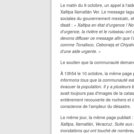
Le matin du 9 octobre, un appel à l'ai
Xaltipa Ilamatlán Ver. Le message tagua
sociales du gouvernement mexicain, et l
disait :
« Xaltipa en état d'urgence ! N
d'urgence, la rivière et le ruisseau 
devons diffuser ce message afin que l
comme Tonalixco, Ceboneja et Chiyahu
d'une aide urgente. »
Le soutien que la communauté demandai
À 13h54 le 10 octobre, la même page p
informons tous que la communauté est e
évacuer la population. Il y a plusieurs 
avait toujours pas d'images de la catas
entièrement recouverte de rochers et d
conscience de l'ampleur du désastre.
Le même jour, la même page publiait 
Xaltipa, Ilamatlán, Veracruz. Suite aux 
inondations qui ont touché de nombre