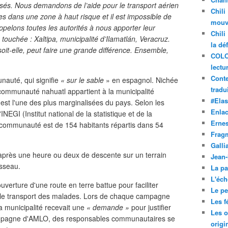
lessés. Nous demandons de l’aide pour le transport aérien
Chili
s dans une zone à haut risque et il est impossible de
mouve
appelons toutes les autorités à nous apporter leur
Chili
é touchée : Xaltipa, municipalité d’Ilamatlán, Veracruz.
la dé
oit-elle, peut faire une grande différence. Ensemble,
COLO
lectu
Conte
nauté, qui signifie
« sur le sable
» en espagnol. Nichée
tradui
communauté nahuatl appartient à la municipalité
#Ela
t est l'une des plus marginalisées du pays. Selon les
Enla
GI (Institut national de la statistique et de la
Ernes
a communauté est de 154 habitants répartis dans 54
Frag
Galli
, après une heure ou deux de descente sur un terrain
Jean
uisseau.
La pa
L'éch
uverture d'une route en terre battue pour faciliter
Le pet
 et le transport des malades. Lors de chaque campagne
Les f
a municipalité recevait une
« demande »
pour justifier
Les o
campagne d'AMLO, des responsables communautaires se
origi