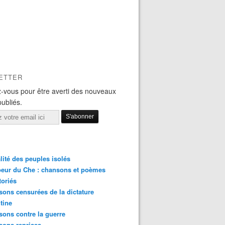
ETTER
-vous pour être averti des nouveaux
publiés.
lité des peuples isolés
eur du Che : chansons et poèmes
toriés
ons censurées de la dictature
tine
ons contre la guerre
sons reprises