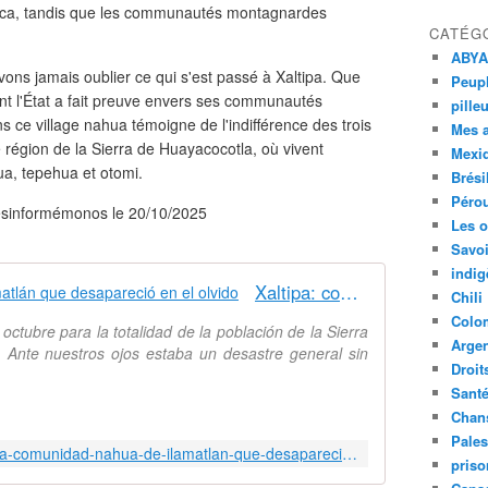
 Rica, tandis que les communautés montagnardes
CATÉG
ABYA
vons jamais oublier ce qui s'est passé à Xaltipa. Que
Peupl
nt l'État a fait preuve envers ses communautés
pille
 ce village nahua témoigne de l'indifférence des trois
Mes 
région de la Sierra de Huayacocotla, où vivent
Mexi
a, tepehua et otomi.
Brési
Péro
 Desinformémonos le 20/10/2025
Les o
Savoi
indig
Xaltipa: comunidad nahua de Ilamatlán que desapareció en el olvido
Chili
Colo
ctubre para la totalidad de la población de la Sierra
Argen
 Ante nuestros ojos estaba un desastre general sin
Droit
Sant
Chan
Pales
https://desinformemonos.org/xaltipa-comunidad-nahua-de-ilamatlan-que-desaparecio-en-el-olvido/?fbclid=IwY2xjawNjXCJleHRuA2FlbQIxMABicmlkETB6QnZ5a2VIaFFza3VyTGdnAR5VtBEoN7DWGzm4L30oWuTo-1H_cZP5YdY_JdNtlVz4tD44jVshpBuZuvyyFg_aem_-Alq7QL3YLAaJDXIgYZ8OQ
priso