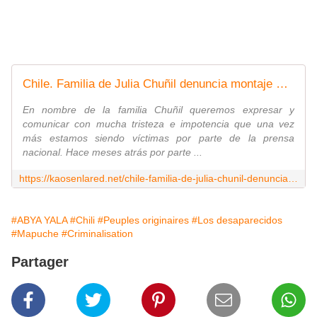
Chile. Familia de Julia Chuñil denuncia montaje mediático para distraer a la población del principal sospechoso del caso
En nombre de la familia Chuñil queremos expresar y
comunicar con mucha tristeza e impotencia que una vez
más estamos siendo víctimas por parte de la prensa
nacional. Hace meses atrás por parte ...
https://kaosenlared.net/chile-familia-de-julia-chunil-denuncia-montaje-mediatico-para-distraer-a-la-poblacion-del-principal-sospechoso-del-caso/
#ABYA YALA
#Chili
#Peuples originaires
#Los desaparecidos
#Mapuche
#Criminalisation
Partager