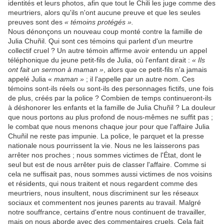
identités et leurs photos, afin que tout le Chili les juge comme des
meurtriers, alors qu'ils n'ont aucune preuve et que les seules
preuves sont des
« témoins protégés ».
Nous dénonçons un nouveau coup monté contre la famille de
Julia Chuñil. Qui sont ces témoins qui parlent d'un meurtre
collectif cruel ? Un autre témoin affirme avoir entendu un appel
téléphonique du jeune petit-fils de Julia, où l'enfant dirait :
« Ils
ont fait un sermon à maman »
, alors que ce petit-fils n'a jamais
appelé Julia «
maman »
; il l'appelle par un autre nom. Ces
témoins sont-ils réels ou sont-ils des personnages fictifs, une fois
de plus, créés par la police ? Combien de temps continueront-ils
à déshonorer les enfants et la famille de Julia Chuñil ? La douleur
que nous portons au plus profond de nous-mêmes ne suffit pas ;
le combat que nous menons chaque jour pour que l'affaire Julia
Chuñil ne reste pas impunie. La police, le parquet et la presse
nationale nous pourrissent la vie. Nous ne les laisserons pas
arrêter nos proches ; nous sommes victimes de l'État, dont le
seul but est de nous arrêter puis de classer l'affaire. Comme si
cela ne suffisait pas, nous sommes aussi victimes de nos voisins
et résidents, qui nous traitent et nous regardent comme des
meurtriers, nous insultent, nous discriminent sur les réseaux
sociaux et commentent nos jeunes parents au travail. Malgré
notre souffrance, certains d'entre nous continuent de travailler,
mais on nous aborde avec des commentaires cruels. Cela fait