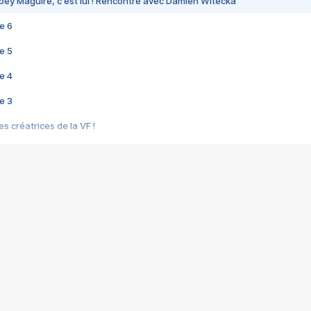
bey Maguire, c'est lui ! Rencontre avec Damien Witecka
e 6
e 5
e 4
e 3
s créatrices de la VF !
e 2
e 1
e Mektoub My Love arrive enfin ! Rencontre avec Shaïn Boumedine et Sal
i : après Toni en famille
elle réalise le bouleversant Dites lui que je l'aime
ais ! Rencontre autour de Vie privée de Rebecca Zlotowski
 de Marguerite, Grave... Rencontre avec Ella Rumpf