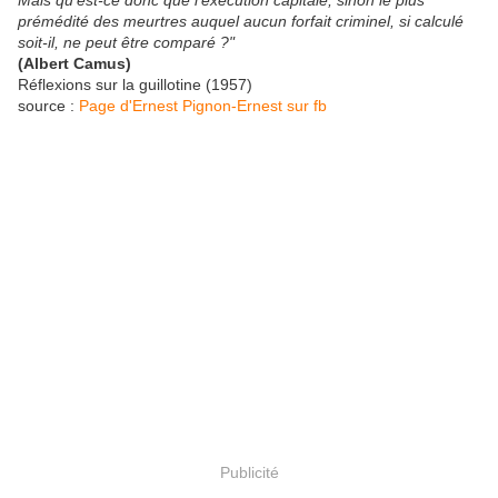
Mais qu'est-ce donc que l'exécution capitale, sinon le plus
prémédité des meurtres auquel aucun forfait criminel, si calculé
soit-il, ne peut être comparé ?"
(Albert Camus)
Réflexions sur la guillotine (1957)
source :
Page d'Ernest Pignon-Ernest sur fb
Publicité