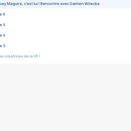
bey Maguire, c'est lui ! Rencontre avec Damien Witecka
e 6
e 5
e 4
e 3
s créatrices de la VF !
e 2
e 1
e Mektoub My Love arrive enfin ! Rencontre avec Shaïn Boumedine et Sal
i : après Toni en famille
elle réalise le bouleversant Dites lui que je l'aime
ais ! Rencontre autour de Vie privée de Rebecca Zlotowski
 de Marguerite, Grave... Rencontre avec Ella Rumpf