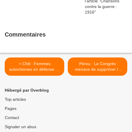
Commentaires
< Chili : Femmes
Pérou : Le Congrès
autochtones en défense de
menace de supprimer la
la mer : Juana Zapata
Commission des peuples >
Chehuín
Hébergé par Overblog
Top articles
Pages
Contact
Signaler un abus