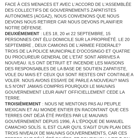
FACE À CES MENACES ET AVEC L'ACCORD DE L'ASSEMBLÉE
DES COLLECTIFS DE GOUVERNEMENTS ZAPATISTES
AUTONOMES (ACGAZ), NOUS CONVENONS QUE NOUS
DEVONS NOUS RETIRER CAR NOUS DEVONS PLANIFIER
NOTRE DÉFENSE.
DEUXIÈMEMENT
: LES 18, 20 et 22 SEPTEMBRE, 15
PERSONNES ONT ÉLU DOMICILE SUR LA PROPRIÉTÉ. LE 20
SEPTEMBRE , DEUX CAMIONS DE L'ARMEE FEDERALE?
TROIS DE LA POLICE MUNICIPALE D'OCOSINGO ET QUATRE
DU PROCUREUR GENERAL DE L'ETAT SONT ARRIVES A
NOUVEAU. ILS ONT DETRUIT ET INCENDIE LES MAISONS
DES RESPONSABLES DE LA BASE DE SOUTIEN ZAPATISTE,
VOLE DU MAIS ET CEUX QUI SONT RESTES ONT CONTINUE A
VOLER. NOUS AVONS ESSAYE DE PARLE A NOUVEAU? MAIS
ILS N'ONT JAMAIS COMPRIS POURQUOI LE MAUVAIS
GOUVERNEMENT LEUR AVAIT OFFICIELLEMENT CEDE LA
TERRE.
TROISIÈMEMENT
: NOUS NE MENTONS PAS AU PEUPLE
MEXICAIN ET AU MONDE ENTIER EN RACONTANT QUE CES
TERRES ONT DÉJÀ ÉTÉ PAYÉES PAR LE MAUVAIS
GOUVERNEMENT DEPUIS 1996, À L'ÉPOQUE DE MANUEL
CAMACHO SOLÍS. IL EST CLAIR QU'IL S'AGIT D'UN PLAN DES
TROIS NIVEAUX DE MAUVAIS GOUVERNEMENTS, CAR CES