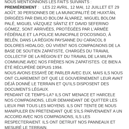
NOUS MENTIONNONS LES FAITS SUIVANTS :
PREMIÈREMENT
: LES 22 AVRIL, 12 MAI, 12 JUILLET ET 29
AOÛT, 30 PERSONNES DE LA MUNICIPALITÉ DE HUIXTÁN,
DIRIGÉES PAR EMILIO BOLOM ÁLVAREZ, MIGUEL BOLOM
PALÉ, MIGUEL VÁZQUEZ SÁNTIZ ET DAVID SEFERINO
GÓMEZ, SONT ARRIVÉES, PROTÉGÉES PAR L'ARMÉE
FÉDÉRALE ET LA POLICE MUNICIPALE D'OCOSINGO, À
BELÉN, DANS LA RÉGION PAYSANNE DU CARACOL 8
DOLORES HIDALGO, OÙ VIVENT NOS COMPAGNONS DE LA
BASE DE SOUTIEN ZAPATISTE, CHARGÉS DU TRAVAIL
COLLECTIF DE LA RÉGION ET DU TRAVAIL DE LA MILPA
COMMUNE AVEC NOS FRÈRES NON ZAPATISTES. CE BIEN A
ÉTÉ RÉCUPÉRÉ DEPUIS 1994.
NOUS AVONS ESSAYÉ DE PARLER AVEC EUX, MAIS ILS NOUS
ONT CLAIREMENT DIT QUE LE GOUVERNEMENT LEUR AVAIT
DÉJÀ DONNÉ LE TERRAIN ET QU'ILS DISPOSENT DES
DOCUMENTS LÉGAUX.
PENDANT CE TEMPS-LA? ILS ONT MENACE ET HARCELE
NOS COMPAGNONS, LEUR DEMANDANT DE QUITTER LES
LIEUX PAR TOUS LES MOYENS. ILS ONT TENTE DE NOUS
MANIPULER EN PRETENDANT QUE S'ILS PARVENAIENT A UN
ACCORD AVEC NOS COMPAGNONS, ILS LES
RESPECTERAIENT. ILS ONT DETRUIT NOS PANNEAUX ET
MESURÉ LE TERRAIN.