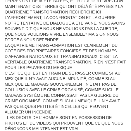
TERRES ONT DÉJÀ ÉTÉ PAYÉES, ET POURQUOI LIVRE-T-ON
MAINTENANT CES TERRES QUI ONT DÉJÀ ÉTÉ PAYÉES ? LA
QUATRIÈME TRANSFORMATION RECHERCHE ICI
L'AFFRONTEMENT, LA CONFRONTATION ET LA GUERRE.
NOTRE TENTATIVE DE DIALOGUE A ETE VAINE. NOUS AVONS
SOUVENT DIT QUE NOUS NE VOULIONS PAS LA GUERRE,
QUE NOUS VOULIONS VIVRE ENSEMBLE? MAIS ON NOUS
FORCE A NOUS DEFENDRE.
LA QUATRIEME TRANSFORMATION EST CLAIREMENT DU
COTE DES PROPRIETAIRES FONCIERS ET DES HOMMES
D'AFFAIRES NATIONAUX ET TRANSNATIONAUX. C'EST LA
VERITABLE QUATRIEME TRANSFORMATION. RIEN N'EST FAIT
POUR LES PAUVRES DU MEXIQUE.
C'EST CE QUI EST EN TRAIN DE SE PASSER COMME SI AU
MEXIQUE IL N'Y AVAIT AUCUNE IMPUNITÉ, COMME SI AU
MEXIQUE LE MAUVAIS GOUVERNEMENT N'ÉTAIT PAS DE
COLLUSION AVEC LE CRIME ORGANISÉ, COMME SI ICI LE
MAUVAIS SYSTÈME NE CONNAISSAIT PAS LA GUERRE DU
CRIME ORGANISÉ, COMME SI ICI AU MEXIQUE IL N'Y AVAIT
PAS QUELQUES PETITES ÉTINCELLES QUI PEUVENT
ALLUMER UN INCENDIE.
LES DROITS DE L'HOMME SONT EN POSSESSION DE
PHOTOS ET DE VIDÉOS QUI PROUVENT QUE CE QUE NOUS
DÉNONCONS MAINTENANT EST VRAI.