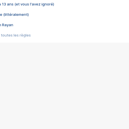
 a 13 ans (et vous l'avez ignoré)
e (littéralement)
im Rayan
 toutes les règles
s les jeux vidéo
us choquant de Rockstar ? - Le scandale BULLY
e plus moche de Steam
du RÊVE tourne au CAUCHEMAR
pendant 8 heures
it… à tort
umiliés par un jeu vidéo
ire - Final Fantasy 8
ti un empire - Age of Empires