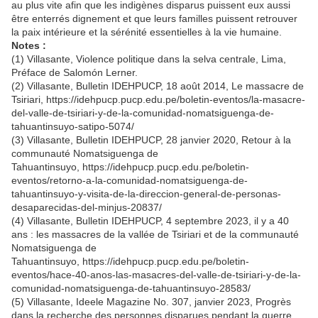
au plus vite afin que les indigènes disparus puissent eux aussi
être enterrés dignement et que leurs familles puissent retrouver
la paix intérieure et la sérénité essentielles à la vie humaine.
Notes :
(1) Villasante, Violence politique dans la selva centrale, Lima,
Préface de Salomón Lerner.
(2) Villasante, Bulletin IDEHPUCP, 18 août 2014, Le massacre de
Tsiriari, https://idehpucp.pucp.edu.pe/boletin-eventos/la-masacre-
del-valle-de-tsiriari-y-de-la-comunidad-nomatsiguenga-de-
tahuantinsuyo-satipo-5074/
(3) Villasante, Bulletin IDEHPUCP, 28 janvier 2020, Retour à la
communauté Nomatsiguenga de
Tahuantinsuyo, https://idehpucp.pucp.edu.pe/boletin-
eventos/retorno-a-la-comunidad-nomatsiguenga-de-
tahuantinsuyo-y-visita-de-la-direccion-general-de-personas-
desaparecidas-del-minjus-20837/
(4) Villasante, Bulletin IDEHPUCP, 4 septembre 2023, il y a 40
ans : les massacres de la vallée de Tsiriari et de la communauté
Nomatsiguenga de
Tahuantinsuyo, https://idehpucp.pucp.edu.pe/boletin-
eventos/hace-40-anos-las-masacres-del-valle-de-tsiriari-y-de-la-
comunidad-nomatsiguenga-de-tahuantinsuyo-28583/
(5) Villasante, Ideele Magazine No. 307, janvier 2023, Progrès
dans la recherche des personnes disparues pendant la guerre