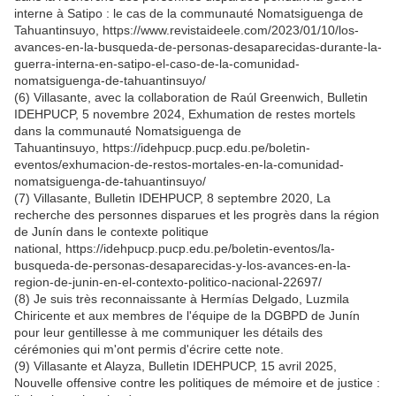
interne à Satipo : le cas de la communauté Nomatsiguenga de
Tahuantinsuyo, https://www.revistaideele.com/2023/01/10/los-
avances-en-la-busqueda-de-personas-desaparecidas-durante-la-
guerra-interna-en-satipo-el-caso-de-la-comunidad-
nomatsiguenga-de-tahuantinsuyo/
(6) Villasante, avec la collaboration de Raúl Greenwich, Bulletin
IDEHPUCP, 5 novembre 2024, Exhumation de restes mortels
dans la communauté Nomatsiguenga de
Tahuantinsuyo, https://idehpucp.pucp.edu.pe/boletin-
eventos/exhumacion-de-restos-mortales-en-la-comunidad-
nomatsiguenga-de-tahuantinsuyo/
(7) Villasante, Bulletin IDEHPUCP, 8 septembre 2020, La
recherche des personnes disparues et les progrès dans la région
de Junín dans le contexte politique
national, https://idehpucp.pucp.edu.pe/boletin-eventos/la-
busqueda-de-personas-desaparecidas-y-los-avances-en-la-
region-de-junin-en-el-contexto-politico-nacional-22697/
(8) Je suis très reconnaissante à Hermías Delgado, Luzmila
Chiricente et aux membres de l'équipe de la DGBPD de Junín
pour leur gentillesse à me communiquer les détails des
cérémonies qui m'ont permis d'écrire cette note.
(9) Villasante et Alayza, Bulletin IDEHPUCP, 15 avril 2025,
Nouvelle offensive contre les politiques de mémoire et de justice :