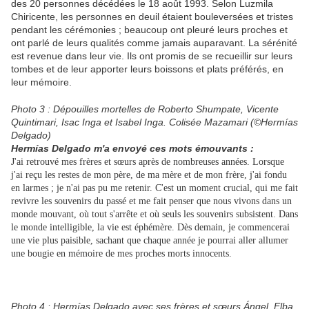
des 20 personnes décédées le 18 août 1993. Selon Luzmila
Chiricente, les personnes en deuil étaient bouleversées et tristes
pendant les cérémonies ; beaucoup ont pleuré leurs proches et
ont parlé de leurs qualités comme jamais auparavant. La sérénité
est revenue dans leur vie. Ils ont promis de se recueillir sur leurs
tombes et de leur apporter leurs boissons et plats préférés, en
leur mémoire.
Photo 3 : Dépouilles mortelles de Roberto Shumpate, Vicente
Quintimari, Isac Inga et Isabel Inga. Colisée Mazamari (©Hermías
Delgado)
Hermías Delgado m'a envoyé ces mots émouvants :
J'ai retrouvé mes frères et sœurs après de nombreuses années. Lorsque
j'ai reçu les restes de mon père, de ma mère et de mon frère, j'ai fondu
en larmes ; je n'ai pas pu me retenir. C'est un moment crucial, qui me fait
revivre les souvenirs du passé et me fait penser que nous vivons dans un
monde mouvant, où tout s'arrête et où seuls les souvenirs subsistent. Dans
le monde intelligible, la vie est éphémère. Dès demain, je commencerai
une vie plus paisible, sachant que chaque année je pourrai aller allumer
une bougie en mémoire de mes proches morts innocents.
Photo 4 : Hermías Delgado avec ses frères et sœurs Ángel, Elba,