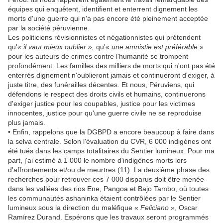
équipes qui enquêtent, identifient et enterrent dignement les
morts d'une guerre qui n'a pas encore été pleinement acceptée
par la société péruvienne.
Les politiciens révisionnistes et négationnistes qui prétendent
qu'
« il vaut mieux oublier »,
qu'«
une amnistie est préférable
»
pour les auteurs de crimes contre l'humanité se trompent
profondément. Les familles des milliers de morts qui n'ont pas été
enterrés dignement n'oublieront jamais et continueront d'exiger, à
juste titre, des funérailles décentes. Et nous, Péruviens, qui
défendons le respect des droits civils et humains, continuerons
d'exiger justice pour les coupables, justice pour les victimes
innocentes, justice pour qu'une guerre civile ne se reproduise
plus jamais.
• Enfin, rappelons que la DGBPD a encore beaucoup à faire dans
la selva centrale. Selon l'évaluation du CVR, 6 000 indigènes ont
été tués dans les camps totalitaires du Sentier lumineux. Pour ma
part, j'ai estimé à 1 000 le nombre d'indigènes morts lors
d'affrontements et/ou de meurtres (11). La deuxième phase des
recherches pour retrouver ces 7 000 disparus doit être menée
dans les vallées des rios Ene, Pangoa et Bajo Tambo, où toutes
les communautés ashaninka étaient contrôlées par le Sentier
lumineux sous la direction du maléfique «
Feliciano
», Oscar
Ramírez Durand. Espérons que les travaux seront programmés