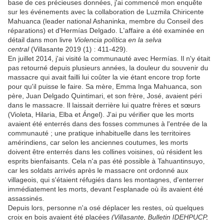
base de ces précieuses données, j'ai commencé mon enquête
sur les événements avec la collaboration de Luzmila Chiricente
Mahuanca (leader national Ashaninka, membre du Conseil des
réparations) et d'Hermías Delgado. L'affaire a été examinée en
détail dans mon livre
Violencia política en la selva
central
(Villasante 2019 (1) : 411-429).
En juillet 2014, j'ai visité la communauté avec Hermías. Il n'y était
pas retourné depuis plusieurs années, la douleur du souvenir du
massacre qui avait failli lui coûter la vie étant encore trop forte
pour qu'il puisse le faire. Sa mère, Emma Inga Mahuanca, son
père, Juan Delgado Quintimari, et son frère, José, avaient péri
dans le massacre. Il laissait derrière lui quatre frères et sœurs
(Violeta, Hilaria, Elba et Ángel). J'ai pu vérifier que les morts
avaient été enterrés dans des fosses communes à l'entrée de la
communauté ; une pratique inhabituelle dans les territoires
amérindiens, car selon les anciennes coutumes, les morts
doivent être enterrés dans les collines voisines, où résident les
esprits bienfaisants. Cela n'a pas été possible à Tahuantinsuyo,
car les soldats arrivés après le massacre ont ordonné aux
villageois, qui s'étaient réfugiés dans les montagnes, d'enterrer
immédiatement les morts, devant l'esplanade où ils avaient été
assassinés.
Depuis lors, personne n'a osé déplacer les restes, où quelques
croix en bois avaient été placées
(Villasante, Bulletin IDEHPUCP,