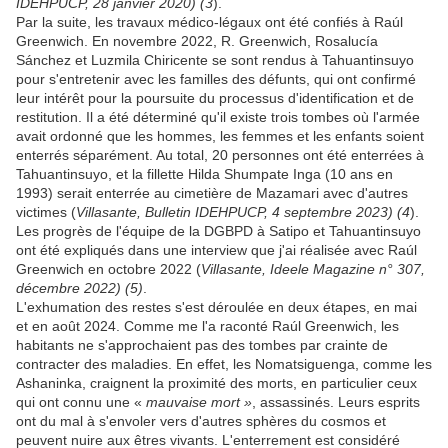
IDEHPUCP, 28 janvier 2020) (3
).
Par la suite, les travaux médico-légaux ont été confiés à Raúl
Greenwich. En novembre 2022, R. Greenwich, Rosalucía
Sánchez et Luzmila Chiricente se sont rendus à Tahuantinsuyo
pour s'entretenir avec les familles des défunts, qui ont confirmé
leur intérêt pour la poursuite du processus d'identification et de
restitution. Il a été déterminé qu'il existe trois tombes où l'armée
avait ordonné que les hommes, les femmes et les enfants soient
enterrés séparément. Au total, 20 personnes ont été enterrées à
Tahuantinsuyo, et la fillette Hilda Shumpate Inga (10 ans en
1993) serait enterrée au cimetière de Mazamari avec d'autres
victimes (
Villasante, Bulletin IDEHPUCP, 4 septembre 2023) (4
).
Les progrès de l'équipe de la DGBPD à Satipo et Tahuantinsuyo
ont été expliqués dans une interview que j'ai réalisée avec Raúl
Greenwich en octobre 2022 (
Villasante, Ideele Magazine n° 307,
décembre 2022) (5)
.
L'exhumation des restes s'est déroulée en deux étapes, en mai
et en août 2024. Comme me l'a raconté Raúl Greenwich, les
habitants ne s'approchaient pas des tombes par crainte de
contracter des maladies. En effet, les Nomatsiguenga, comme les
Ashaninka, craignent la proximité des morts, en particulier ceux
qui ont connu une «
mauvaise mort »
, assassinés. Leurs esprits
ont du mal à s'envoler vers d'autres sphères du cosmos et
peuvent nuire aux êtres vivants. L'enterrement est considéré