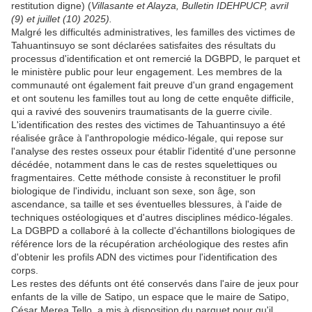
restitution digne) (
Villasante et Alayza, Bulletin IDEHPUCP, avril
(9) et juillet (10) 2025).
Malgré les difficultés administratives, les familles des victimes de
Tahuantinsuyo se sont déclarées satisfaites des résultats du
processus d'identification et ont remercié la DGBPD, le parquet et
le ministère public pour leur engagement. Les membres de la
communauté ont également fait preuve d'un grand engagement
et ont soutenu les familles tout au long de cette enquête difficile,
qui a ravivé des souvenirs traumatisants de la guerre civile.
L'identification des restes des victimes de Tahuantinsuyo a été
réalisée grâce à l'anthropologie médico-légale, qui repose sur
l'analyse des restes osseux pour établir l'identité d'une personne
décédée, notamment dans le cas de restes squelettiques ou
fragmentaires. Cette méthode consiste à reconstituer le profil
biologique de l'individu, incluant son sexe, son âge, son
ascendance, sa taille et ses éventuelles blessures, à l'aide de
techniques ostéologiques et d'autres disciplines médico-légales.
La DGBPD a collaboré à la collecte d'échantillons biologiques de
référence lors de la récupération archéologique des restes afin
d'obtenir les profils ADN des victimes pour l'identification des
corps.
Les restes des défunts ont été conservés dans l'aire de jeux pour
enfants de la ville de Satipo, un espace que le maire de Satipo,
César Merea Tello, a mis à disposition du parquet pour qu'il