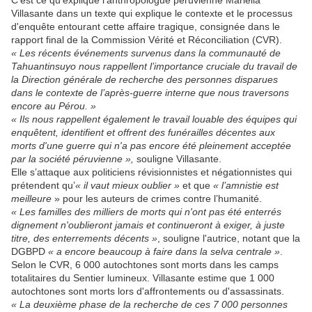
C'est ce qu'explique l'anthropologue péruvienne Mariella
Villasante dans un texte qui explique le contexte et le processus
d'enquête entourant cette affaire tragique, consignée dans le
rapport final de la Commission Vérité et Réconciliation (CVR).
« Les récents événements survenus dans la communauté de
Tahuantinsuyo nous rappellent l’importance cruciale du travail de
la Direction générale de recherche des personnes disparues
dans le contexte de l’après-guerre interne que nous traversons
encore au Pérou. »
« Ils nous rappellent également le travail louable des équipes qui
enquêtent, identifient et offrent des funérailles décentes aux
morts d'une guerre qui n'a pas encore été pleinement acceptée
par la société péruvienne »,
souligne Villasante.
Elle s’attaque aux politiciens révisionnistes et négationnistes qui
prétendent qu’
« il vaut mieux oublier »
et que
« l’amnistie est
meilleure
» pour les auteurs de crimes contre l’humanité.
« Les familles des milliers de morts qui n'ont pas été enterrés
dignement n'oublieront jamais et continueront à exiger, à juste
titre, des enterrements décents »
, souligne l'autrice, notant que la
DGBPD
« a encore beaucoup à faire dans la selva centrale »
.
Selon le CVR, 6 000 autochtones sont morts dans les camps
totalitaires du Sentier lumineux. Villasante estime que 1 000
autochtones sont morts lors d'affrontements ou d'assassinats.
« La deuxième phase de la recherche de ces 7 000 personnes