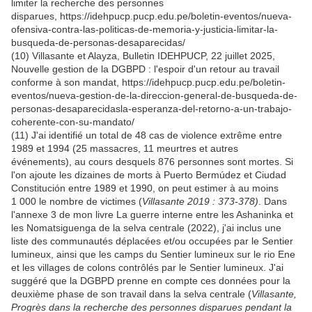
limiter la recherche des personnes
disparues, https://idehpucp.pucp.edu.pe/boletin-eventos/nueva-
ofensiva-contra-las-politicas-de-memoria-y-justicia-limitar-la-
busqueda-de-personas-desaparecidas/
(10) Villasante et Alayza, Bulletin IDEHPUCP, 22 juillet 2025,
Nouvelle gestion de la DGBPD : l'espoir d'un retour au travail
conforme à son mandat, https://idehpucp.pucp.edu.pe/boletin-
eventos/nueva-gestion-de-la-direccion-general-de-busqueda-de-
personas-desaparecidasla-esperanza-del-retorno-a-un-trabajo-
coherente-con-su-mandato/
(11) J'ai identifié un total de 48 cas de violence extrême entre
1989 et 1994 (25 massacres, 11 meurtres et autres
événements), au cours desquels 876 personnes sont mortes. Si
l'on ajoute les dizaines de morts à Puerto Bermúdez et Ciudad
Constitución entre 1989 et 1990, on peut estimer à au moins
1 000 le nombre de victimes (
Villasante 2019 : 373-378)
. Dans
l'annexe 3 de mon livre La guerre interne entre les Ashaninka et
les Nomatsiguenga de la selva centrale (2022), j'ai inclus une
liste des communautés déplacées et/ou occupées par le Sentier
lumineux, ainsi que les camps du Sentier lumineux sur le rio Ene
et les villages de colons contrôlés par le Sentier lumineux. J'ai
suggéré que la DGBPD prenne en compte ces données pour la
deuxième phase de son travail dans la selva centrale (
Villasante,
Progrès dans la recherche des personnes disparues pendant la