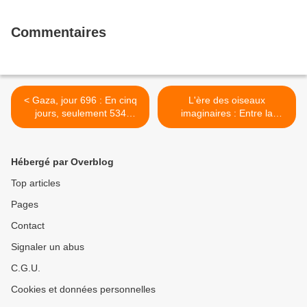
Commentaires
< Gaza, jour 696 : En cinq
L'ère des oiseaux
jours, seulement 534
imaginaires : Entre la
camions sont entrés dans
beauté de la tromperie et
l'enclave palestinienne
l’érosion de la confiance >
Hébergé par Overblog
Top articles
Pages
Contact
Signaler un abus
C.G.U.
Cookies et données personnelles