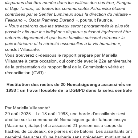
disparues doit être menée dans les vallées des rios Ene, Pangoa
et Bajo Tambo, où toutes les communautés Ashaninka étaient
contrôlées par le Sentier Lumineux sous la direction du néfaste «
Feliciano », Oscar Ramírez Durand »
, poursuit l'autrice.
« Nous espérons que les travaux seront programmés le plus tôt
possible afin que les indigènes disparus puissent également être
enterrés dignement et que leurs familles puissent retrouver la
paix intérieure et la sérénité essentielles à la vie humaine »,
conclut Villasante.
Vous trouverez ci-dessous le rapport préparé par Mariella
Villasante à cette occasion, qui coïncide avec le 22e anniversaire
de la présentation du rapport final de la Commission vérité et
réconciliation (CVR) :
Restitution des restes de 20 Nomatsiguenga assassinés en
1993 : un travail louable de la DGBPD dans la selva centrale
Par Mariella Villasante*
29 août 2025 – Le 18 août 1993, une horde d'assaillants s'est
abattue sur la communauté Nomatsiguenga de Tahuantinsuyo
(Mazamari, Satipo) et a assassiné 21 personnes à coups de
haches, de couteaux, de pierres et de bâtons. Les assaillants ont
perpétré des actes d'une barbarie sans précédent, mutilant neuf