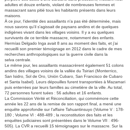
adultes et douze enfants, violant de nombreuses femmes et
massacrant sans pitié tous les habitants présents dans leurs
maisons.
À ce jour, l'identité des assaillants n'a pas été déterminée, mais
nous savons qu'il s'agissait de paysans andins et de quelques
indigènes vivant dans les villages voisins. Il y a eu quelques
survivants de ce terrible massacre, notamment des enfants.
Hermías Delgado Inga avait 8 ans au moment des faits, et j'ai
recueilli son premier témoignage en 2012 dans le cadre de mes
recherches anthropologiques sur la guerre civile dans la
selva centrale.
Le même jour, les assaillants massacrèrent également 51 colons
andins des villages voisins de la vallée du Tsiriari (Monterrico,
San Isidro, Sol de Oro, Unión Cubaro, San Francisco de Cubaro
et Santa Isabel). Leurs dépouilles furent transportées à Mazamari
puis enterrées par leurs familles au cimetière de la ville. Au total,
72 personnes furent tuées : 56 adultes et 16 enfants.
La Commission Vérité et Réconciliation, qui commémore cette
année les 22 ans de la remise de son rapport final, a mené une
enquête approfondie sur l'affaire Tahuantinsuyo (Volume V : 178-
180 ; Volume VI : 488-489 ; la reconstitution des faits et les
enquêtes judiciaires sont présentées dans le Volume VII : 496-
505). La CVR a recueilli 15 témoignages sur le massacre. Sur la