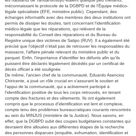
les habitants de Tahuantinsuyo étaient quelque peu méfiants,
méconnaissant le protocole de la DGBPD et de l'Équipe médico-
légale spécialisée (EFE, ministère public). Cependant, des
échanges informatifs avec des membres des deux institutions ont
permis de dissiper les doutes, tant concernant l'identification
médico-légale que les réparations, qui relèvent de la
responsabilité du Conseil des réparations et du Bureau du
Registre unique des victimes de Satipo (RUV). Il a également été
précisé que l'objectif n'était pas de retrouver les responsables du
massacre, l'affaire pénale relevant du ministère public et du
parquet. Enfin, l'importance d'identifier les défunts afin qu'ils
puissent être déclarés légalement décédés par un certificat de
décès officiel a été soulignée.
De même, l'ancien chef de la communauté, Eduardo Asencios
Chiricente, a joué un rôle crucial en s'assurant le soutien et
l'appui de la communauté, qui a activement participé à
l'identification positive de tous les corps retrouvés, en tenant
compte des fractures et des vêtements. Ils ont également
compris que le processus d'identification est lent et complexe,
compte tenu des problèmes bureaucratiques courants rencontrés
au sein du MINJUS (ministère de la Justice). Nous savons, en
effet, que la DGBPD subit des coupes budgétaires constantes qui
devraient être allouées aux différentes étapes de la recherche
des personnes disparues (enquête, exhumation, identification et