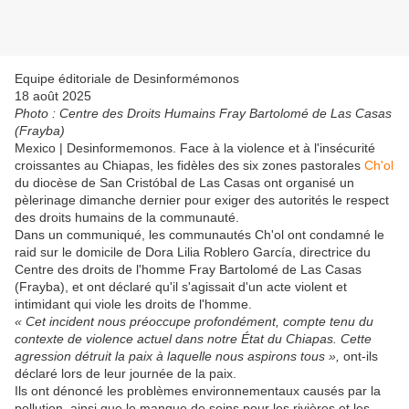
Equipe éditoriale de Desinformémonos
18 août 2025
Photo : Centre des Droits Humains Fray Bartolomé de Las Casas
(Frayba)
Mexico | Desinformemonos. Face à la violence et à l'insécurité
croissantes au Chiapas, les fidèles des six zones pastorales
Ch'ol
du diocèse de San Cristóbal de Las Casas ont organisé un
pèlerinage dimanche dernier pour exiger des autorités le respect
des droits humains de la communauté.
Dans un communiqué, les communautés Ch'ol ont condamné le
raid sur le domicile de Dora Lilia Roblero García, directrice du
Centre des droits de l'homme Fray Bartolomé de Las Casas
(Frayba), et ont déclaré qu'il s'agissait d'un acte violent et
intimidant qui viole les droits de l'homme.
« Cet incident nous préoccupe profondément, compte tenu du
contexte de violence actuel dans notre État du Chiapas. Cette
agression détruit la paix à laquelle nous aspirons tous »,
ont-ils
déclaré lors de leur journée de la paix.
Ils ont dénoncé les problèmes environnementaux causés par la
pollution, ainsi que le manque de soins pour les rivières et les