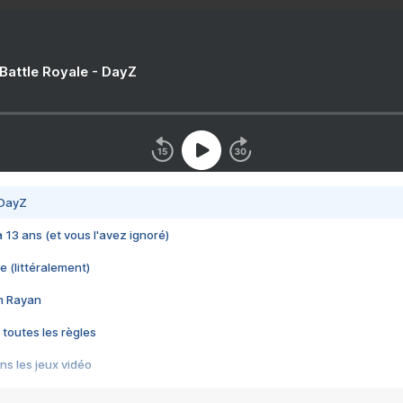
 Battle Royale - DayZ
 DayZ
 a 13 ans (et vous l'avez ignoré)
e (littéralement)
im Rayan
 toutes les règles
s les jeux vidéo
us choquant de Rockstar ? - Le scandale BULLY