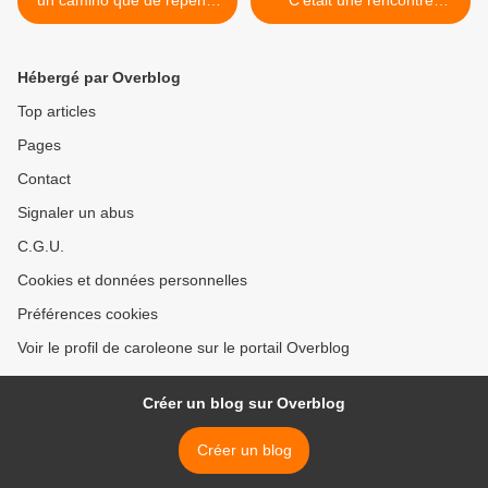
un camino que de repente
C'était une rencontre
aparece
différente. Un lieu
d'apprentissage et d'écoute
>
Hébergé par Overblog
Top articles
Pages
Contact
Signaler un abus
C.G.U.
Cookies et données personnelles
Préférences cookies
Voir le profil de caroleone sur le portail Overblog
Créer un blog sur Overblog
Créer un blog