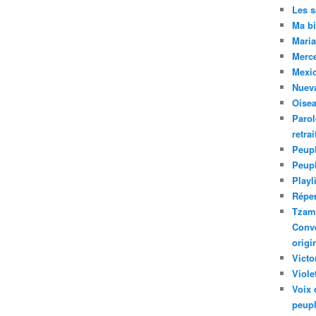
Les 
Ma bi
Maria
Merc
Mexiq
Nuev
Oise
Parol
retra
Peupl
Peup
Playl
Réper
Tzam.
Conve
origi
Victo
Viole
Voix 
peupl