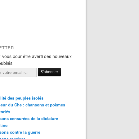
ETTER
-vous pour être averti des nouveaux
publiés.
lité des peuples isolés
eur du Che : chansons et poèmes
toriés
ons censurées de la dictature
tine
ons contre la guerre
sons reprises