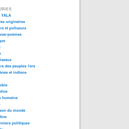
ORIES
 YALA
es originaires
urs et pollueurs
anar-poèmes
que
l
u
iseaux
rs des peuples 1ers
ènes et indiens
mbie
tine
s humains
é
son du monde
tine
nniers politiques