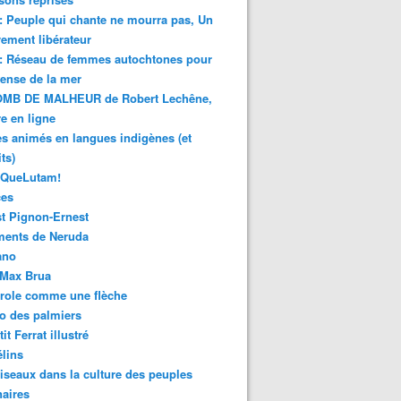
 : Peuple qui chante ne mourra pas, Un
ment libérateur
 : Réseau de femmes autochtones pour
fense de la mer
MB DE MALHEUR de Robert Lechêne,
re en ligne
s animés en langues indigènes (et
ts)
sQueLutam!
ces
t Pignon-Ernest
ments de Neruda
ano
-Max Brua
role comme une flèche
o des palmiers
it Ferrat illustré
élins
iseaux dans la culture des peuples
naires