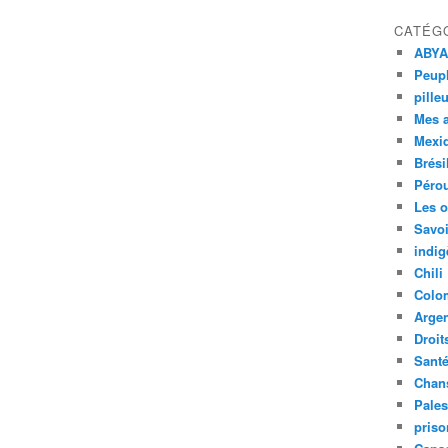
CATÉG
ABYA
Peupl
pille
Mes 
Mexi
Brési
Péro
Les o
Savoi
indig
Chili
Colo
Argen
Droit
Sant
Chan
Pales
priso