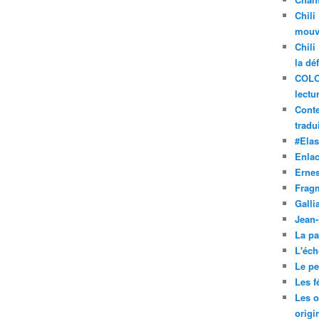
Chili
mouve
Chili
la dé
COLO
lectu
Conte
tradui
#Ela
Enla
Ernes
Frag
Galli
Jean
La pa
L'éch
Le pet
Les f
Les o
origi