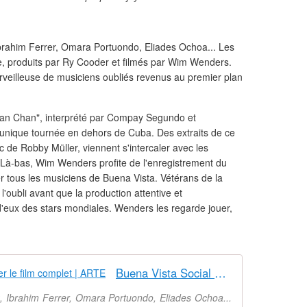
ahim Ferrer, Omara Portuondo, Eliades Ochoa... Les
, produits par Ry Cooder et filmés par Wim Wenders.
merveilleuse de musiciens oubliés revenus au premier plan
Chan Chan", interprété par Compay Segundo et
r unique tournée en dehors de Cuba. Des extraits de ce
c de Robby Müller, viennent s'intercaler avec les
. Là-bas, Wim Wenders profite de l'enregistrement du
r tous les musiciens de Buena Vista. Vétérans de la
l'oubli avant que la production attentive et
eux des stars mondiales. Wenders les regarde jouer,
Buena Vista Social Club - Regarder le film complet | ARTE
Ibrahim Ferrer, Omara Portuondo, Eliades Ochoa...