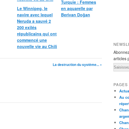
Turquie : Femmes
Le Winnipeg, le
en aquarelle par
navire avec lequel
Berivan Doğan
Neruda a sauvé 2
200 exilés
républicains qui ont
commencé une
NEWSL
nouvelle vie au Chili
Abonnez
articles 
La destruction du système... »
Email
PAGES
Actua
Au co
réper
Chans
argen
Chans
Chan