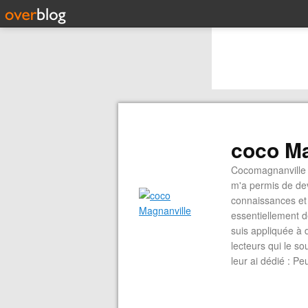
coco Ma
Cocomagnanville 
m'a permis de dev
connaissances et 
essentiellement d
suis appliquée à 
lecteurs qui le s
leur ai dédié : P