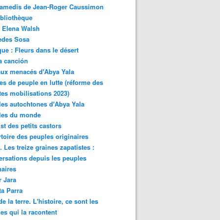
samedis de Jean-Roger Caussimon
bliothèque
 Elena Walsh
edes Sosa
ue : Fleurs dans le désert
a canción
aux menacés d'Abya Yala
es de peuple en lutte (réforme des
ites mobilisations 2023)
es autochtones d'Abya Yala
les du monde
ist des petits castors
toire des peuples originaires
 Les treize graines zapatistes :
rsations depuis les peuples
naires
r Jara
ta Parra
de la terre. L'histoire, ce sont les
es qui la racontent