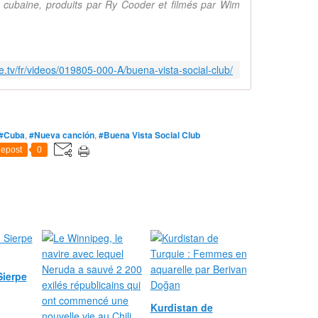
 cubaine, produits par Ry Cooder et filmés par Wim
e.tv/fr/videos/019805-000-A/buena-vista-social-club/
#Cuba
,
#Nueva canción
,
#Buena Vista Social Club
epost
0
Sierpe
Kurdistan de