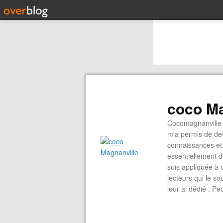
coco Ma
Cocomagnanville 
m'a permis de dev
connaissances et 
essentiellement d
suis appliquée à 
lecteurs qui le s
leur ai dédié : P