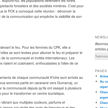
Aujourd'hui, les populations défendent les forêts
loitants forestiers et des sociétés minières. C'est pour
 que le PCK a convoqué cette réunion : dénoncer la
 mur de la communication qui empêche la visibilité de son
NEWSL
Abonnez
 devant le feu. Pour les femmes du CPK, elle a
articles 
lles se sont levées pour allumer le feu et préparer le
Email
s de la communauté et invités internationaux. Les
riaient et cuisinaient, enthousiastes à l'idée de ce
PAGES
Actua
sentants de chaque communauté K'iche sont arrivés au
Au co
, nous sommes partis en caravane vers Gumarcaj, un
réper
ar la communauté depuis qu'ils ont essayé à plusieurs
Chans
ée pour le transformer en centre touristique.
argen
 vibrant aux multiples couleurs, parfums et
Chans
u temps ont récité des mots de bienvenue et des
Chan