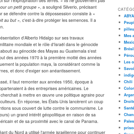
oi sur l'expropriation des terres.
« Ils ne gouvernent pas
our un petit groupe »
, a souligné Silverio, précisant
CATÉG
ur se défendre contre la dépossession consiste à «
ABYA
oit au but »,
c'est-à-dire protéger les semences. Il a
Peupl
on.
pille
Mes 
résentation d'Alberto Hidalgo sur ses travaux
Mexi
militaire mondiale et le rôle d'Israël dans le génocide
Brési
 a abouti au génocide des Mayas au Guatemala s'est
Péro
but des années 1970 à la première moitié des années
Les o
siquement la population maya, la considérant comme la
Savoi
ernes, et donc d'exiger son anéantissement.
indig
ssé, il faut remonter aux années 1950, époque à
Chili
appartenaient à des entreprises américaines. Le
Colo
cherchait à mettre en œuvre une politique agraire pour
Argen
iculteurs. En réponse, les États-Unis lancèrent un coup
Droit
ventions sous couvert de lutte contre le communisme. Le
Sant
ours) un grand intérêt géopolitique en raison de sa
Chan
éricain et de sa proximité avec le canal de Panama.
Pales
priso
nt du Nord a utilisé l'armée israélienne pour continuer