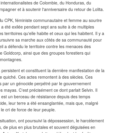
s internationalistes de Colombie, du Honduras, du
mpagner et à soutenir l'anniversaire du retour de Lolita.
e du CPK, féministe communautaire et femme au sourire
e a été exilée pendant sept ans suite à de multiples
erritoires qu'elle habite et ceux qui les habitent. Il y a
 poursuivre sa marche aux côtés de sa communauté pour
eil a défendu le territoire contre les menaces des
 Goldcorp, ainsi que des groupes forestiers qui
es montagnes.
 persistent et constituent la dernière manifestation de la
le quiché. Ces actes remontent à des siècles. Ces
its par un génocide perpétré par le gouvernement
mayas. C'est précisément ce dont parlait Selvin. Il
hé est un berceau de résistance depuis des temps
de, leur terre a été ensanglantée, mais que, malgré
e le cri de force de leur peuple.
la situation, ont poursuivi la dépossession, le harcèlement
s, de plus en plus brutales et souvent déguisées en