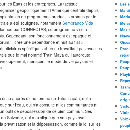
r les États et les entreprises. La tactique
Les 
éorganiser géopolitiquement l'Amérique centrale depuis
Ma bi
mplantation de programmes productifs promus par le
Maria
trale a été soulignée, notamment
Sembrando Vida
Merc
ordonnée par CONNECTAS, ce programme vise à
Mexiq
Unis. Cependant, son fonctionnement est opaque et,
Nuev
orum, il crée une dépendance et nuit au tissu
Oise
éficiaires spécifiques et en ne travaillant pas avec les
Parol
tels que le mal nommé Train Maya ou l'autoroute
retra
 développement, menacent le mode de vie paysan et
Peupl
s.
Peup
Playl
Réper
Tzam.
Conve
un écho auprès d'une femme de Totonicapán, qui a
origi
èque sur l'eau, qui n'a consulté ni les communautés ni
Victo
est un outil de dépossession de ce bien commun. Ses
Viole
, du Salvador, qui a expliqué que son pays avait
Voix 
la privatisation et la dépossession, comme la loi sur les
peupl