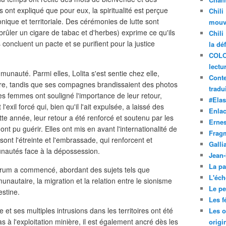
ls ont expliqué que pour eux, la spiritualité est perçue
Chili
ique et territoriale. Des cérémonies de lutte sont
mouve
e brûler un cigare de tabac et d'herbes) exprime ce qu'ils
Chili
s concluent un pacte et se purifient pour la justice
la dé
COLO
lectu
nauté. Parmi elles, Lolita s'est sentie chez elle,
Conte
re, tandis que ses compagnes brandissaient des photos
tradui
s femmes ont souligné l'importance de leur retour,
#Ela
'exil forcé qui, bien qu'il l'ait expulsée, a laissé des
Enla
tte année, leur retour a été renforcé et soutenu par les
Ernes
nt pu guérir. Elles ont mis en avant l'internationalité de
Frag
 sont l'étreinte et l'embrassade, qui renforcent et
Galli
unautés face à la dépossession.
Jean
La pa
forum a commencé, abordant des sujets tels que
L'éch
nautaire, la migration et la relation entre le sionisme
Le pet
estine.
Les f
 et ses multiples intrusions dans les territoires ont été
Les o
s à l'exploitation minière, il est également ancré dès les
origi