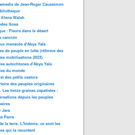
samedis de Jean-Roger Caussimon
bliothèque
 Elena Walsh
edes Sosa
ue : Fleurs dans le désert
a canción
aux menacés d'Abya Yala
es de peuple en lutte (réforme des
ites mobilisations 2023)
es autochtones d'Abya Yala
les du monde
ist des petits castors
toire des peuples originaires
 Les treize graines zapatistes :
rsations depuis les peuples
naires
r Jara
ta Parra
de la terre. L'histoire, ce sont les
es qui la racontent