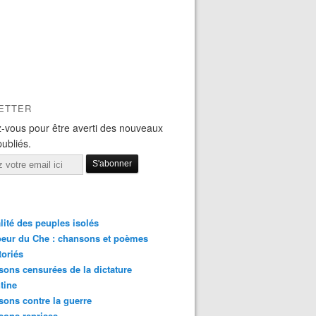
ETTER
-vous pour être averti des nouveaux
publiés.
lité des peuples isolés
eur du Che : chansons et poèmes
toriés
ons censurées de la dictature
tine
ons contre la guerre
sons reprises