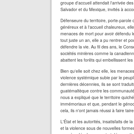
groupe d'accueil attendait l'arrivée de
Salvador et du Mexique, invités à acco
Défenseure du territoire, porte-parol
généreux et à l'accueil chaleureux, ell
menaces de mort pour avoir défendu les t
tout juste un an, elle a pu rentrer et
défendre la vie. Au fil des ans, le Cons
sociétés minières comme la canadienne
abattent les forêts qui embellissent l
Bien qu'elle soit chez elle, les menaces
violence systémique subie par le peup
dernières décennies, ils se sont tradu
guatémaltèque contre les communautés 
nous a expliqué que le territoire quic
immémoriaux et que, pendant le génoci
cela, ils n'ont jamais réussi à faire tair
L'État et les autorités, insatisfaits de 
et la violence sous de nouvelles forme