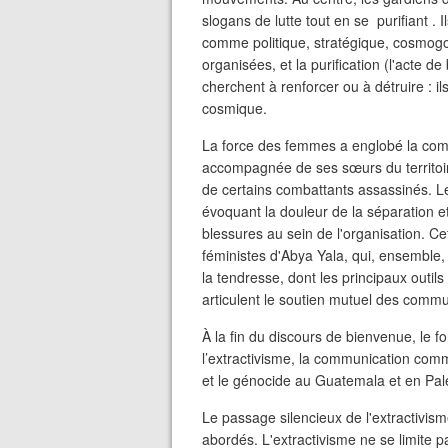
slogans de lutte tout en se purifiant . I
comme politique, stratégique, cosmogon
organisées, et la purification (l'acte d
cherchent à renforcer ou à détruire : il
cosmique.
La force des femmes a englobé la commu
accompagnée de ses sœurs du territoi
de certains combattants assassinés. Le
évoquant la douleur de la séparation et l
blessures au sein de l'organisation. Ce
féministes d'Abya Yala, qui, ensemble, o
la tendresse, dont les principaux outils
articulent le soutien mutuel des comm
À la fin du discours de bienvenue, le 
l’extractivisme, la communication commu
et le génocide au Guatemala et en Pal
Le passage silencieux de l'extractivisme
abordés. L'extractivisme ne se limite pa