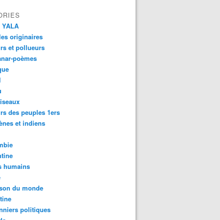
ORIES
 YALA
es originaires
urs et pollueurs
anar-poèmes
que
l
u
iseaux
rs des peuples 1ers
ènes et indiens
mbie
tine
s humains
é
son du monde
tine
nniers politiques