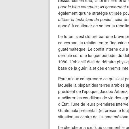
ressources en eau, la loi minière et la l
pour le bien commun ; ils gouvernent p
également qu'une stratégie utilisée po
utiliser la technique du poulet : aller dr
appelé à continuer de semer la rébelli
Le forum s'est clôturé par une brève p
concernant la relation entre l'industrie 
guatémaltèque. Le conflit interne qui
déroulé sur une longue période, du dé
1980. L'objectif était de détruire phy
base de la guérilla et des ennemis int
Pour mieux comprendre ce qui s'est pa
laquelle la plupart des terres arables 
président de l'époque, Jacobo Árbenz, 
améliorer les conditions de vie des agr
d'État, l'une de leurs premières inter
Guatemala présentait (et présente touj
situation au centre de l'isthme mésoam
Le chercheur a expliqué comment le géa