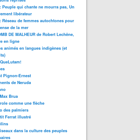
 : Peuple qui chante ne mourra pas, Un
ment libérateur
 : Réseau de femmes autochtones pour
fense de la mer
MB DE MALHEUR de Robert Lechêne,
re en ligne
s animés en langues indigènes (et
ts)
sQueLutam!
ces
t Pignon-Ernest
ments de Neruda
ano
-Max Brua
role comme une flèche
o des palmiers
it Ferrat illustré
élins
iseaux dans la culture des peuples
naires