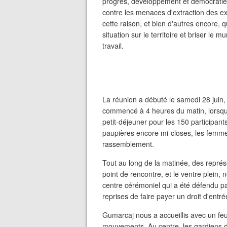
progrès, développement et démocratie. 
contre les menaces d'extraction des exp
cette raison, et bien d'autres encore,
situation sur le territoire et briser le
travail.
La réunion a débuté le samedi 28 juin,
commencé à 4 heures du matin, lorsqu'e
petit-déjeuner pour les 150 participant
paupières encore mi-closes, les femmes 
rassemblement.
Tout au long de la matinée, des repré
point de rencontre, et le ventre plein
centre cérémoniel qui a été défendu p
reprises de faire payer un droit d'entr
Gumarcaj nous a accueillis avec un feu
mouvements. Au centre, les gardiens d