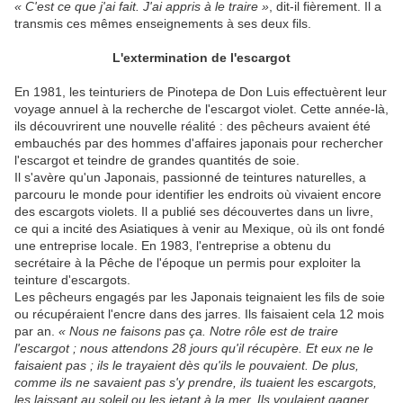
« C'est ce que j'ai fait. J'ai appris à le traire »
, dit-il fièrement. Il a
transmis ces mêmes enseignements à ses deux fils.
L'extermination de l'escargot
En 1981, les teinturiers de Pinotepa de Don Luis effectuèrent leur
voyage annuel à la recherche de l'escargot violet. Cette année-là,
ils découvrirent une nouvelle réalité : des pêcheurs avaient été
embauchés par des hommes d'affaires japonais pour rechercher
l'escargot et teindre de grandes quantités de soie.
Il s'avère qu'un Japonais, passionné de teintures naturelles, a
parcouru le monde pour identifier les endroits où vivaient encore
des escargots violets. Il a publié ses découvertes dans un livre,
ce qui a incité des Asiatiques à venir au Mexique, où ils ont fondé
une entreprise locale. En 1983, l'entreprise a obtenu du
secrétaire à la Pêche de l'époque un permis pour exploiter la
teinture d'escargots.
Les pêcheurs engagés par les Japonais teignaient les fils de soie
ou récupéraient l'encre dans des jarres. Ils faisaient cela 12 mois
par an.
« Nous ne faisons pas ça. Notre rôle est de traire
l'escargot ; nous attendons 28 jours qu'il récupère. Et eux ne le
faisaient pas ; ils le trayaient dès qu'ils le pouvaient. De plus,
comme ils ne savaient pas s'y prendre, ils tuaient les escargots,
les laissant au soleil ou les jetant à la mer. Ils voulaient gagner