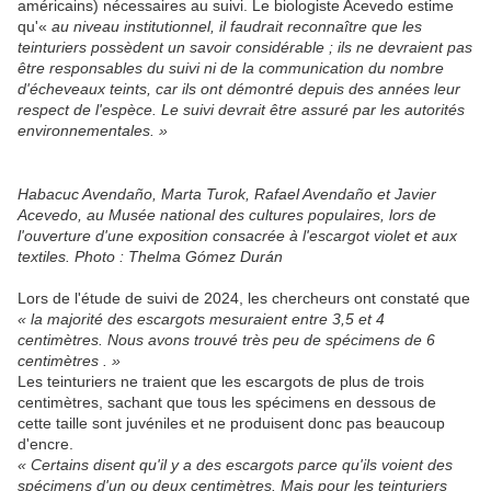
américains) nécessaires au suivi. Le biologiste Acevedo estime
qu'«
au niveau institutionnel, il faudrait reconnaître que les
teinturiers possèdent un savoir considérable ; ils ne devraient pas
être responsables du suivi ni de la communication du nombre
d'écheveaux teints, car ils ont démontré depuis des années leur
respect de l'espèce. Le suivi devrait être assuré par les autorités
environnementales. »
Habacuc Avendaño, Marta Turok, Rafael Avendaño et Javier
Acevedo, au Musée national des cultures populaires, lors de
l'ouverture d'une exposition consacrée à l'escargot violet et aux
textiles. Photo : Thelma Gómez Durán
Lors de l'étude de suivi de 2024, les chercheurs ont constaté que
« la majorité des escargots mesuraient entre 3,5 et 4
centimètres. Nous avons trouvé très peu de spécimens de 6
centimètres . »
Les teinturiers ne traient que les escargots de plus de trois
centimètres, sachant que tous les spécimens en dessous de
cette taille sont juvéniles et ne produisent donc pas beaucoup
d'encre.
« Certains disent qu'il y a des escargots parce qu'ils voient des
spécimens d'un ou deux centimètres. Mais pour les teinturiers