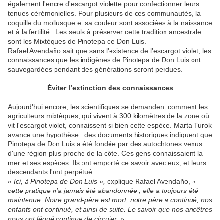
également l'encre d'escargot violette pour confectionner leurs
tenues cérémonielles. Pour plusieurs de ces communautés, la
coquille du mollusque et sa couleur sont associées à la naissance
et à la fertilité . Les seuls à préserver cette tradition ancestrale
sont les Mixtèques de Pinotepa de Don Luis.
Rafael Avendaño sait que sans l'existence de l'escargot violet, les
connaissances que les indigènes de Pinotepa de Don Luis ont
sauvegardées pendant des générations seront perdues.
Éviter l’extinction des connaissances
Aujourd'hui encore, les scientifiques se demandent comment les
agriculteurs mixtèques, qui vivent à 300 kilomètres de la zone où
vit l'escargot violet, connaissent si bien cette espèce. Marta Turok
avance une hypothèse : des documents historiques indiquent que
Pinotepa de Don Luis a été fondée par des autochtones venus
d'une région plus proche de la côte. Ces gens connaissaient la
mer et ses espèces. Ils ont emporté ce savoir avec eux, et leurs
descendants l'ont perpétué.
« Ici, à Pinotepa de Don Luis »,
explique Rafael Avendaño,
«
cette pratique n'a jamais été abandonnée ; elle a toujours été
maintenue. Notre grand-père est mort, notre père a continué, nos
enfants ont continué, et ainsi de suite. Le savoir que nos ancêtres
nous ont légué continue de circuler. »