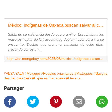
México: indígenas de Oaxaca buscan salvar al caracol marino que tiñe de púrpura sus tejidos
Sabía de su existencia desde que era niño. Escuchaba a los
mayores hablar de la travesía que debían hacer para ir a su
encuentro. Decían que era una caminata de ocho días,
cruzando cerros y v...
https://es.mongabay.com/2025/06/mexico-indigenas-oaxaca-salvar-caracol-purpura/
#ABYA YALA
#Mexique
#Peuples originaires
#Mixtèques
#Savoirs
des peuples 1ers
#Espèces menacées
#Oaxaca
Partager