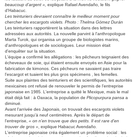
beaucoup d'argent »,
explique Rafael Avendaño, le fils
d'Habacuc.
Les teinturiers devraient connaître le meilleur moment pour
chercher les escargots violets. Photo : Thelma Gómez Durán
Les teinturiers rapportèrent la situation dans des lettres
adressées aux autorités. La nouvelle parvint à l'anthropologue
Marta Turok, qui organisa un groupe de biologistes marins,
d'anthropologues et de sociologues. Leur mission était
d'enquêter sur la situation.
L'équipe a confirmé les allégations : les pêcheurs teignaient des
écheveaux de soie, qui étaient ensuite envoyés en Asie pour la
fabrication de kimonos. Ces pêcheurs ne savaient pas traire
l'escargot et tuaient les plus gros spécimens , les femelles.
Suite aux plaintes des teinturiers et des scientifiques, les autorités
mexicaines ont refusé de renouveler le permis de l'entreprise
japonaise en 1985. L'entreprise a quitté le Mexique, mais le mal
était déjà fait : à Oaxaca, la population de
Plicopurpura pansa
a
diminué.
Avant l'arrivée des Japonais, on trouvait des escargots violets
mesurant jusqu'à neuf centimètres. Après le départ de
l'entreprise,
« on n'en trouve que des petits. Il est rare d'en
trouver de gros »
, explique Habacuc Avendaño.
L'entreprise japonaise créa également un problème social : les