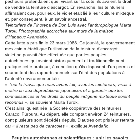
pêcheurs prétendaient que, vivant sur la côte, ils avaient le droit
de vendre la teinture d'escargot. En revanche, les teinturiers
affirmaient que, pour eux, le violet était lié à leur culture mixtèque
et, par conséquent, à un savoir ancestral.
Teinturiers de Pinotepa de Don Luis avec l'anthropologue Marta
Turok. Photographie accrochée aux murs de la maison
d'Habacuc Avendaño.
Cette lutte a pris fin le 23 mars 1988. Ce jour-là, le gouvernement
mexicain a établi que l'utilisation de la teinture d'escargot
violet ne pouvait être effectuée que par les peuples
autochtones qui avaient historiquement et traditionnellement
pratiqué cette pratique, à condition qu'ils disposent d'un permis et
soumettent des rapports annuels sur l'état des populations à
l'autorité environnementale.
« Tout le travail que nous avons fait, avec les teinturiers, visait à
mettre fin aux déprédations japonaises et à garantir que les
connaissances et les droits du peuple indigène mixtèque soient
reconnus »
, se souvient Marta Turok.
C'est ainsi qu'est née la Société coopérative des teinturiers
Caracol Púrpura. Au départ, elle comptait environ 24 teinturiers,
dont plusieurs sont décédés depuis. D'autres ont pris leur retraite
car «
il reste peu de caracoles
», explique Avendaño.
Peuples autochtones et scientifiques : unir les savoirs