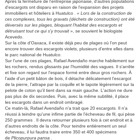
Après la fermeture de l'entreprise japonaise, d'autres populations
d'escargots ont disparu en raison de l'expansion des projets
immobiliers et hôteliers à Huatulco .
« Lors de la construction de
ces complexes, tous les gravats (déchets de construction) ont été
déversés sur les plages, bloquant l'habitat des escargots et
détruisant tout ce qui s'y trouvait
», se souvient le biologiste
Acevedo.
Sur la côte d'Oaxaca, il existe déjà peu de plages où l'on peut
encore trouver des escargots violets, plusieurs d'entre elles dans
le parc national de Huatulco.
Sur l'une de ces plages, Rafael Avendaño marche habilement sur
les rochers, rendus glissants par l'humidité des vagues. Il s'arrête
et fixe son regard sur l'espace formé entre deux gros rochers. À
l'aide d'un petit bâton de bois, il détache délicatement l'escargot
de la pierre, l'attrape par la coquille et le tapote légèrement sur la
pelote de coton qu'il tient dans sa main gauche. L'action ne dure
pas plus de dix secondes. Puis, avec la même subtilité, il place
les escargots dans un endroit ombragé.
Ce matin-là, Rafael Avendaño n'a trait que 20 escargots. Il n'a
réussi à teindre qu'une infime partie de l'écheveau de fil, qui pèse
250 grammes . Il devra retourner plusieurs fois à cet endroit et à
d'autres endroits de la côte. Pour teindre entièrement un seul
écheveau, il lui faudra traire entre 350 et 400 spécimens
de
Plicopurpura pansa .