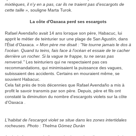
mixtèques, il n'y en a pas, car ils ne traient pas d'escargots de
cette taille »,
souligne Marta Turok.
La côte d'Oaxaca perd ses escargots
Rafael Avendaño avait 14 ans lorsque son père, Habacuc, lui
apprit le métier de teinturier sur une plage de San Agustín, dans
l'État d'Oaxaca.
« Mon père me disait : "Ne tourne jamais le dos à
l'océan. Quand tu teins, fais face à l'océan et essaie de te cacher
derrière un rocher. Si la vague te frappe, tu ne seras pas
renversé."
Les teinturiers qui ne respectaient pas ces
recommandations, qui minimisaient la puissance des vagues,
subissaient des accidents. Certains en mouraient même, se
souvient Habacuc.
Cela fait près de trois décennies que Rafael Avendaño a mis à
profit le savoir transmis par son père. Depuis, père et fils ont
constaté la diminution du nombre d'escargots violets sur la côte
d'Oaxaca .
L'habitat de l'escargot violet se situe dans les zones intertidales
rocheuses. Photo : Thelma Gómez Durán