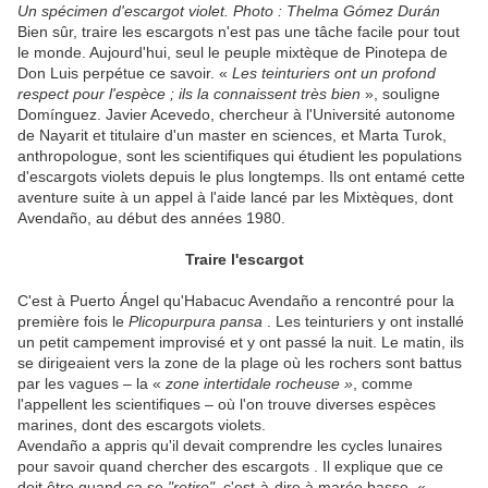
Un spécimen d'escargot violet. Photo : Thelma Gómez Durán
Bien sûr, traire les escargots n'est pas une tâche facile pour tout
le monde. Aujourd'hui, seul le peuple mixtèque de Pinotepa de
Don Luis perpétue ce savoir. «
Les teinturiers ont un profond
respect pour l'espèce ; ils la connaissent très bien
», souligne
Domínguez. Javier Acevedo, chercheur à l'Université autonome
de Nayarit et titulaire d'un master en sciences, et Marta Turok,
anthropologue, sont les scientifiques qui étudient les populations
d'escargots violets depuis le plus longtemps. Ils ont entamé cette
aventure suite à un appel à l'aide lancé par les Mixtèques, dont
Avendaño, au début des années 1980.
Traire l'escargot
C'est à Puerto Ángel qu'Habacuc Avendaño a rencontré pour la
première fois le
Plicopurpura pansa
. Les teinturiers y ont installé
un petit campement improvisé et y ont passé la nuit. Le matin, ils
se dirigeaient vers la zone de la plage où les rochers sont battus
par les vagues – la «
zone intertidale rocheuse »
, comme
l'appellent les scientifiques – où l'on trouve diverses espèces
marines, dont des escargots violets.
Avendaño a appris qu'il devait comprendre les cycles lunaires
pour savoir quand chercher des escargots . Il explique que ce
doit être quand ça se
"retire"
, c'est-à-dire à marée basse. «