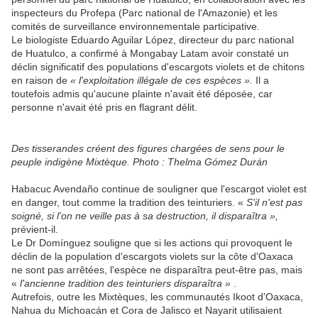
inspecteurs du Profepa (Parc national de l'Amazonie) et les
comités de surveillance environnementale participative.
Le biologiste Eduardo Aguilar López, directeur du parc national
de Huatulco, a confirmé à Mongabay Latam avoir constaté un
déclin significatif des populations d'escargots violets et de chitons
en raison de
« l'exploitation illégale de ces espèces ».
Il a
toutefois admis qu'aucune plainte n'avait été déposée, car
personne n'avait été pris en flagrant délit.
Des tisserandes créent des figures chargées de sens pour le
peuple indigène Mixtèque. Photo : Thelma Gómez Durán
Habacuc Avendaño continue de souligner que l'escargot violet est
en danger, tout comme la tradition des teinturiers. «
S'il n'est pas
soigné, si l'on ne veille pas à sa destruction, il disparaîtra »,
prévient-il.
Le Dr Domínguez souligne que si les actions qui provoquent le
déclin de la population d'escargots violets sur la côte d'Oaxaca
ne sont pas arrêtées, l'espèce ne disparaîtra peut-être pas, mais
«
l'ancienne tradition des teinturiers disparaîtra »
.
Autrefois, outre les Mixtèques, les communautés Ikoot d'Oaxaca,
Nahua du Michoacán et Cora de Jalisco et Nayarit utilisaient