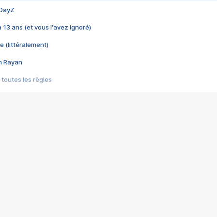
 DayZ
 a 13 ans (et vous l'avez ignoré)
e (littéralement)
im Rayan
 toutes les règles
s les jeux vidéo
us choquant de Rockstar ? - Le scandale BULLY
e plus moche de Steam
du RÊVE tourne au CAUCHEMAR
pendant 8 heures
it… à tort
umiliés par un jeu vidéo