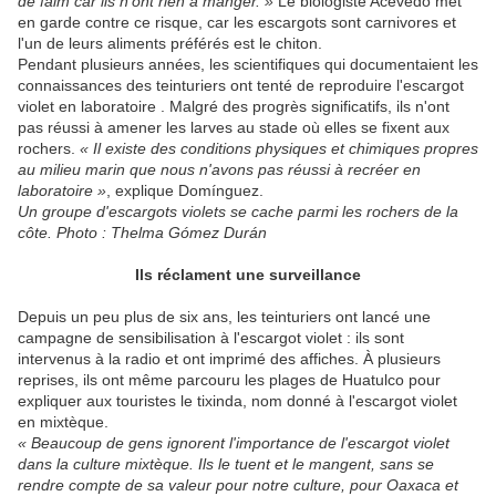
de faim car ils n'ont rien à manger. »
Le biologiste Acevedo met
en garde contre ce risque, car les escargots sont carnivores et
l'un de leurs aliments préférés est le chiton.
Pendant plusieurs années, les scientifiques qui documentaient les
connaissances des teinturiers ont tenté de reproduire l'escargot
violet en laboratoire . Malgré des progrès significatifs, ils n'ont
pas réussi à amener les larves au stade où elles se fixent aux
rochers.
« Il existe des conditions physiques et chimiques propres
au milieu marin que nous n'avons pas réussi à recréer en
laboratoire »
, explique Domínguez.
Un groupe d'escargots violets se cache parmi les rochers de la
côte. Photo : Thelma Gómez Durán
Ils réclament une surveillance
Depuis un peu plus de six ans, les teinturiers ont lancé une
campagne de sensibilisation à l'escargot violet : ils sont
intervenus à la radio et ont imprimé des affiches. À plusieurs
reprises, ils ont même parcouru les plages de Huatulco pour
expliquer aux touristes le tixinda, nom donné à l'escargot violet
en mixtèque.
« Beaucoup de gens ignorent l'importance de l'escargot violet
dans la culture mixtèque. Ils le tuent et le mangent, sans se
rendre compte de sa valeur pour notre culture, pour Oaxaca et