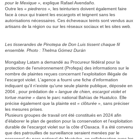
pour le Mexique »,
explique Rafael Avendaño.
Outre les «
piedreros »,
les teinturiers doivent également faire
face à ceux qui traient les escargots et teignent sans les
autorisations nécessaires. Ces écheveaux teints sont vendus aux
artisans de la région ou sur les réseaux sociaux et les sites web.
Les tisserandes de Pinotepa de Don Luis tissent chaque fil
ensemble. Photo : Thelma Gómez Durán
Mongabay Latam a demandé au Procureur fédéral pour la
protection de l'environnement (Profepa) des informations sur le
nombre de plaintes reçues concernant l'exploitation illégale de
l'escargot violet. L'agence a fourni une fiche d'information
indiquant qu'il n'existe qu'une seule plainte publique, déposée en
2004 , pour prédation de «
langue de chien, escargot violet et
tortue marine »
dans le parc national Bahías de Huatulco. Elle
précise également que la plainte est
« clôturée
», sans préciser
les mesures prises.
Plusieurs groupes de travail ont été constitués en 2024 afin
d'élaborer le plan de gestion pour la conservation et l'exploitation
durable de l'escargot violet sur la côte d'Oaxaca. Il a été convenu
que des patrouilles de surveillance seraient menées par le
personnel du parc national de Huatulco, en collaboration avec les