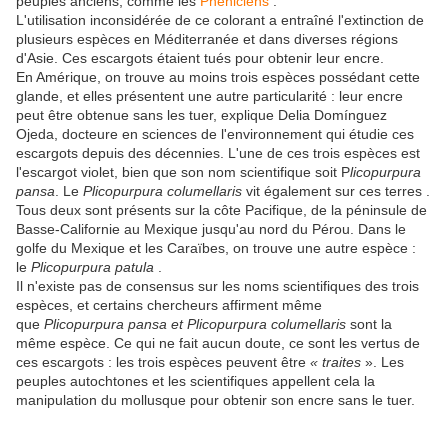
peuples anciens, comme les
Phéniciens
.
L'utilisation inconsidérée de ce colorant a entraîné l'extinction de
plusieurs espèces en Méditerranée et dans diverses régions
d'Asie. Ces escargots étaient tués pour obtenir leur encre.
En Amérique, on trouve au moins trois espèces possédant cette
glande, et elles présentent une autre particularité : leur encre
peut être obtenue sans les tuer, explique Delia Domínguez
Ojeda, docteure en sciences de l'environnement qui étudie ces
escargots depuis des décennies. L'une de ces trois espèces est
l'escargot violet, bien que son nom scientifique soit P
licopurpura
pansa
. Le
Plicopurpura columellaris
vit également sur ces terres .
Tous deux sont présents sur la côte Pacifique, de la péninsule de
Basse-Californie au Mexique jusqu'au nord du Pérou. Dans le
golfe du Mexique et les Caraïbes, on trouve une autre espèce :
le
Plicopurpura patula
.
Il n'existe pas de consensus sur les noms scientifiques des trois
espèces, et certains chercheurs affirment même
que
Plicopurpura pansa et Plicopurpura columellaris
sont la
même espèce. Ce qui ne fait aucun doute, ce sont les vertus de
ces escargots : les trois espèces peuvent être
« traites
». Les
peuples autochtones et les scientifiques appellent cela la
manipulation du mollusque pour obtenir son encre sans le tuer.