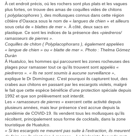
À cet endroit précis, où les rochers sont plus plats et les vagues
plus fortes, on trouve des amas de coquilles vides de chitons
(
polyplacophores
), des mollusques connus dans cette région
côtière d'Oaxaca sous le nom de «
langues de chien
» et ailleurs
sous celui de «
blattes de mer
». À côté, deux sacs en
plastique. Ce sont les indices de la présence des
«piedreros/
ramasseurs de pierres »
.
Coquilles de chiton ( Polyplacophorans ), également appelées
« langue de chien » ou « blatte de mer ». Photo : Thelma Gómez
Durán
À Huatulco, les hommes qui parcourent les zones rocheuses des
plages pour ramasser tout ce qu'ils trouvent sont appelé
s «
piedreros ». « Ils ne sont soumis à aucune surveillance »
,
explique le Dr Domínguez. C'est pourquoi ils capturent tout, des
crabes aux chitons en passant par les escargots violets, malgré
le fait que cette espèce bénéficie d'une protection spéciale depuis
1992 et que son prélèvement soit interdit.
Les «
ramasseurs de pierres »
exercent cette activité depuis
plusieurs années, mais leur présence s'est accrue depuis la
pandémie de COVID-19. Ils vendent tous les mollusques qu'ils
récoltent, principalement sous forme de cocktails, dans la zone
touristique de Huatulco.
« Si les escargots ne meurent pas suite à l'extraction, ils meurent