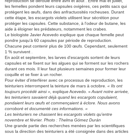
reproduction se déroule entre avril et août . Entre mai et juillet,
les femelles pondent leurs capsules ovigères, ces petits sacs qui
protègent les œufs, dans des anfractuosités rocheuses. Durant
cette étape, les escargots violets utilisent leur sécrétion pour
protéger les capsules. Cette substance, à l'odeur de butane, les
aide à éloigner les prédateurs, notamment les crabes.
Le biologiste Javier Acevedo explique que chaque femelle peut
pondre jusqu'à 60 capsules par période de reproduction.
Chacune peut contenir plus de 100 œufs. Cependant, seulement
1 % survivent .
En août et septembre, les larves d'escargots sortent de leurs
capsules et se fixent sur les algues qui se forment sur les rochers
durant ces mois. Il leur faut plusieurs semaines pour former leur
coquille et se fixer à un rocher.
Pour éviter d'interférer avec ce processus de reproduction, les
teinturiers interrompent la teinture de mars à octobre.
« Ils ont
toujours procédé ainsi »,
explique Acevedo. «
Avant notre arrivée,
les teinturiers savaient déjà quand les escargots copulaient,
pondaient leurs œufs et commençaient à éclore. Nous avons
corroboré et documenté ces informations. »
Les teinturiers ne chassent les escargots violets qu'entre
novembre et février. Photo : Thelma Gómez Durán
Une grande partie des recherches menées par les scientifiques
sous la direction des teinturiers a été consignée dans des articles