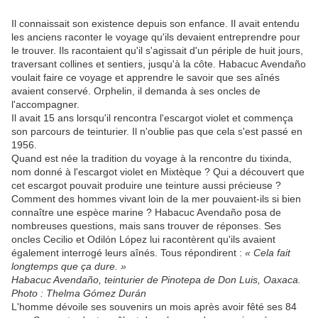
Il connaissait son existence depuis son enfance. Il avait entendu
les anciens raconter le voyage qu'ils devaient entreprendre pour
le trouver. Ils racontaient qu'il s'agissait d'un périple de huit jours,
traversant collines et sentiers, jusqu'à la côte. Habacuc Avendaño
voulait faire ce voyage et apprendre le savoir que ses aînés
avaient conservé. Orphelin, il demanda à ses oncles de
l'accompagner.
Il avait 15 ans lorsqu'il rencontra l'escargot violet et commença
son parcours de teinturier. Il n'oublie pas que cela s'est passé en
1956.
Quand est née la tradition du voyage à la rencontre du tixinda,
nom donné à l'escargot violet en Mixtèque ? Qui a découvert que
cet escargot pouvait produire une teinture aussi précieuse ?
Comment des hommes vivant loin de la mer pouvaient-ils si bien
connaître une espèce marine ? Habacuc Avendaño posa de
nombreuses questions, mais sans trouver de réponses. Ses
oncles Cecilio et Odilón López lui racontèrent qu'ils avaient
également interrogé leurs aînés. Tous répondirent :
« Cela fait
longtemps que ça dure. »
Habacuc Avendaño, teinturier de Pinotepa de Don Luis, Oaxaca.
Photo : Thelma Gómez Durán
L'homme dévoile ses souvenirs un mois après avoir fêté ses 84