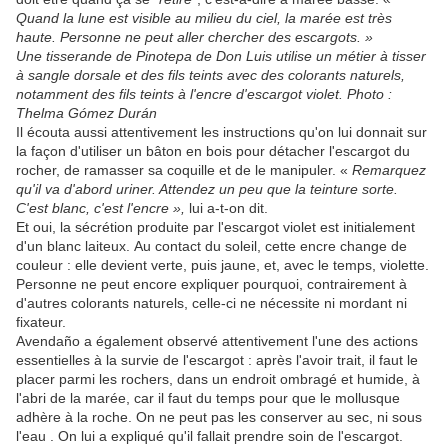
Quand la lune est visible au milieu du ciel, la marée est très
haute. Personne ne peut aller chercher des escargots. »
Une tisserande de Pinotepa de Don Luis utilise un métier à tisser
à sangle dorsale et des fils teints avec des colorants naturels,
notamment des fils teints à l'encre d'escargot violet. Photo :
Thelma Gómez Durán
Il écouta aussi attentivement les instructions qu'on lui donnait sur
la façon d'utiliser un bâton en bois pour détacher l'escargot du
rocher, de ramasser sa coquille et de le manipuler. «
Remarquez
qu'il va d'abord uriner. Attendez un peu que la teinture sorte.
C'est blanc, c'est l'encre »,
lui a-t-on dit.
Et oui, la sécrétion produite par l'escargot violet est initialement
d'un blanc laiteux. Au contact du soleil, cette encre change de
couleur : elle devient verte, puis jaune, et, avec le temps, violette.
Personne ne peut encore expliquer pourquoi, contrairement à
d'autres colorants naturels, celle-ci ne nécessite ni mordant ni
fixateur.
Avendaño a également observé attentivement l'une des actions
essentielles à la survie de l'escargot : après l'avoir trait, il faut le
placer parmi les rochers, dans un endroit ombragé et humide, à
l'abri de la marée, car il faut du temps pour que le mollusque
adhère à la roche. On ne peut pas les conserver au sec, ni sous
l'eau . On lui a expliqué qu'il fallait prendre soin de l'escargot.