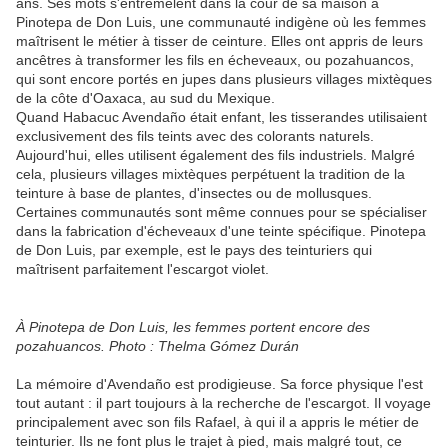
ans. Ses mots s'entremêlent dans la cour de sa maison à
Pinotepa de Don Luis, une communauté indigène où les femmes
maîtrisent le métier à tisser de ceinture. Elles ont appris de leurs
ancêtres à transformer les fils en écheveaux, ou pozahuancos,
qui sont encore portés en jupes dans plusieurs villages mixtèques
de la côte d'Oaxaca, au sud du Mexique.
Quand Habacuc Avendaño était enfant, les tisserandes utilisaient
exclusivement des fils teints avec des colorants naturels.
Aujourd'hui, elles utilisent également des fils industriels. Malgré
cela, plusieurs villages mixtèques perpétuent la tradition de la
teinture à base de plantes, d'insectes ou de mollusques.
Certaines communautés sont même connues pour se spécialiser
dans la fabrication d'écheveaux d'une teinte spécifique. Pinotepa
de Don Luis, par exemple, est le pays des teinturiers qui
maîtrisent parfaitement l'escargot violet.
À Pinotepa de Don Luis, les femmes portent encore des
pozahuancos. Photo : Thelma Gómez Durán
La mémoire d'Avendaño est prodigieuse. Sa force physique l'est
tout autant : il part toujours à la recherche de l'escargot. Il voyage
principalement avec son fils Rafael, à qui il a appris le métier de
teinturier. Ils ne font plus le trajet à pied, mais malgré tout, ce