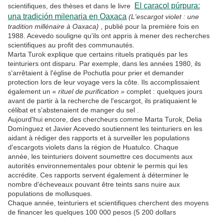
El caracol púrpura:
scientifiques, des thèses et dans le livre
una tradición milenaria en Oaxaca
(L'escargot violet : une
tradition millénaire à Oaxaca)
, publié pour la première fois en
1988. Acevedo souligne qu'ils ont appris à mener des recherches
scientifiques au profit des communautés.
Marta Turok explique que certains rituels pratiqués par les
teinturiers ont disparu. Par exemple, dans les années 1980, ils
s'arrêtaient à l'église de Pochutla pour prier et demander
protection lors de leur voyage vers la côte. Ils accomplissaient
également un «
rituel de purification »
complet : quelques jours
avant de partir à la recherche de l'escargot, ils pratiquaient le
célibat et s'abstenaient de manger du sel .
Aujourd'hui encore, des chercheurs comme Marta Turok, Delia
Domínguez et Javier Acevedo soutiennent les teinturiers en les
aidant à rédiger des rapports et à surveiller les populations
d'escargots violets dans la région de Huatulco. Chaque
année, les teinturiers doivent soumettre ces documents aux
autorités environnementales pour obtenir le permis qui les
accrédite. Ces rapports servent également à déterminer le
nombre d'écheveaux pouvant être teints sans nuire aux
populations de mollusques.
Chaque année, teinturiers et scientifiques cherchent des moyens
de financer les quelques 100 000 pesos (5 200 dollars