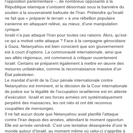
l'opposition parlementaire –, de nombreux opposants à la
République islamique s'unissent désormais sous la bannière du
soutien à la souveraineté bafouée de l'Iran. Prétendre qu'Israël
ne fait que «
préparer le terrain
» à une rébellion populaire
iranienne en attaquant relève, au mieux, d'une manipulation
cynique.
Israël n'a pas attaqué l'Iran pour toutes ces raisons. Alors, qu'est-
ce qui a motivé cette attaque ? Face à la campagne génocidaire
à Gaza, Netanyahou est bien conscient que son gouvernement
est à court d'options. La communauté internationale, ainsi que
ses alliés régionaux, ont commencé à critiquer ouvertement
Israël. Certains se préparent également à mettre en œuvre des
mesures unilatérales, comme la reconnaissance massive d'un
État palestinien.
Le mandat d'arrêt de la Cour pénale internationale contre
Netanyahou est imminent, et la décision de la Cour internationale
de justice sur la légalité de l'occupation israélienne est en attente
d'exécution. Israël et ses forces armées ont systématiquement
perpétré des massacres, les ont niés et ont été reconnus
coupables de mensonges.
Il ne fait aucun doute que Netanyahou avait planifié l'attaque
contre l'Iran depuis des années, attendant le moment opportun.
Elle est arrivée vendredi. C'est une tentative désespérée d'unir le
monde autour d'Israël, au moment même où celui-ci s'apprête à