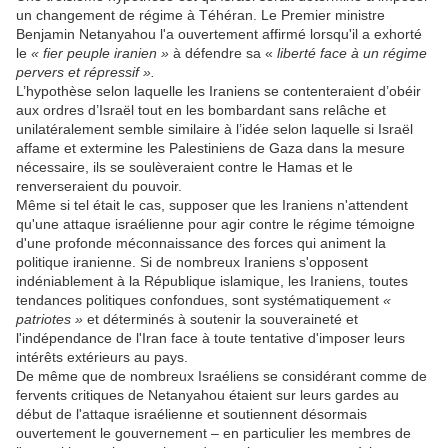
un changement de régime à Téhéran. Le Premier ministre
Benjamin Netanyahou l'a ouvertement affirmé lorsqu'il a exhorté
le
« fier peuple iranien »
à défendre sa «
liberté face à un régime
pervers et répressif ».
L’hypothèse selon laquelle les Iraniens se contenteraient d’obéir
aux ordres d’Israël tout en les bombardant sans relâche et
unilatéralement semble similaire à l’idée selon laquelle si Israël
affame et extermine les Palestiniens de Gaza dans la mesure
nécessaire, ils se soulèveraient contre le Hamas et le
renverseraient du pouvoir.
Même si tel était le cas, supposer que les Iraniens n'attendent
qu'une attaque israélienne pour agir contre le régime témoigne
d'une profonde méconnaissance des forces qui animent la
politique iranienne. Si de nombreux Iraniens s'opposent
indéniablement à la République islamique, les Iraniens, toutes
tendances politiques confondues, sont systématiquement
«
patriotes »
et déterminés à soutenir la souveraineté et
l'indépendance de l'Iran face à toute tentative d'imposer leurs
intérêts extérieurs au pays.
De même que de nombreux Israéliens se considérant comme de
fervents critiques de Netanyahou étaient sur leurs gardes au
début de l'attaque israélienne et soutiennent désormais
ouvertement le gouvernement – ​​en particulier les membres de