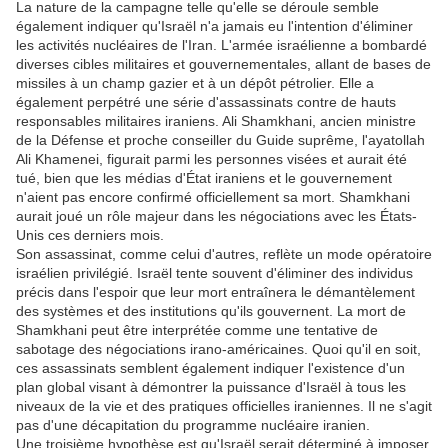
La nature de la campagne telle qu'elle se déroule semble
également indiquer qu'Israël n'a jamais eu l'intention d'éliminer
les activités nucléaires de l'Iran. L'armée israélienne a bombardé
diverses cibles militaires et gouvernementales, allant de bases de
missiles à un champ gazier et à un dépôt pétrolier. Elle a
également perpétré une série d'assassinats contre de hauts
responsables militaires iraniens. Ali Shamkhani, ancien ministre
de la Défense et proche conseiller du Guide suprême, l'ayatollah
Ali Khamenei, figurait parmi les personnes visées et aurait été
tué, bien que les médias d'État iraniens et le gouvernement
n'aient pas encore confirmé officiellement sa mort. Shamkhani
aurait joué un rôle majeur dans les négociations avec les États-
Unis ces derniers mois.
Son assassinat, comme celui d'autres, reflète un mode opératoire
israélien privilégié. Israël tente souvent d'éliminer des individus
précis dans l'espoir que leur mort entraînera le démantèlement
des systèmes et des institutions qu'ils gouvernent. La mort de
Shamkhani peut être interprétée comme une tentative de
sabotage des négociations irano-américaines. Quoi qu'il en soit,
ces assassinats semblent également indiquer l'existence d'un
plan global visant à démontrer la puissance d'Israël à tous les
niveaux de la vie et des pratiques officielles iraniennes. Il ne s'agit
pas d'une décapitation du programme nucléaire iranien.
Une troisième hypothèse est qu'Israël serait déterminé à imposer