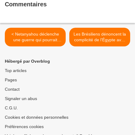
Commentaires
< Netanyahou déclenche
Les Brésiliens dénoncent la
une guerre qui pourrait
complicité de l'Égypte avec
s'intensifier...
Israël pour empêcher la
solidarité avec la bande de
Gaza >
Hébergé par Overblog
Top articles
Pages
Contact
Signaler un abus
C.G.U.
Cookies et données personnelles
Préférences cookies