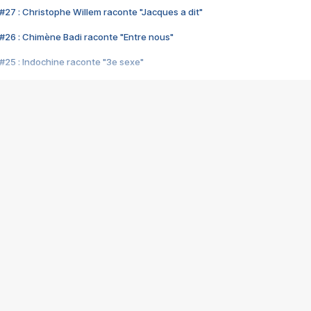
#27 : Christophe Willem raconte "Jacques a dit"
#26 : Chimène Badi raconte "Entre nous"
#25 : Indochine raconte "3e sexe"
#24 : Zaho raconte "C'est chelou"
#23 : Patrick Bruel raconte "Au café des délices"
#22 : Kyo raconte "Le chemin"
#21 : Nolwenn Leroy raconte "Cassé"
#20 : Patrick Hernandez raconte "Born to be alive"
#19 : Lorie raconte "Près de moi"
#18 : Michael Jones raconte "A nos actes manqués" (avec Jean-Jacque
#17 : Khaled raconte "Aïcha"
#16 : Corneille raconte "Parce qu'on vient de loin"