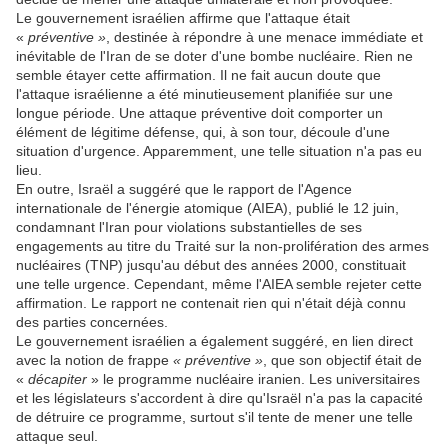
Le gouvernement israélien affirme que l'attaque était
«
préventive »
, destinée à répondre à une menace immédiate et
inévitable de l'Iran de se doter d'une bombe nucléaire. Rien ne
semble étayer cette affirmation. Il ne fait aucun doute que
l'attaque israélienne a été minutieusement planifiée sur une
longue période. Une attaque préventive doit comporter un
élément de légitime défense, qui, à son tour, découle d'une
situation d'urgence. Apparemment, une telle situation n'a pas eu
lieu.
En outre, Israël a suggéré que le rapport de l'Agence
internationale de l'énergie atomique (AIEA), publié le 12 juin,
condamnant l'Iran pour violations substantielles de ses
engagements au titre du Traité sur la non-prolifération des armes
nucléaires (TNP) jusqu'au début des années 2000, constituait
une telle urgence. Cependant, même l'AIEA semble rejeter cette
affirmation. Le rapport ne contenait rien qui n'était déjà connu
des parties concernées.
Le gouvernement israélien a également suggéré, en lien direct
avec la notion de frappe
« préventive »
, que son objectif était de
«
décapiter
» le programme nucléaire iranien. Les universitaires
et les législateurs s'accordent à dire qu'Israël n'a pas la capacité
de détruire ce programme, surtout s'il tente de mener une telle
attaque seul.