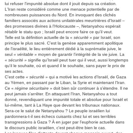
lui refuser l'impunité absolue dont il jouit depuis sa création.
L'Iran reste considéré comme une menace potentielle par de
nombreuses puissances du Nord. En invoquant des clichés
familiers associés aux actions unilatérales meurtrières d'Israël –
des promesses divines à l'Holocauste –, Netanyahou espérait
rétablir le statu quo ; Israël peut encore faire ce qu'il veut.
Telle est la définition actuelle de la «
sécurité
» par Israël, son
principe le plus sacré. C'est la genèse apparemment apolitique
de l'israélité, le lieu entièrement dédié à la suprématie juive, le
seul
« véritable
» moyen de garantir l'intégrité de la vie juive. La
« sécurité »
signifie qu'Israël peut tuer qui il veut, aussi longtemps
qu'il le souhaite, où et quand il le souhaite, sans payer le prix de
ses actes.
C'est cette
« sécurité »
qui a motivé les actions d'Israël, de Gaza
au Yémen, en passant par le Liban, la Syrie et maintenant l'Iran.
Ce «
régime sécuritaire
» doit bien sûr continuer à s'étendre. Il ne
peut jamais s'arrêter. En attaquant l'Iran, Netanyahou a tout
donné, revendiquant une impunité totale et absolue pour Israël et
lui-même, tant à La Haye que devant les tribunaux nationaux.
Sera-ce le salut de Netanyahou ? Le peuple israélien lui
pardonnera-t-il ses échecs cuisants chez lui et ses terribles
transgressions à Gaza ? À en juger par l'euphorie actuelle dans
le discours public israélien, c'est peut-être bien le cas.