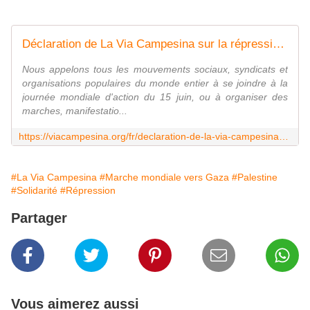
Déclaration de La Via Campesina sur la répression de la Caravane Sumoud, la Marche Mondiale vers Gaza, et l'escalade de la guerre contre Gaza et la région - Via Campesina
Nous appelons tous les mouvements sociaux, syndicats et
organisations populaires du monde entier à se joindre à la
journée mondiale d'action du 15 juin, ou à organiser des
marches, manifestatio...
https://viacampesina.org/fr/declaration-de-la-via-campesina-sur-la-repression-de-la-caravane-sumoud-la-marche-mondiale-vers-gaza-et-lescalade-de-la-guerre-contre-gaza-et-la-region/
#La Via Campesina
#Marche mondiale vers Gaza
#Palestine
#Solidarité
#Répression
Partager
Vous aimerez aussi