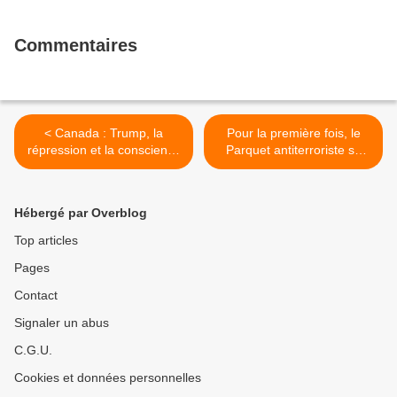
Commentaires
< Canada : Trump, la
Pour la première fois, le
répression et la conscience
Parquet antiterroriste se
du soldat mobilisé
saisit d’une plainte pour
complicité de génocide à
Gaza >
Hébergé par Overblog
Top articles
Pages
Contact
Signaler un abus
C.G.U.
Cookies et données personnelles