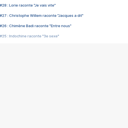
28 : Lorie raconte "Je vais vite"
#27 : Christophe Willem raconte "Jacques a dit"
#26 : Chimène Badi raconte "Entre nous"
#25 : Indochine raconte "3e sexe"
#24 : Zaho raconte "C'est chelou"
#23 : Patrick Bruel raconte "Au café des délices"
#22 : Kyo raconte "Le chemin"
#21 : Nolwenn Leroy raconte "Cassé"
#20 : Patrick Hernandez raconte "Born to be alive"
#19 : Lorie raconte "Près de moi"
#18 : Michael Jones raconte "A nos actes manqués" (avec Jean-Jacque
#17 : Khaled raconte "Aïcha"