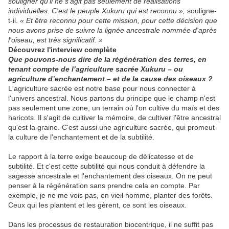
souligner qu'il ne s'agit pas seulement de réalisations
individuelles. C'est le peuple Xukuru qui est reconnu »,
souligne-
t-il.
« Et être reconnu pour cette mission, pour cette décision que
nous avons prise de suivre la lignée ancestrale nommée d'après
l'oiseau, est très significatif. »
Découvrez l'interview complète
Que pouvons-nous dire de la régénération des terres, en
tenant compte de l’agriculture sacrée Xukuru – ou
agriculture d’enchantement – ​​et de la cause des oiseaux ?
L'agriculture sacrée est notre base pour nous connecter à
l'univers ancestral. Nous partons du principe que le champ n'est
pas seulement une zone, un terrain où l'on cultive du maïs et des
haricots. Il s'agit de cultiver la mémoire, de cultiver l'être ancestral
qu'est la graine. C'est aussi une agriculture sacrée, qui promeut
la culture de l'enchantement et de la subtilité.
Le rapport à la terre exige beaucoup de délicatesse et de
subtilité. Et c'est cette subtilité qui nous conduit à défendre la
sagesse ancestrale et l'enchantement des oiseaux. On ne peut
penser à la régénération sans prendre cela en compte. Par
exemple, je ne me vois pas, en vieil homme, planter des forêts.
Ceux qui les plantent et les gèrent, ce sont les oiseaux.
Dans les processus de restauration biocentrique, il ne suffit pas