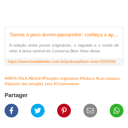
'Somos o povo árvore-passarinho': conheça a aplicação dos saberes Xukuru na regeneração da terra
A relação entre povos originários, o sagrado e o modo de
viver é tema central do Conversa Bem Viver desta
https://www.brasildefato.com.br/podcast/bem-viver/2025/06/09/somos-o-povo-arvore-passarinho-conheca-a-aplicacao-dos-saberes-xukuru-na-regeneracao-da-terra/
#ABYA YALA
#Brésil
#Peuples originaires
#Xukuru
#Les oiseaux
#Savoirs des peuples 1ers
#Cosmovision
Partager