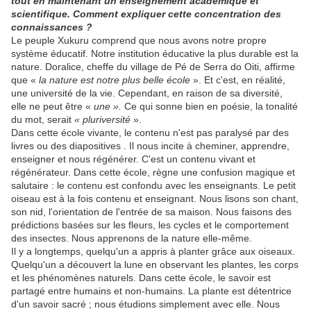
tout en maintenant un enseignement académique et
scientifique. Comment expliquer cette concentration des
connaissances ?
Le peuple Xukuru comprend que nous avons notre propre
système éducatif. Notre institution éducative la plus durable est la
nature. Doralice, cheffe du village de Pé de Serra do Oiti, affirme
que «
la nature est notre plus belle école
». Et c'est, en réalité,
une université de la vie. Cependant, en raison de sa diversité,
elle ne peut être «
une ».
Ce qui sonne bien en poésie, la tonalité
du mot, serait
« pluriversité
».
Dans cette école vivante, le contenu n'est pas paralysé par des
livres ou des diapositives . Il nous incite à cheminer, apprendre,
enseigner et nous régénérer. C'est un contenu vivant et
régénérateur. Dans cette école, règne une confusion magique et
salutaire : le contenu est confondu avec les enseignants. Le petit
oiseau est à la fois contenu et enseignant. Nous lisons son chant,
son nid, l'orientation de l'entrée de sa maison. Nous faisons des
prédictions basées sur les fleurs, les cycles et le comportement
des insectes. Nous apprenons de la nature elle-même.
Il y a longtemps, quelqu'un a appris à planter grâce aux oiseaux.
Quelqu'un a découvert la lune en observant les plantes, les corps
et les phénomènes naturels. Dans cette école, le savoir est
partagé entre humains et non-humains. La plante est détentrice
d'un savoir sacré ; nous étudions simplement avec elle. Nous