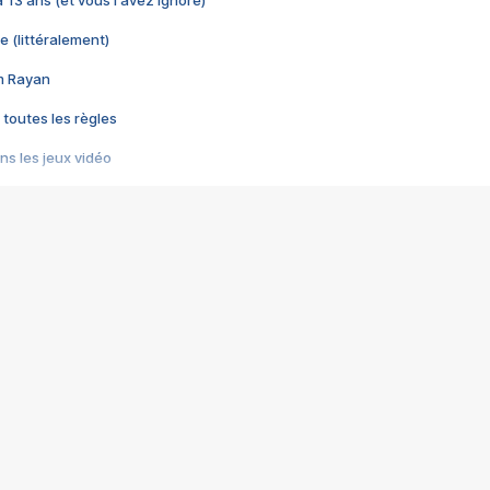
 a 13 ans (et vous l'avez ignoré)
e (littéralement)
im Rayan
 toutes les règles
s les jeux vidéo
us choquant de Rockstar ? - Le scandale BULLY
e plus moche de Steam
du RÊVE tourne au CAUCHEMAR
pendant 8 heures
it… à tort
umiliés par un jeu vidéo
ire - Final Fantasy 8
ti un empire - Age of Empires