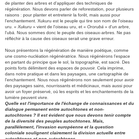
de planter des arbres et d'appliquer des techniques de
régénération. Nous devons parler de reforestation, pour plusieurs
raisons : pour planter et entretenir la forêt, mais aussi pour
l'enchantement. Xukuru est le peuple qui tire son nom de l'oiseau
uru. «
Xukuru
» vient de l'oiseau uru, et «
Ororubá
» d'un arbre,
l'ubá. Nous sommes donc le peuple des oiseaux-arbres. Ne pas
réfléchir à la cause des oiseaux serait une grave erreur.
Nous présentons la régénération de manière poétique, comme
une cosmo-nucléation régénératrice. Nous régénérons l'espace
en partant du principe que le sol, la topographie, est sacré. Des
points forts délimitent des espaces de pouvoir. Cela imprime,
dans notre pratique et dans les paysages, une cartographie de
l'enchantement. Nous nous régénérons non seulement pour avoir
des paysages sains, nourrissants et médicinaux, mais aussi pour
avoir un foyer préservé, où les esprits et les enchantements de la
lumière peuvent vivre.
Quelle est l'importance de l'échange de connaissances et du
dialogue permanent entre autochtones et non-
autochtones ? Il est évident que nous devons tenir compte
de la diversité des peuples autochtones. Mais,
parallèlement, l'invasion européenne et la question
coloniale soulignent clairement la division actuelle entre
autochtones et non-autochtones.