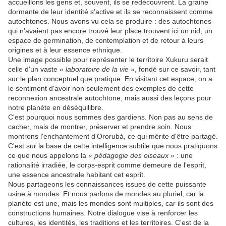
accueillons les gens et, souvent, ils se redécouvrent. La graine
dormante de leur identité s'active et ils se reconnaissent comme
autochtones. Nous avons vu cela se produire : des autochtones
qui n'avaient pas encore trouvé leur place trouvent ici un nid, un
espace de germination, de contemplation et de retour à leurs
origines et à leur essence ethnique.
Une image possible pour représenter le territoire Xukuru serait
celle d'un vaste
« laboratoire de la vie
», fondé sur ce savoir, tant
sur le plan conceptuel que pratique. En visitant cet espace, on a
le sentiment d'avoir non seulement des exemples de cette
reconnexion ancestrale autochtone, mais aussi des leçons pour
notre planète en déséquilibre.
C'est pourquoi nous sommes des gardiens. Non pas au sens de
cacher, mais de montrer, préserver et prendre soin. Nous
montrons l'enchantement d'Ororubá, ce qui mérite d'être partagé.
C'est sur la base de cette intelligence subtile que nous pratiquons
ce que nous appelons la
« pédagogie des oiseaux »
: une
rationalité irradiée, le corps-esprit comme demeure de l'esprit,
une essence ancestrale habitant cet esprit.
Nous partageons les connaissances issues de cette puissante
usine à mondes. Et nous parlons de mondes au pluriel, car la
planète est une, mais les mondes sont multiples, car ils sont des
constructions humaines. Notre dialogue vise à renforcer les
cultures, les identités, les traditions et les territoires. C'est de la