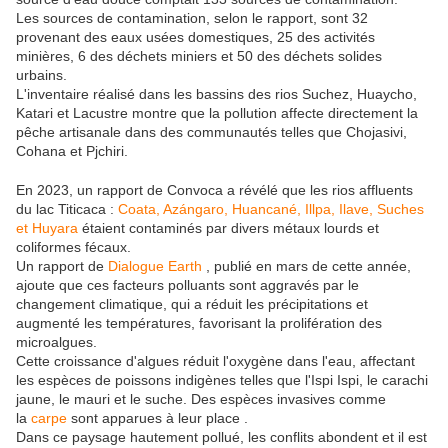
Les sources de contamination, selon le rapport, sont 32
provenant des eaux usées domestiques, 25 des activités
minières, 6 des déchets miniers et 50 des déchets solides
urbains.
L'inventaire réalisé dans les bassins des rios Suchez, Huaycho,
Katari et Lacustre montre que la pollution affecte directement la
pêche artisanale dans des communautés telles que Chojasivi,
Cohana et Pjchiri.
En 2023, un rapport de Convoca a révélé que les rios affluents
du lac Titicaca :
Coata, Azángaro, Huancané, Illpa, Ilave, Suches
et Huyara
étaient contaminés par divers métaux lourds et
coliformes fécaux.
Un rapport de
Dialogue Earth
, publié en mars de cette année,
ajoute que ces facteurs polluants sont aggravés par le
changement climatique, qui a réduit les précipitations et
augmenté les températures, favorisant la prolifération des
microalgues.
Cette croissance d'algues réduit l'oxygène dans l'eau, affectant
les espèces de poissons indigènes telles que l'Ispi Ispi, le carachi
jaune, le mauri et le suche. Des espèces invasives comme
la
carpe
sont apparues à leur place .
Dans ce paysage hautement pollué, les conflits abondent et il est