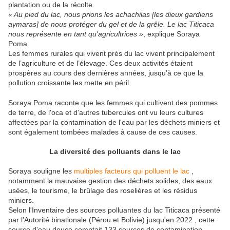
plantation ou de la récolte.
« Au pied du lac, nous prions les achachilas [les dieux gardiens
aymaras] de nous protéger du gel et de la grêle. Le lac Titicaca
nous représente en tant qu'agricultrices »
, explique Soraya
Poma.
Les femmes rurales qui vivent près du lac vivent principalement
de l’agriculture et de l’élevage. Ces deux activités étaient
prospères au cours des dernières années, jusqu’à ce que la
pollution croissante les mette en péril.
Soraya Poma raconte que les femmes qui cultivent des pommes
de terre, de l'oca et d'autres tubercules ont vu leurs cultures
affectées par la contamination de l'eau par les déchets miniers et
sont également tombées malades à cause de ces causes.
La diversité des polluants dans le lac
Soraya souligne les
multiples facteurs qui polluent le lac
,
notamment la mauvaise gestion des déchets solides, des eaux
usées, le tourisme, le brûlage des roselières et les résidus
miniers.
Selon l'Inventaire des sources polluantes du lac Titicaca présenté
par l'Autorité binationale (Pérou et Bolivie) jusqu'en 2022 , cette
source d'eau douce comptait 133 sources de contamination.