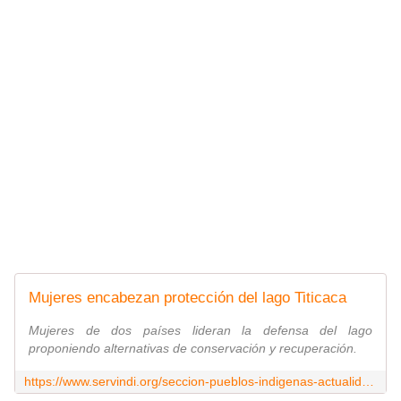
Mujeres encabezan protección del lago Titicaca
Mujeres de dos países lideran la defensa del lago
proponiendo alternativas de conservación y recuperación.
https://www.servindi.org/seccion-pueblos-indigenas-actualidad-noticias/20/05/2025/mujeres-encabezan-la-proteccion-del-lago