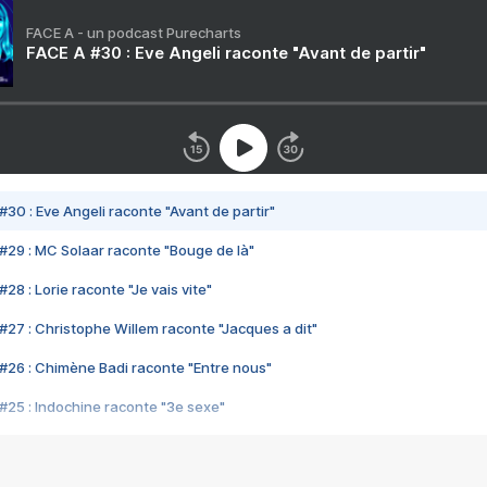
FACE A - un podcast Purecharts
FACE A #30 : Eve Angeli raconte "Avant de partir"
#30 : Eve Angeli raconte "Avant de partir"
#29 : MC Solaar raconte "Bouge de là"
28 : Lorie raconte "Je vais vite"
#27 : Christophe Willem raconte "Jacques a dit"
#26 : Chimène Badi raconte "Entre nous"
#25 : Indochine raconte "3e sexe"
#24 : Zaho raconte "C'est chelou"
#23 : Patrick Bruel raconte "Au café des délices"