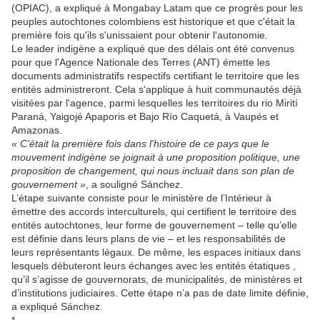
(OPIAC), a expliqué à Mongabay Latam que ce progrès pour les
peuples autochtones colombiens est historique et que c'était la
première fois qu'ils s'unissaient pour obtenir l'autonomie.
Le leader indigène a expliqué que des délais ont été convenus
pour que l'Agence Nationale des Terres (ANT) émette les
documents administratifs respectifs certifiant le territoire que les
entités administreront. Cela s'applique à huit communautés déjà
visitées par l'agence, parmi lesquelles les territoires du rio Mirití
Paraná, Yaigojé Apaporis et Bajo Río Caquetá, à Vaupés et
Amazonas.
« C'était la première fois dans l'histoire de ce pays que le
mouvement indigène se joignait à une proposition politique, une
proposition de changement, qui nous incluait dans son plan de
gouvernement »
, a souligné Sánchez.
L’étape suivante consiste pour le ministère de l’Intérieur à
émettre des accords interculturels, qui certifient le territoire des
entités autochtones, leur forme de gouvernement – ​​telle qu’elle
est définie dans leurs plans de vie – et les responsabilités de
leurs représentants légaux. De même, les espaces initiaux dans
lesquels débuteront leurs échanges avec les entités étatiques ,
qu’il s’agisse de gouvernorats, de municipalités, de ministères et
d’institutions judiciaires. Cette étape n’a pas de date limite définie,
a expliqué Sánchez.