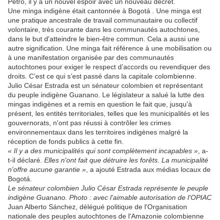
Petro, il y a un nouvel espoir avec un nouveau décret.
Une minga indigène était cantonnée à Bogotá . Une minga est
une pratique ancestrale de travail communautaire ou collectif
volontaire, très courante dans les communautés autochtones,
dans le but d'atteindre le bien-être commun. Cela a aussi une
autre signification. Une minga fait référence à une mobilisation ou
à une manifestation organisée par des communautés
autochtones pour exiger le respect d’accords ou revendiquer des
droits. C’est ce qui s’est passé dans la capitale colombienne.
Julio César Estrada est un sénateur colombien et représentant
du peuple indigène Guanano. Le législateur a salué la lutte des
mingas indigènes et a remis en question le fait que, jusqu'à
présent, les entités territoriales, telles que les municipalités et les
gouvernorats, n'ont pas réussi à contrôler les crimes
environnementaux dans les territoires indigènes malgré la
réception de fonds publics à cette fin.
« Il y a des municipalités qui sont complètement incapables »
, a-
t-il déclaré.
Elles n'ont fait que détruire les forêts. La municipalité
n'offre aucune garantie »
, a ajouté Estrada aux médias locaux de
Bogotá.
Le sénateur colombien Julio César Estrada représente le peuple
indigène Guanano. Photo : avec l'aimable autorisation de l'OPIAC
Juan Alberto Sánchez, délégué politique de l'Organisation
nationale des peuples autochtones de l'Amazonie colombienne