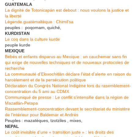
GUATEMALA
La dignité de Totonicapán est debout : nous voulons la justice et
la liberté
Légende guatémaltèque : Chimil'sa
peuples : poqomam, quiché,
KURDISTAN
Le coq dans la culture kurde
peuple kurde
MEXIQUE
Bébés et enfants disparus au Mexique : un cauchemar sans fin
qui exige de nouvelles techniques et de nouveaux protocoles de
recherche
La communauté d'Eloxochitlán déclare l'état d'alerte en raison du
harcèlement et de la persécution politique
Déclaration du Congrès National Indigène lors du rasemblement-
concentration du 5 ami au CDMX
Communiqué de presse : Le conflit s'intensifie dans la région de
Mazatlán-Petapa
Rassemblement-concentration devant le secrétariat du ministère
de l'intérieur pour Baldemar et Andrés
Peuples : mazatèques, tzotziles , mixes,
NEPAL
Le coût invisible d’une « transition juste » : les droits des