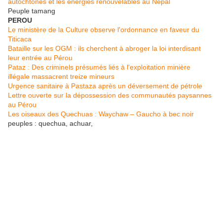
autochtones et les énergies renouvelables au Népal
Peuple tamang
PEROU
Le ministère de la Culture observe l'ordonnance en faveur du
Titicaca
Bataille sur les OGM : ils cherchent à abroger la loi interdisant
leur entrée au Pérou
Pataz : Des criminels présumés liés à l'exploitation minière
illégale massacrent treize mineurs
Urgence sanitaire à Pastaza après un déversement de pétrole
Lettre ouverte sur la dépossession des communautés paysannes
au Pérou
Les oiseaux des Quechuas : Waychaw – Gaucho à bec noir
peuples : quechua, achuar,