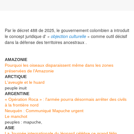
Par le décret 488 de 2025, le gouvernement colombien a introduit
le concept juridique d'
«
objection culturelle
» comme outil décisif
dans la défense des territoires ancestraux .
AMAZONIE
Pourquoi les oiseaux disparaissent même dans les zones
préservées de l'Amazonie
ARCTIQUE
L'aveugle et le huard
peuple inuit
ARGENTINE
« Opération Roca » : l'armée pourra désormais arrêter des civils
à la frontière nord
Neuquén : Communiqué Mapuche urgent
Le manchot
peuples : mapuche,
ASIE
La Journée internationale du léopard célèbre ce grand félin