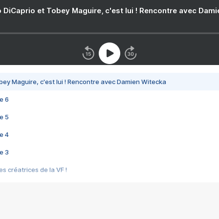
 DiCaprio et Tobey Maguire, c'est lui ! Rencontre avec Dam
bey Maguire, c'est lui ! Rencontre avec Damien Witecka
e 6
e 5
e 4
e 3
s créatrices de la VF !
e 2
e 1