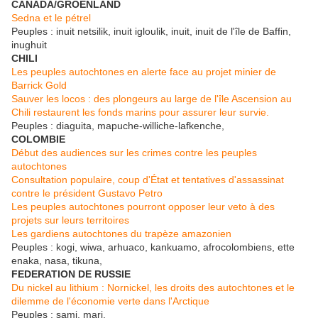
CANADA/GROENLAND
Sedna et le pétrel
Peuples : inuit netsilik, inuit igloulik, inuit, inuit de l'île de Baffin,
inughuit
CHILI
Les peuples autochtones en alerte face au projet minier de
Barrick Gold
Sauver les locos : des plongeurs au large de l'île Ascension au
Chili restaurent les fonds marins pour assurer leur survie.
Peuples : diaguita, mapuche-williche-lafkenche,
COLOMBIE
Début des audiences sur les crimes contre les peuples
autochtones
Consultation populaire, coup d'État et tentatives d'assassinat
contre le président Gustavo Petro
Les peuples autochtones pourront opposer leur veto à des
projets sur leurs territoires
Les gardiens autochtones du trapèze amazonien
Peuples : kogi, wiwa, arhuaco, kankuamo, afrocolombiens, ette
enaka, nasa, tikuna,
FEDERATION DE RUSSIE
Du nickel au lithium : Nornickel, les droits des autochtones et le
dilemme de l'économie verte dans l'Arctique
Peuples : sami, mari,