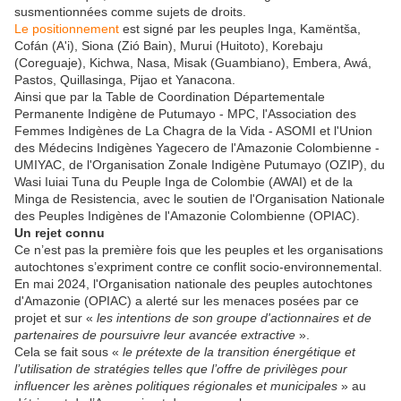
susmentionnées comme sujets de droits.
Le positionnement
est signé par les peuples Inga, Kamëntša,
Cofán (A'i), Siona (Zió Bain), Murui (Huitoto), Korebaju
(Coreguaje), Kichwa, Nasa, Misak (Guambiano), Embera, Awá,
Pastos, Quillasinga, Pijao et Yanacona.
Ainsi que par la Table de Coordination Départementale
Permanente Indigène de Putumayo - MPC, l'Association des
Femmes Indigènes de La Chagra de la Vida - ASOMI et l'Union
des Médecins Indigènes Yagecero de l'Amazonie Colombienne -
UMIYAC, de l'Organisation Zonale Indigène Putumayo (OZIP), du
Wasi Iuiai Tuna du Peuple Inga de Colombie (AWAI) et de la
Minga de Resistencia, avec le soutien de l'Organisation Nationale
des Peuples Indigènes de l'Amazonie Colombienne (OPIAC).
Un rejet connu
Ce n’est pas la première fois que les peuples et les organisations
autochtones s’expriment contre ce conflit socio-environnemental.
En mai 2024, l'Organisation nationale des peuples autochtones
d'Amazonie (OPIAC) a alerté sur les menaces posées par ce
projet et sur «
les intentions de son groupe d'actionnaires et de
partenaires de poursuivre leur avancée extractive
».
Cela se fait sous «
le prétexte de la transition énergétique et
l’utilisation de stratégies telles que l’offre de privilèges pour
influencer les arènes politiques régionales et municipales
» au