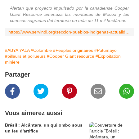
Alertan que proyecto impulsado por la canadiense Cooper
Giant Resource amenaza las montañas de Mocoa y las
cuencas sagradas del territorio en más de 11 mil hectáreas.
https://www.servindi.org/seccion-pueblos-indigenas-actualidad-noticias/29/05/2025/indigenas-rechazan-proyecto-minero-en
#ABYA YALA
#Colombie
#Peuples originaires
#Putumayo
#pilleurs et pollueurs
#Cooper Giant resource
#Exploitation
minière
Partager
Vous aimerez aussi
Brésil : Alcântara, un quilombo sous
un feu d'artifice