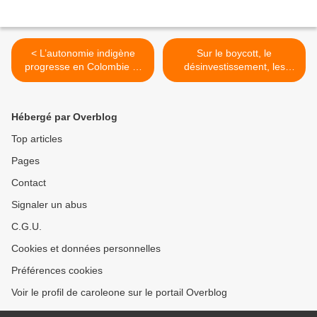
< L’autonomie indigène
Sur le boycott, le
progresse en Colombie et
désinvestissement, les
les communautés pourront
sanctions et la
avoir leur propre
décolonisation de l'esprit
gouvernement
palestinien >
Hébergé par Overblog
Top articles
Pages
Contact
Signaler un abus
C.G.U.
Cookies et données personnelles
Préférences cookies
Voir le profil de caroleone sur le portail Overblog