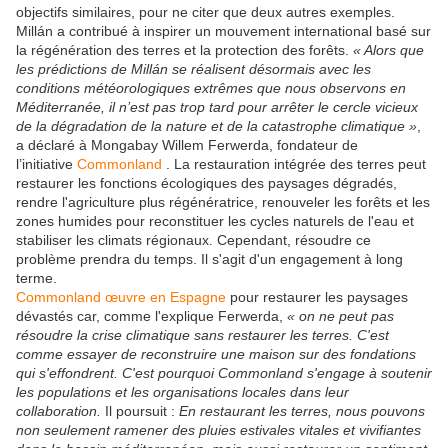
objectifs similaires, pour ne citer que deux autres exemples.
Millán a contribué à inspirer un mouvement international basé sur
la régénération des terres et la protection des forêts.
« Alors que
les prédictions de Millán se réalisent désormais avec les
conditions météorologiques extrêmes que nous observons en
Méditerranée, il n’est pas trop tard pour arrêter le cercle vicieux
de la dégradation de la nature et de la catastrophe climatique »
,
a déclaré à Mongabay Willem Ferwerda, fondateur de
l’initiative
Commonland
. La restauration intégrée des terres peut
restaurer les fonctions écologiques des paysages dégradés,
rendre l'agriculture plus régénératrice, renouveler les forêts et les
zones humides pour reconstituer les cycles naturels de l'eau et
stabiliser les climats régionaux. Cependant, résoudre ce
problème prendra du temps. Il s'agit d'un engagement à long
terme.
Commonland œuvre en Espagne
pour restaurer les paysages
dévastés car, comme l'explique Ferwerda,
« on ne peut pas
résoudre la crise climatique sans restaurer les terres. C'est
comme essayer de reconstruire une maison sur des fondations
qui s'effondrent. C'est pourquoi Commonland s'engage à soutenir
les populations et les organisations locales dans leur
collaboration.
Il poursuit :
En restaurant les terres, nous pouvons
non seulement ramener des pluies estivales vitales et vivifiantes