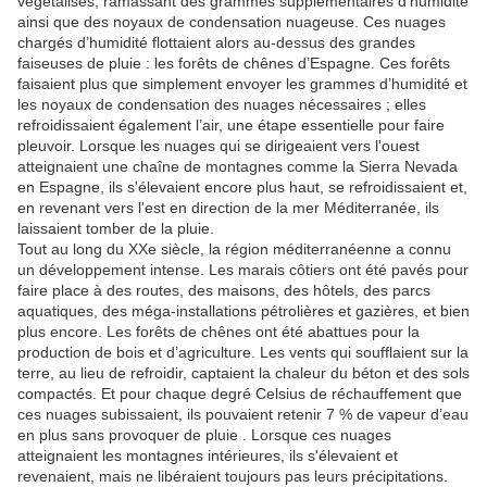
végétalisés, ramassant des grammes supplémentaires d'humidité
ainsi que des noyaux de condensation nuageuse. Ces nuages ​​
chargés d’humidité flottaient alors au-dessus des grandes
faiseuses de pluie : les forêts de chênes d’Espagne. Ces forêts
faisaient plus que simplement envoyer les grammes d’humidité et
les noyaux de condensation des nuages ​​nécessaires ; elles
refroidissaient également l’air, une étape essentielle pour faire
pleuvoir. Lorsque les nuages ​​qui se dirigeaient vers l'ouest
atteignaient une chaîne de montagnes comme la Sierra Nevada
en Espagne, ils s'élevaient encore plus haut, se refroidissaient et,
en revenant vers l'est en direction de la mer Méditerranée, ils
laissaient tomber de la pluie.
Tout au long du XXe siècle, la région méditerranéenne a connu
un développement intense. Les marais côtiers ont été pavés pour
faire place à des routes, des maisons, des hôtels, des parcs
aquatiques, des méga-installations pétrolières et gazières, et bien
plus encore. Les forêts de chênes ont été abattues pour la
production de bois et d’agriculture. Les vents qui soufflaient sur la
terre, au lieu de refroidir, captaient la chaleur du béton et des sols
compactés. Et pour chaque degré Celsius de réchauffement que
ces nuages ​​subissaient, ils pouvaient retenir 7 % de vapeur d’eau
en plus sans provoquer de pluie . Lorsque ces nuages ​​
atteignaient les montagnes intérieures, ils s'élevaient et
revenaient, mais ne libéraient toujours pas leurs précipitations.