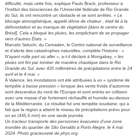
difficulté, mais cette fois, explique Paulo Brack, professeur à
l'Institut des biosciences de l'Université fédérale de Rio Grande
do Sul, ils ont rencontré un obstacle et se sont arrêtés.
« Le
blocage atmosphérique, appelé dôme de chaleur , était lié à la
déforestation et au manque de végétation [dans le centre du
Brésil]. Cela a bloqué les pluies, les empêchant de se propager
vers d'autres États. »
Marcelo Seluchi, du Cemaden, le Centre national de surveillance
et d'alerte des catastrophes naturelles, complète l'histoire :
«
N'ayant nulle part où aller »
, a-t-il déclaré à Mongabay
, « les
pluies ont fini par tomber de manière chaotique dans le Rio
Grande do Sul, avec 420 millimètres de précipitations entre le 24
avril et le 4 mai. »
À Valence, les inondations ont été attribuées à un «
système de
tempête à basse pression »
lorsque des vents froids d'automne
sont descendus du nord de l'Europe et sont entrés en collision
avec une masse d'air fortement réchauffé et humide au-dessus
de la Méditerranée. Le résultat fut une tempête soudaine, qui a
fait que la région a atteint le niveau de précipitations prévu pour
un an (445,5 mm) en une seule journée.
Un tracteur transporte des personnes évacuées d'une zone
inondée du quartier de São Geraldo à Porto Alegre, le 4 mai
2024. Photo gracieuseté de phys.org.