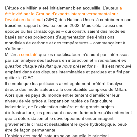
L’étude de Millán a été initialement bien accueillie. L’auteur
a
été invité par le Groupe d’experts intergouvernemental sur
l’évolution du climat
(GIEC) des Nations Unies à contribuer à son
troisième rapport d’évaluation en 2002. Mais c’était aussi une
époque où les climatologues – qui construisaient des modèles
basés sur des projections d’augmentation des émissions
mondiales de carbone et des températures – commençaient à
s’affirmer.
Millán
a constaté
que les modélisateurs n’étaient pas intéressés
par son analyse des facteurs en interaction et
« remettaient en
question chaque résultat que nous présentions »
. Il s’est retrouvé
empêtré dans des disputes interminables et perdues et a fini par
quitter le GIEC.
Il semble que les politiciens aient également préféré l’analyse
directe des modélisateurs à la comptabilité complexe de Millán.
Alors que les pays du monde entier tentent d’améliorer leur
niveau de vie grâce à l’expansion rapide de l’agriculture
industrielle, de l’exploitation minière et de grands projets
d’infrastructure, les gens sont souvent furieux lorsqu’ils entendent
que la déforestation et le développement endommagent
gravement le climat et déstabilisent le cycle hydrologique, peut-
être de façon permanente.
L’opinion des modélisateurs selon laquelle le principal