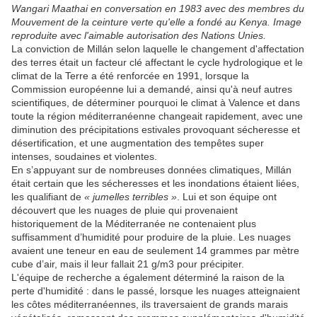
Wangari Maathai en conversation en 1983 avec des membres du
Mouvement de la ceinture verte qu'elle a fondé au Kenya. Image
reproduite avec l'aimable autorisation des Nations Unies.
La conviction de Millán selon laquelle le changement d'affectation
des terres était un facteur clé affectant le cycle hydrologique et le
climat de la Terre a été renforcée en 1991, lorsque la
Commission européenne lui a demandé, ainsi qu'à neuf autres
scientifiques, de déterminer pourquoi le climat à Valence et dans
toute la région méditerranéenne changeait rapidement, avec une
diminution des précipitations estivales provoquant sécheresse et
désertification, et une augmentation des tempêtes super
intenses, soudaines et violentes.
En s’appuyant sur de nombreuses données climatiques, Millán
était certain que les sécheresses et les inondations étaient liées,
les qualifiant de
« jumelles terribles »
. Lui et son équipe ont
découvert que les nuages ​​de pluie qui provenaient
historiquement de la Méditerranée ne contenaient plus
suffisamment d’humidité pour produire de la pluie. Les nuages ​​
avaient une teneur en eau de seulement 14 grammes par mètre
cube d’air, mais il leur fallait 21 g/m3 pour précipiter.
L'équipe de recherche a également déterminé la raison de la
perte d'humidité : dans le passé, lorsque les nuages ​​atteignaient
les côtes méditerranéennes, ils traversaient de grands marais