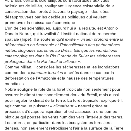
Au Brésil, certains scientifiques sont favorables aux vues
holistiques de Millán, soulignant l’urgence existentielle de la
conservation des forêts à travers le paysage – des idées
désapprouvées par les décideurs politiques qui veulent
promouvoir la croissance économique.
L'un de ces scientifiques, aujourd'hui à la retraite, est Antonio
Donato Nobre, qui travaillait à l'Institut national de recherche
spatiale (Inpe). Il a soutenu qu’il existe «
un lien profond entre la
déforestation en Amazonie et l’intensification des phénomènes
météorologiques extrêmes au Brésil, tels que les inondations
catastrophiques dans le Rio Grande do Sul et les sécheresses
prolongées dans le Pantanal et ailleurs ».
Comme Millán, il considère les sécheresses et les inondations
comme des «
jumeaux terribles »
, créés dans ce cas par la
déforestation de l’Amazonie et la hausse des températures
mondiales.
Nobre souligne le rôle de la forêt tropicale non seulement pour
assurer le climat traditionnellement doux du Brésil, mais aussi
pour réguler le climat de la Terre. La forêt tropicale, explique-t-il,
agit comme un puissant «
climatiseur
» naturel grâce au
processus d’évapotranspiration et est associée à une pompe
biotique qui pousse les vents humides vers l’intérieur des terres.
Les arbres, en particulier dans les écosystèmes forestiers
denses, non seulement refroidissent l’air à la surface de la Terre,