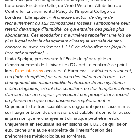
Euronews Friederike Otto, du World Weather Attribution au
Centre for Environmental Policy de l'Imperial College de
Londres . Elle ajoute :
« À chaque fraction de degré de
réchauffement dû aux combustibles fossiles, l'atmosphère peut
retenir davantage d'humidité, ce qui entraîne des pluies plus
abondantes. Ces inondations meurtrières rappellent une fois de
plus à quel point le changement climatique est déjà devenu
dangereux, avec seulement 1,3 °C de réchauffement [depuis
l'ère préindustrielle]. »
Linda Speight, professeure à l'École de géographie et
d'environnement de l'Université d'Oxford, a confirmé ce point
lors
d'une interview
accordée à Euronews :
« Malheureusement,
ces [fortes tempêtes] ne sont plus des événements rares. Le
changement climatique modifie la structure de nos systèmes
météorologiques, créant des conditions où des tempêtes intenses
s'arrêtent sur une région, provoquant des précipitations record –
un phénomène que nous observons régulièrement. »
Cependant, d’autres scientifiques suggèrent que si l’accent mis
sur l’augmentation des émissions est valable, il donne la fausse
impression que le changement climatique peut être résolu
uniquement en réduisant les émissions de CO2 , ce qui, selon
eux, cache une autre empreinte de l’intensification des
phénomènes météorologiques extrêmes.