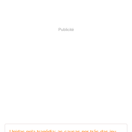
Publicité
Unidas pela tragédia: as causas por trás das inundações de Porto Alegre e Valência em 2024