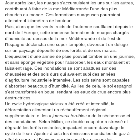
Jour après jour, les nuages ​​s’accumulaient les uns sur les autres,
contribuant à faire de la mer Méditerranée l’une des plus
chaudes du monde. Ces formations nuageuses pourraient
atteindre 4 kilomètres de hauteur.
Puis, alors que les vents froids de l'automne soufflaient depuis le
nord de l'Europe, cette immense formation de nuages ​​chargés
d'humidité au-dessus de la mer Méditerranée et de l'est de
l'Espagne déclencha une super tempête, déversant un déluge
sur un paysage dépouillé de ses forêts et de ses marais.
L'équivalent d'une année de pluie pouvait tomber en une journée,
et sans éponge végétale pour l'absorber, les eaux montaient et
faisaient rage. Ces inondations se sont abattues sur des
chaussées et des sols durs qui avaient subi des années
d’agriculture industrielle intensive. Les sols sains sont capables
d’absorber beaucoup d’humidité. Au lieu de cela, le sol espagnol
s’est transformé en boue, rendant les eaux de crue encore plus
destructrices.
Un cycle hydrologique vicieux a été créé et intensifié, la
déforestation alimentant un réchauffement régional
supplémentaire et les «
jumeaux terribles »
de la sécheresse et
des inondations. Selon Millán, ce double coup dur a stressé et
dégradé les forêts restantes, impactant encore davantage le
cycle de l’eau. Ajoutez à cela les émissions mondiales de gaz à
effet de serre, et l’énigme qui obscurcit les causes des