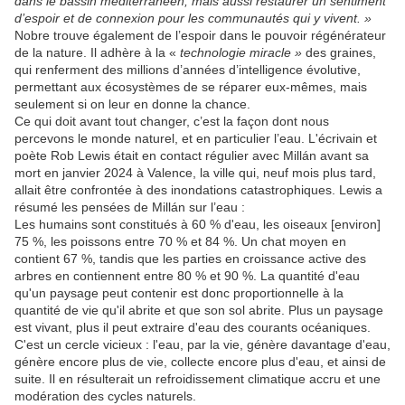
dans le bassin méditerranéen, mais aussi restaurer un sentiment
d’espoir et de connexion pour les communautés qui y vivent. »
Nobre trouve également de l’espoir dans le pouvoir régénérateur
de la nature. Il adhère à la «
technologie miracle »
des graines,
qui renferment des millions d’années d’intelligence évolutive,
permettant aux écosystèmes de se réparer eux-mêmes, mais
seulement si on leur en donne la chance.
Ce qui doit avant tout changer, c’est la façon dont nous
percevons le monde naturel, et en particulier l’eau. L'écrivain et
poète Rob Lewis était en contact régulier avec Millán avant sa
mort en janvier 2024 à Valence, la ville qui, neuf mois plus tard,
allait être confrontée à des inondations catastrophiques. Lewis a
résumé les pensées de Millán sur l’eau :
Les humains sont constitués à 60 % d'eau, les oiseaux [environ]
75 %, les poissons entre 70 % et 84 %. Un chat moyen en
contient 67 %, tandis que les parties en croissance active des
arbres en contiennent entre 80 % et 90 %. La quantité d'eau
qu'un paysage peut contenir est donc proportionnelle à la
quantité de vie qu'il abrite et que son sol abrite. Plus un paysage
est vivant, plus il peut extraire d'eau des courants océaniques.
C'est un cercle vicieux : l'eau, par la vie, génère davantage d'eau,
génère encore plus de vie, collecte encore plus d'eau, et ainsi de
suite. Il en résulterait un refroidissement climatique accru et une
modération des cycles naturels.