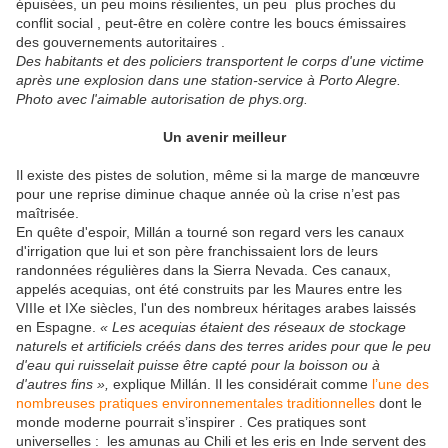
épuisées, un peu moins résilientes, un peu plus proches du
conflit social , peut-être en colère contre les boucs émissaires
des gouvernements autoritaires .
Des habitants et des policiers transportent le corps d'une victime
après une explosion dans une station-service à Porto Alegre.
Photo avec l'aimable autorisation de phys.org.
Un avenir meilleur
Il existe des pistes de solution, même si la marge de manœuvre
pour une reprise diminue chaque année où la crise n’est pas
maîtrisée.
En quête d'espoir, Millán a tourné son regard vers les canaux
d'irrigation que lui et son père franchissaient lors de leurs
randonnées régulières dans la Sierra Nevada. Ces canaux,
appelés acequias, ont été construits par les Maures entre les
VIIIe et IXe siècles, l'un des nombreux héritages arabes laissés
en Espagne.
« Les acequias étaient des réseaux de stockage
naturels et artificiels créés dans des terres arides pour que le peu
d'eau qui ruisselait puisse être capté pour la boisson ou à
d'autres fins »,
explique Millán. Il les considérait comme
l’une des
nombreuses pratiques environnementales traditionnelles
dont le
monde moderne pourrait s’inspirer . Ces pratiques sont
universelles : les amunas au Chili et les eris en Inde servent des