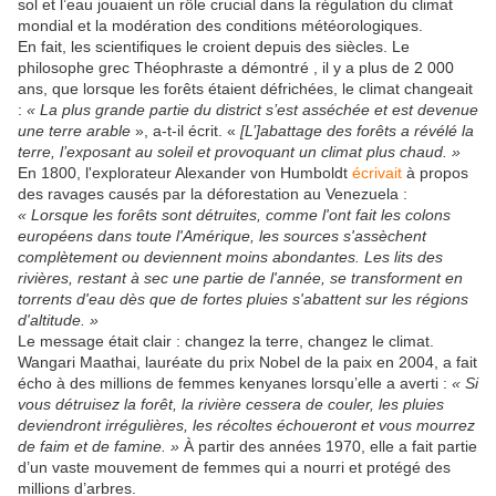
sol et l’eau jouaient un rôle crucial dans la régulation du climat
mondial et la modération des conditions météorologiques.
En fait, les scientifiques le croient depuis des siècles. Le
philosophe grec Théophraste a
démontré , il y a plus de 2 000
ans, que lorsque les forêts étaient défrichées, le climat changeait
:
« La plus grande partie du district s’est asséchée et est devenue
une terre arable
», a-t-il écrit. «
[L’]abattage des forêts a révélé la
terre, l’exposant au soleil et provoquant un climat plus chaud. »
En 1800, l'explorateur Alexander von Humboldt
écrivait
à propos
des ravages causés par la déforestation au Venezuela :
« Lorsque les forêts sont détruites, comme l'ont fait les colons
européens dans toute l'Amérique, les sources s'assèchent
complètement ou deviennent moins abondantes. Les lits des
rivières, restant à sec une partie de l'année, se transforment en
torrents d'eau dès que de fortes pluies s'abattent sur les régions
d'altitude. »
Le message était clair : changez la terre, changez le climat.
Wangari Maathai, lauréate du prix Nobel de la paix en 2004, a fait
écho à des millions de femmes kenyanes lorsqu’elle a averti :
« Si
vous détruisez la forêt, la rivière cessera de couler, les pluies
deviendront irrégulières, les récoltes échoueront et vous mourrez
de faim et de famine. »
À partir des années 1970, elle a fait partie
d’un vaste mouvement de femmes qui a nourri et protégé des
millions d’arbres.