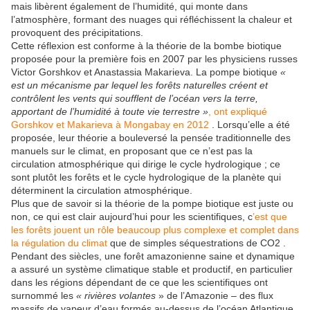
mais libèrent également de l’humidité, qui monte dans
l’atmosphère, formant des nuages ​​qui réfléchissent la chaleur et
provoquent des précipitations.
Cette réflexion est conforme à la théorie de la bombe biotique
proposée pour la première fois en 2007 par les physiciens russes
Victor Gorshkov et Anastassia Makarieva. La pompe biotique
«
est un mécanisme par lequel les forêts naturelles créent et
contrôlent les vents qui soufflent de l’océan vers la terre,
apportant de l’humidité à toute vie terrestre »
, ont expliqué
Gorshkov et Makarieva à Mongabay en 2012
. Lorsqu’elle a été
proposée, leur théorie a bouleversé la pensée traditionnelle des
manuels sur le climat, en proposant que ce n’est pas la
circulation atmosphérique qui dirige le cycle hydrologique ; ce
sont plutôt les forêts et le cycle hydrologique de la planète qui
déterminent la circulation atmosphérique.
Plus que de savoir si la théorie de la pompe biotique est juste ou
non, ce qui est clair aujourd’hui pour les scientifiques, c
’est que
les forêts jouent un rôle beaucoup plus complexe et complet dans
la régulation du climat
que de simples séquestrations de CO2 .
Pendant des siècles, une forêt amazonienne saine et dynamique
a assuré un système climatique stable et productif, en particulier
dans les régions dépendant de ce que les scientifiques ont
surnommé les
« rivières volantes
» de l’Amazonie – des flux
massifs de vapeur d’eau formés au-dessus de l’océan Atlantique