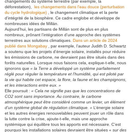
changements du système terrestre (par exemple, la
déforestation),
les changements dans l’eau douce (perturbation
du cycle hydrologique)
, le changement climatique et la perte
d’intégrité de la biosphère. Ce cadre englobe et développe de
nombreuses idées de Millán.
Aujourd’hui, les partisans de Millán sont de plus en plus
nombreux, prônant l’intégration d’une approche des systèmes
terrestres aux solutions climatiques.
Dans un article de 2024
publié dans Mongabay
, par exemple, l’auteur Judith D. Schwartz
a soutenu que les projets d’énergie solaire, installés pour réduire
les émissions de carbone, ne devraient pas être situés dans des
forêts naturelles. Lorsque nous faisons cela, explique-t-elle, nous
ignorons que
« la Terre a développé un système parfaitement
réglé pour réguler la température et l’humidité, qui est piloté par
la vie qui habite cet espace, la flore, la faune et les champignons,
et les interactions entre eux. »
Elle poursuit :
« Cela ne signifie pas que les concentrations de
CO2 sont sans importance. Au contraire, le carbone
atmosphérique peut être considéré comme un levier, un élément
d’un système global de régulation climatique. »
L’énergie solaire
et les autres énergies renouvelables peuvent jouer un rôle dans
la lutte contre la crise, ajoute-t-elle, mais une approche
systémique qui équilibre tous les apports est nécessaire. C’est
pourquoi les installations solaires devraient être situées «
sur des