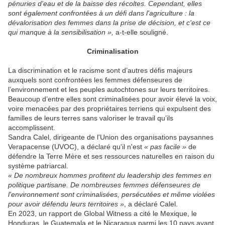
pénuries d'eau et de la baisse des récoltes. Cependant, elles
sont également confrontées à un défi dans l'agriculture : la
dévalorisation des femmes dans la prise de décision, et c'est ce
qui manque à la sensibilisation »,
a-t-elle souligné.
Criminalisation
La discrimination et le racisme sont d’autres défis majeurs
auxquels sont confrontées les femmes défenseures de
l’environnement et les peuples autochtones sur leurs territoires.
Beaucoup d’entre elles sont criminalisées pour avoir élevé la voix,
voire menacées par des propriétaires terriens qui expulsent des
familles de leurs terres sans valoriser le travail qu’ils
accomplissent.
Sandra Calel, dirigeante de l'Union des organisations paysannes
Verapacense (UVOC), a déclaré qu'il n'est
« pas facile »
de
défendre la Terre Mère et ses ressources naturelles en raison du
système patriarcal.
« De nombreux hommes profitent du leadership des femmes en
politique partisane. De nombreuses femmes défenseures de
l'environnement sont criminalisées, persécutées et même violées
pour avoir défendu leurs territoires »
, a déclaré Calel.
En 2023, un rapport de Global Witness a cité le Mexique, le
Honduras, le Guatemala et le Nicaragua parmi les 10 pays ayant