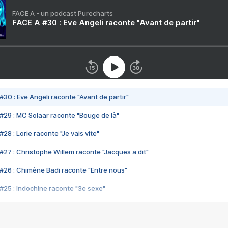
FACE A - un podcast Purecharts
FACE A #30 : Eve Angeli raconte "Avant de partir"
#30 : Eve Angeli raconte "Avant de partir"
#29 : MC Solaar raconte "Bouge de là"
28 : Lorie raconte "Je vais vite"
#27 : Christophe Willem raconte "Jacques a dit"
#26 : Chimène Badi raconte "Entre nous"
#25 : Indochine raconte "3e sexe"
#24 : Zaho raconte "C'est chelou"
#23 : Patrick Bruel raconte "Au café des délices"