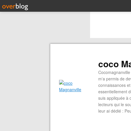
coco Ma
Cocomagnanville 
m'a permis de dev
connaissances et 
essentiellement d
suis appliquée à 
lecteurs qui le s
leur ai dédié : P