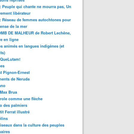
 : Peuple qui chante ne mourra pas, Un
ment libérateur
 : Réseau de femmes autochtones pour
fense de la mer
MB DE MALHEUR de Robert Lechêne,
re en ligne
s animés en langues indigènes (et
ts)
sQueLutam!
ces
t Pignon-Ernest
ments de Neruda
ano
-Max Brua
role comme une flèche
o des palmiers
it Ferrat illustré
élins
iseaux dans la culture des peuples
naires