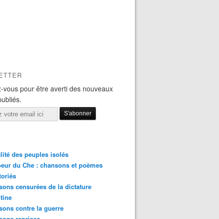
ETTER
-vous pour être averti des nouveaux
publiés.
lité des peuples isolés
eur du Che : chansons et poèmes
toriés
ons censurées de la dictature
tine
ons contre la guerre
sons reprises