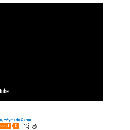
de
,
#Aymeric Caron
epost
0