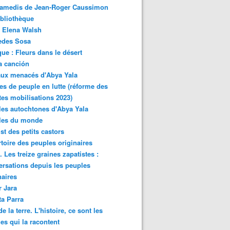
samedis de Jean-Roger Caussimon
bliothèque
 Elena Walsh
edes Sosa
ue : Fleurs dans le désert
a canción
aux menacés d'Abya Yala
es de peuple en lutte (réforme des
ites mobilisations 2023)
es autochtones d'Abya Yala
les du monde
ist des petits castors
toire des peuples originaires
 Les treize graines zapatistes :
rsations depuis les peuples
naires
r Jara
ta Parra
de la terre. L'histoire, ce sont les
es qui la racontent