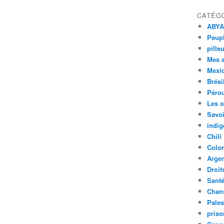
CATÉG
ABYA
Peupl
pille
Mes 
Mexi
Brési
Péro
Les o
Savoi
indig
Chili
Colo
Argen
Droit
Sant
Chan
Pales
priso