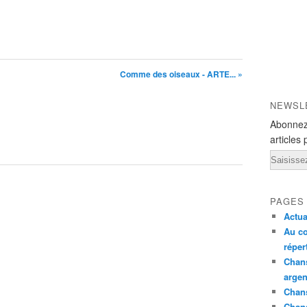
Comme des oiseaux - ARTE... »
NEWSL
Abonnez
articles 
Email
PAGES
Actua
Au co
réper
Chans
argen
Chans
Chan