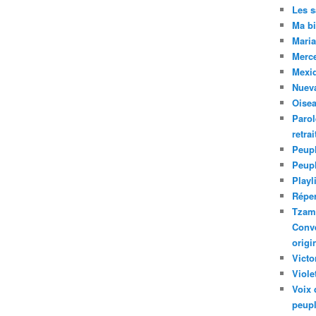
Les 
Ma bi
Maria
Merc
Mexiq
Nuev
Oise
Parol
retra
Peupl
Peup
Playl
Réper
Tzam.
Conve
origi
Victo
Viole
Voix 
peupl