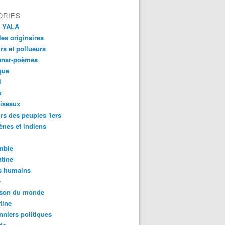
ORIES
 YALA
es originaires
urs et pollueurs
anar-poèmes
que
l
u
iseaux
rs des peuples 1ers
ènes et indiens
mbie
tine
s humains
é
son du monde
tine
nniers politiques