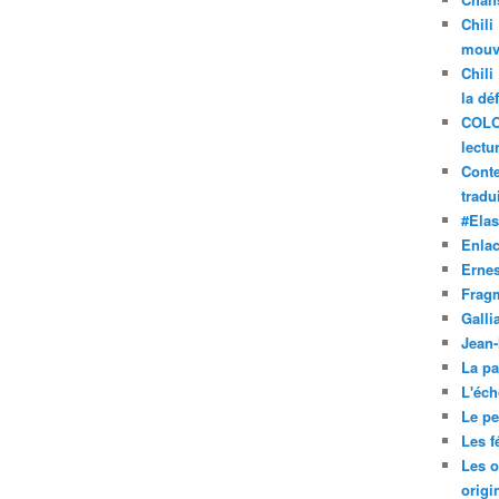
Chili
mouve
Chili
la dé
COLO
lectu
Conte
tradui
#Ela
Enla
Ernes
Frag
Galli
Jean
La pa
L'éch
Le pet
Les f
Les o
origi