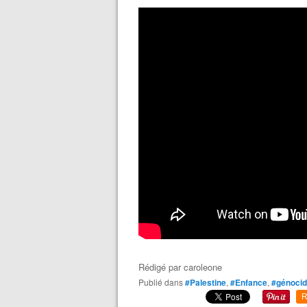
Rédigé par
caroleone
Publié dans
#Palestine
,
#Enfance
,
#génoci
R