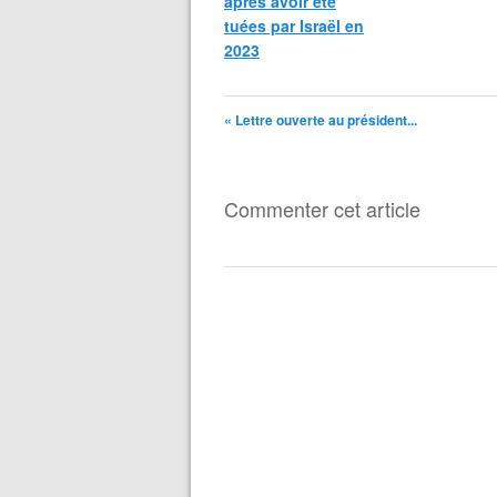
après avoir été
tuées par Israël en
2023
« Lettre ouverte au président...
Commenter cet article