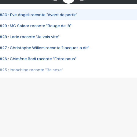
#30 : Eve Angeli raconte "Avant de partir"
#29 : MC Solaar raconte "Bouge de là"
28 : Lorie raconte "Je vais vite"
#27 : Christophe Willem raconte "Jacques a dit"
#26 : Chimène Badi raconte "Entre nous"
#25 : Indochine raconte "3e sexe"
#24 : Zaho raconte "C'est chelou"
#23 : Patrick Bruel raconte "Au café des délices"
#22 : Kyo raconte "Le chemin"
#21 : Nolwenn Leroy raconte "Cassé"
#20 : Patrick Hernandez raconte "Born to be alive"
#19 : Lorie raconte "Près de moi"