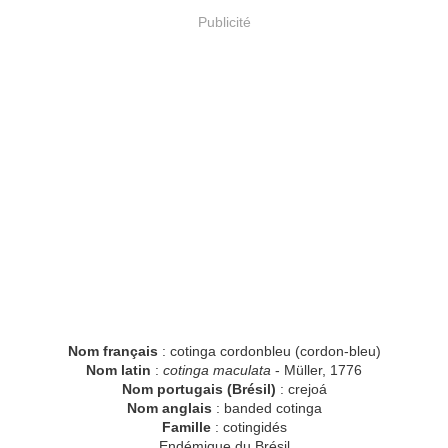
Publicité
Nom français
: cotinga cordonbleu (cordon-bleu)
Nom latin
:
cotinga maculata
- Müller, 1776
Nom portugais (Brésil)
: crejoá
Nom anglais
: banded cotinga
Famille
: cotingidés
Endémique du Brésil