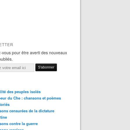
ETTER
-vous pour être averti des nouveaux
publiés.
lité des peuples isolés
eur du Che : chansons et poèmes
lidaridad internacional frente a intensificación de represión
toriés
ons censurées de la dictature
tine
ons contre la guerre
sons reprises