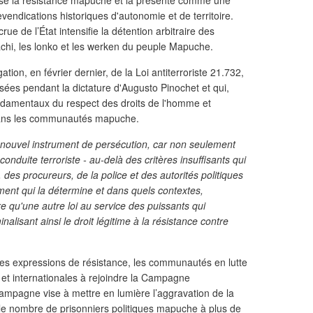
ise la résistance mapuche et la présente comme une
evendications historiques d'autonomie et de territoire.
e de l’État intensifie la détention arbitraire des
machi, les lonko et les werken du peuple Mapuche.
ion, en février dernier, de la Loi antiterroriste 21.732,
ées pendant la dictature d'Augusto Pinochet et qui,
ondamentaux du respect des droits de l'homme et
 dans les communautés mapuche.
un nouvel instrument de persécution, car non seulement
conduite terroriste - au-delà des critères insuffisants qui
, des procureurs, de la police et des autorités politiques
rement qui la détermine et dans quels contextes,
re qu'une autre loi au service des puissants qui
alisant ainsi le droit légitime à la résistance contre
les expressions de résistance, les communautés en lutte
s et internationales à rejoindre la Campagne
campagne vise à mettre en lumière l’aggravation de la
r le nombre de prisonniers politiques mapuche à plus de