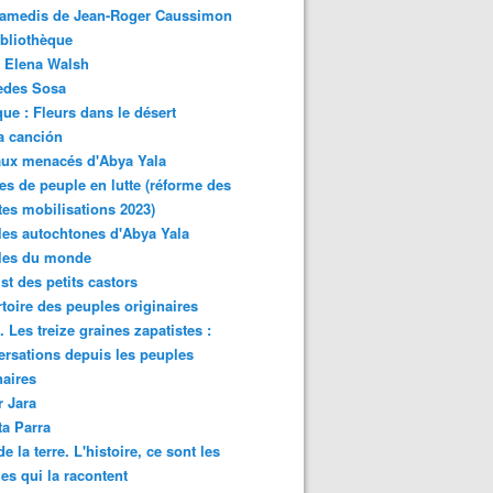
samedis de Jean-Roger Caussimon
bliothèque
 Elena Walsh
edes Sosa
ue : Fleurs dans le désert
a canción
aux menacés d'Abya Yala
es de peuple en lutte (réforme des
ites mobilisations 2023)
es autochtones d'Abya Yala
les du monde
ist des petits castors
toire des peuples originaires
 Les treize graines zapatistes :
rsations depuis les peuples
naires
r Jara
ta Parra
de la terre. L'histoire, ce sont les
es qui la racontent