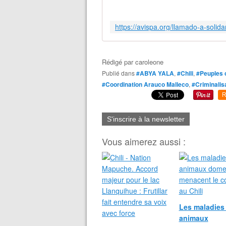
Rédigé par
caroleone
Publié dans
#ABYA YALA
,
#Chili
,
#Peuples o
#Coordination Arauco Malleco
,
#Criminalis
R
S'inscrire à la newsletter
Vous aimerez aussi :
Les maladies
animaux