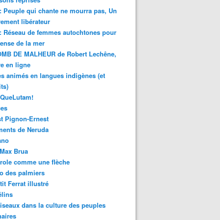
 : Peuple qui chante ne mourra pas, Un
ment libérateur
 : Réseau de femmes autochtones pour
fense de la mer
MB DE MALHEUR de Robert Lechêne,
re en ligne
s animés en langues indigènes (et
ts)
sQueLutam!
ces
t Pignon-Ernest
ments de Neruda
ano
-Max Brua
role comme une flèche
o des palmiers
it Ferrat illustré
élins
iseaux dans la culture des peuples
naires