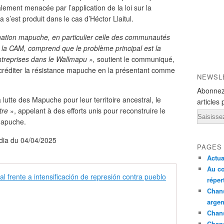
alement menacée par l’application de la loi sur la
a s’est produit dans le cas d’Héctor Llaitul.
a nation mapuche, en particulier celle des communautés
a CAM, comprend que le problème principal est la
entreprises dans le Wallmapu »,
soutient le communiqué,
discréditer la résistance mapuche en la présentant comme
NEWSL
Abonnez
 lutte des Mapuche pour leur territoire ancestral, le
articles 
utre
», appelant à des efforts unis pour reconstruire le
Email
 Mapuche.
idia du 04/04/2025
PAGES
Actua
Au co
Llamado a so
réper
Chans
E
argen
x
Chans
i
Chan