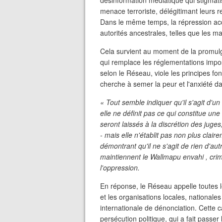
désinformation médiatique qui stigmat
menace terroriste, délégitimant leurs r
Dans le même temps, la répression accru
autorités ancestrales, telles que les 
Cela survient au moment de la promulgat
qui remplace les réglementations impos
selon le Réseau, viole les principes f
cherche à semer la peur et l'anxiété
« Tout semble indiquer qu'il s'agit d'
elle ne définit pas ce qui constitue une 
seront laissés à la discrétion des juges
- mais elle n'établit pas non plus clai
démontrant qu'il ne s'agit de rien d'aut
maintiennent le Wallmapu envahi , crimin
l'oppression.
En réponse, le Réseau appelle toutes 
et les organisations locales, nationale
internationale de dénonciation. Cette 
persécution politique, qui a fait passe