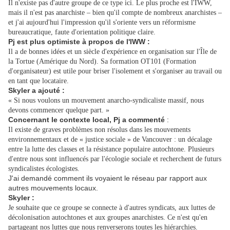
Il n'existe pas d'autre groupe de ce type ici. Le plus proche est l'IWW,
mais il n'est pas anarchiste – bien qu'il compte de nombreux anarchistes –
et j'ai aujourd'hui l'impression qu'il s'oriente vers un réformisme
bureaucratique, faute d'orientation politique claire.
Pj est plus optimiste à propos de l'IWW :
Il a de bonnes idées et un siècle d'expérience en organisation sur l'Île de
la Tortue (Amérique du Nord). Sa formation OT101 (Formation
d'organisateur) est utile pour briser l'isolement et s'organiser au travail ou
en tant que locataire.
Skyler a ajouté :
« Si nous voulons un mouvement anarcho-syndicaliste massif, nous
devons commencer quelque part. »
Concernant le contexte local, Pj a commenté
:
Il existe de graves problèmes non résolus dans les mouvements
environnementaux et de « justice sociale » de Vancouver : un décalage
entre la lutte des classes et la résistance populaire autochtone. Plusieurs
d'entre nous sont influencés par l'écologie sociale et recherchent de futurs
syndicalistes écologistes.
J'ai demandé comment ils voyaient le réseau par rapport aux
autres mouvements locaux.
Skyler :
Je souhaite que ce groupe se connecte à d'autres syndicats, aux luttes de
décolonisation autochtones et aux groupes anarchistes. Ce n'est qu'en
partageant nos luttes que nous renverserons toutes les hiérarchies.