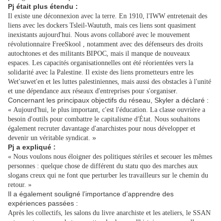
Pj était plus étendu :
Il existe une déconnexion avec la terre. En 1910, l'IWW entretenait des
liens avec les dockers Tsleil-Waututh, mais ces liens sont quasiment
inexistants aujourd'hui. Nous avons collaboré avec le mouvement
révolutionnaire FreeSkool , notamment avec des défenseurs des droits
autochtones et des militants BIPOC, mais il manque de nouveaux
espaces. Les capacités organisationnelles ont été réorientées vers la
solidarité avec la Palestine. Il existe des liens prometteurs entre les
Wet'suwet'en et les luttes palestiniennes, mais aussi des obstacles à l'unité
r.
et une dépendance aux réseaux d'entreprises pour s'organise
Concernant les principaux objectifs du réseau, Skyler a déclaré :
« Aujourd'hui, le plus important, c'est l'éducation. La classe ouvrière a
besoin d'outils pour combattre le capitalisme d'État. Nous souhaitons
également recruter davantage d'anarchistes pour nous développer et
»
devenir un véritable syndicat.
Pj a expliqué :
« Nous voulons nous éloigner des politiques stériles et secouer les mêmes
personnes : quelque chose de différent du statu quo des marches aux
slogans creux qui ne font que perturber les travailleurs sur le chemin du
retour. »
Il a également souligné l’importance d’apprendre des
expériences passées :
Après les collectifs, les salons du livre anarchiste et les ateliers, le SSAN