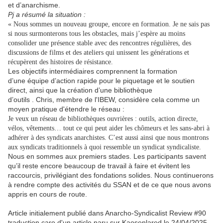
et d’anarchisme.
Pj a résumé la situation :
« Nous sommes un nouveau groupe, encore en formation. Je ne sais pas
si nous surmonterons tous les obstacles, mais j’espère au moins
consolider une présence stable avec des rencontres régulières, des
discussions de films et des ateliers qui unissent les générations et
récupèrent des histoires de résistance.
Les objectifs intermédiaires comprennent la formation
d’une équipe d’action rapide pour le piquetage et le soutien
direct, ainsi que la création d’une bibliothèque
d’outils . Chris, membre de l'IBEW, considère cela comme un
moyen pratique d'étendre le réseau :
Je veux un réseau de bibliothèques ouvrières : outils, action directe,
vélos, vêtements… tout ce qui peut aider les chômeurs et les sans-abri à
adhérer à des syndicats anarchistes. C’est aussi ainsi que nous montrons
aux syndicats traditionnels à quoi ressemble un syndicat syndicaliste.
Nous en sommes aux premiers stades. Les participants savent
qu’il reste encore beaucoup de travail à faire et évitent les
raccourcis, privilégiant des fondations solides. Nous continuerons
à rendre compte des activités du SSAN et de ce que nous avons
appris en cours de route.
Article initialement publié dans Anarcho-Syndicalist Review #90
traduction caro d'un article paru sur Kaosenlared le 24/04/2025