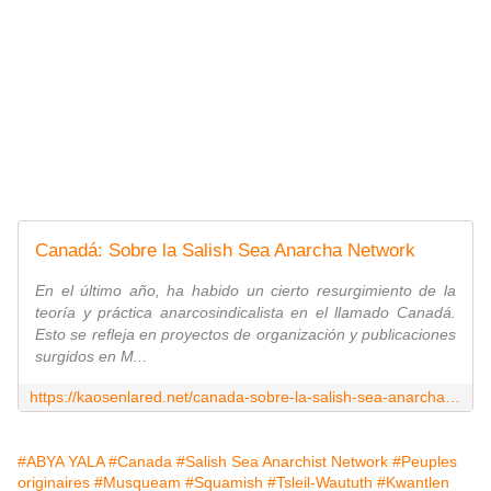
Canadá: Sobre la Salish Sea Anarcha Network
En el último año, ha habido un cierto resurgimiento de la
teoría y práctica anarcosindicalista en el llamado Canadá.
Esto se refleja en proyectos de organización y publicaciones
surgidos en M...
https://kaosenlared.net/canada-sobre-la-salish-sea-anarcha-network/
#ABYA YALA
#Canada
#Salish Sea Anarchist Network
#Peuples
originaires
#Musqueam
#Squamish
#Tsleil-Waututh
#Kwantlen