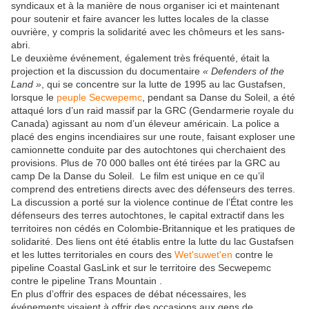
syndicaux et à la manière de nous organiser ici et maintenant
pour soutenir et faire avancer les luttes locales de la classe
ouvrière, y compris la solidarité avec les chômeurs et les sans-
abri.
Le deuxième événement, également très fréquenté, était la
projection et la discussion du documentaire
« Defenders of the
Land »
, qui se concentre sur la lutte de 1995 au lac Gustafsen,
lorsque le
peuple Secwepemc
, pendant sa Danse du Soleil, a été
attaqué lors d’un raid massif par la GRC (Gendarmerie royale du
Canada) agissant au nom d’un éleveur américain. La police a
placé des engins incendiaires sur une route, faisant exploser une
camionnette conduite par des autochtones qui cherchaient des
provisions. Plus de 70 000 balles ont été tirées par la GRC au
camp De la Danse du Soleil. Le film est unique en ce qu’il
comprend des entretiens directs avec des défenseurs des terres.
La discussion a porté sur la violence continue de l’État contre les
défenseurs des terres autochtones, le capital extractif dans les
territoires non cédés en Colombie-Britannique et les pratiques de
solidarité. Des liens ont été établis entre la lutte du lac Gustafsen
et les luttes territoriales en cours des
Wet'suwet'en
contre le
pipeline Coastal GasLink et sur le territoire des Secwepemc
contre le pipeline Trans Mountain .
En plus d’offrir des espaces de débat nécessaires, les
événements visaient à offrir des occasions aux gens de