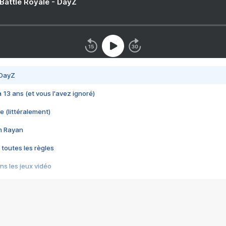
 Battle Royale - DayZ
 DayZ
 a 13 ans (et vous l'avez ignoré)
e (littéralement)
im Rayan
 toutes les règles
s les jeux vidéo
us choquant de Rockstar ? - Le scandale BULLY
e plus moche de Steam
du RÊVE tourne au CAUCHEMAR