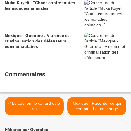
Muka Kuyeli : "Chant contre toutes
les maladies animales"
Mexique - Guerrero : Violence et
criminalisation des défenseurs
communautaires
Commentaires
< Le cochon, le canard et le
Mexique : Raconter ce qui
rat
compte : Le sauvetage
d'autres façons de naître
par des femmes Ayuujk
en Oaxaca >
Hébergé par Overblog