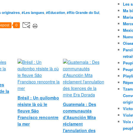
Les 
s
Ma bi
f
 originaires
,
#Les langues
,
#Education
,
#Rio Grande do Sul
,
a
Maria
l
Merc
epost
0
a
Mexiq
d
Nuev
o
Oise
n
Parol
o
retra
B
Peupl
r
Peup
a
Playl
s
i
Réper
les
l
Tzam.
de la
t
Conve
Brésil : Un quilombo
e
origi
résiste là où le
Guatemala : Des
m
Victo
fleuve São
communautés
g
Viole
Francisco rencontre
d'Asunción Mita
r
Voix 
la mer
réclament
a
peupl
n
l'annulation des