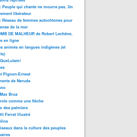
 : Peuple qui chante ne mourra pas, Un
ment libérateur
 : Réseau de femmes autochtones pour
fense de la mer
MB DE MALHEUR de Robert Lechêne,
re en ligne
s animés en langues indigènes (et
ts)
sQueLutam!
ces
t Pignon-Ernest
vo promove reconhecimento de palavras indígenas na alfabe
ments de Neruda
ano
-Max Brua
role comme une flèche
o des palmiers
it Ferrat illustré
élins
iseaux dans la culture des peuples
naires