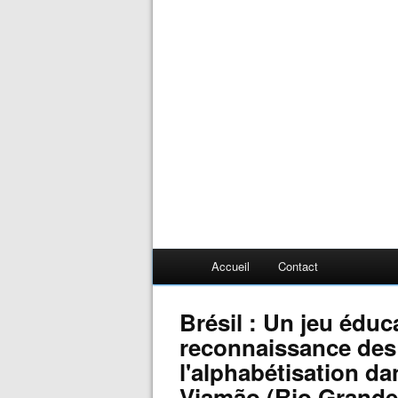
Accueil
Contact
Brésil : Un jeu éduca
reconnaissance des
l'alphabétisation da
Viamão (Rio Grande