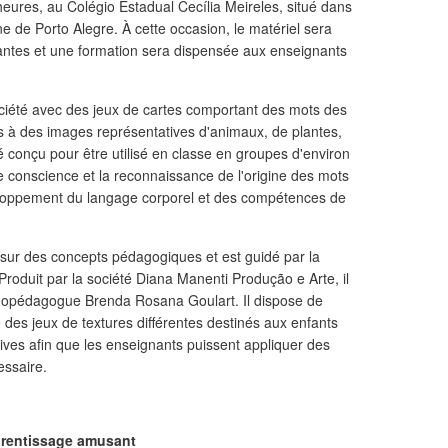
 heures, au Colégio Estadual Cecília Meireles, situé dans
ine de Porto Alegre. À cette occasion, le matériel sera
pantes et une formation sera dispensée aux enseignants
ociété avec des jeux de cartes comportant des mots des
s à des images représentatives d'animaux, de plantes,
té conçu pour être utilisé en classe en groupes d'environ
e conscience et la reconnaissance de l'origine des mots
eloppement du langage corporel et des compétences de
 sur des concepts pédagogiques et est guidé par la
oduit par la société Diana Manenti Produção e Arte, il
hopédagogue Brenda Rosana Goulart. Il dispose de
ue des jeux de textures différentes destinés aux enfants
tives afin que les enseignants puissent appliquer des
essaire.
rentissage amusant