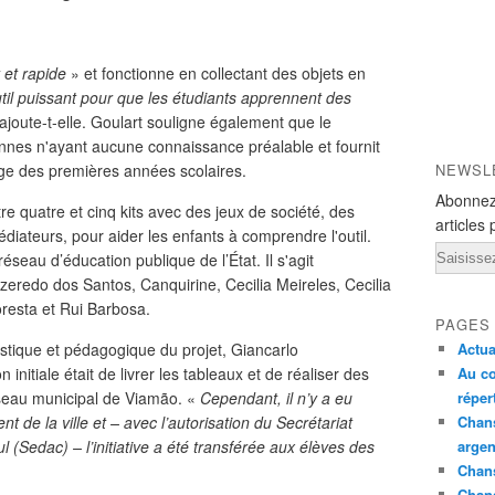
 et rapide
» et fonctionne en collectant des objets en
util puissant pour que les étudiants apprennent des
ajoute-t-elle. Goulart souligne également que le
sonnes n'ayant aucune connaissance préalable et fournit
âge des premières années scolaires.
NEWSL
Abonnez
e quatre et cinq kits avec des jeux de société, des
articles 
diateurs, pour aider les enfants à comprendre l'outil.
Email
éseau d’éducation publique de l’État. Il s'agit
zeredo dos Santos, Canquirine, Cecilia Meireles, Cecilia
oresta et Rui Barbosa.
PAGES
tistique et pédagogique du projet, Giancarlo
Actua
initiale était de livrer les tableaux et de réaliser des
Au co
éseau municipal de Viamão. «
Cependant, il n’y a eu
réper
 de la ville et – avec l’autorisation du Secrétariat
Chans
l (Sedac) – l’initiative a été transférée aux élèves des
argen
Chans
Chan