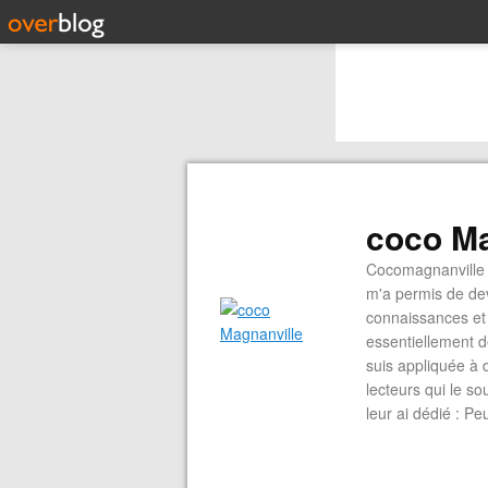
coco Ma
Cocomagnanville 
m'a permis de dev
connaissances et 
essentiellement d
suis appliquée à 
lecteurs qui le s
leur ai dédié : P