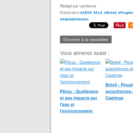
Rédigé par
caroleone
Publié dans
#ABYA YALA
,
#Brésil
,
#Peuples
#Alphabétisation
R
S'inscrire à la newsletter
Vous aimerez aussi :
Brésil : Peup
Pérou : Quellaveco
autochtones 
et ses impacts sur
Caatinga
l'eau et
l'environnement