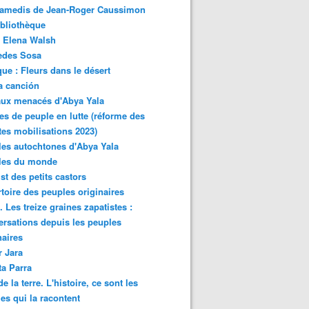
samedis de Jean-Roger Caussimon
bliothèque
 Elena Walsh
edes Sosa
ue : Fleurs dans le désert
a canción
aux menacés d'Abya Yala
es de peuple en lutte (réforme des
ites mobilisations 2023)
es autochtones d'Abya Yala
les du monde
ist des petits castors
toire des peuples originaires
 Les treize graines zapatistes :
rsations depuis les peuples
naires
r Jara
ta Parra
de la terre. L'histoire, ce sont les
es qui la racontent