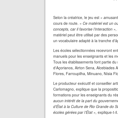
Selon la créatrice, le jeu est
« amusant
cours de route.
« Ce matériel est un o
concepts, car il favorise l’interaction »,
matériel peut être utilisé par des per
un vocabulaire adapté à la tranche d'
Les écoles sélectionnées recevront entr
manuels pour les enseignants et les mé
Tous les établissements font partie du r
d'Açorianos, Airton Sena, Alcebiades A
Flores, Farroupilha, Minuano, Nísia Fl
Le producteur exécutif et conseiller ar
Carlomagno, explique que la proposition 
formations pour les enseignants du r
aucun intérêt de la part du gouvernement
d’État à la Culture de Rio Grande do Su
écoles gérées par l’État »,
explique-t-il.