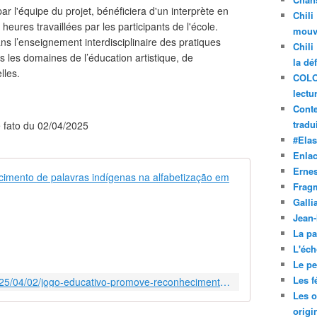
r l'équipe du projet, bénéficiera d'un interprète en
Chili
ures travaillées par les participants de l'école.
mouve
dans l’enseignement interdisciplinaire des pratiques
Chili
s les domaines de l’éducation artistique, de
la dé
lles.
COLO
lectu
Conte
tradui
de fato du 02/04/2025
#Ela
Enla
Ernes
Jogo educati
Frag
O
Galli
p
Jean
o
La pa
r
L'éch
t
Le pet
u
Les f
https://www.brasildefato.com.br/2025/04/02/jogo-educativo-promove-reconhecimento-de-palavras-indigenas-na-alfabetizacao-em-escolas-publicas-de-viamao-rs/
g
Les o
u
origi
ê