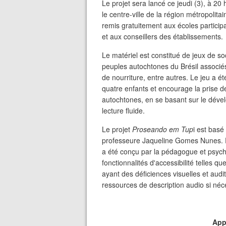
Le projet sera lancé ce jeudi (3), à 20
le centre-ville de la région métropolita
remis gratuitement aux écoles partici
et aux conseillers des établissements.
Le matériel est constitué de jeux de s
peuples autochtones du Brésil associé
de nourriture, entre autres. Le jeu a é
quatre enfants et encourage la prise d
autochtones, en se basant sur le dév
lecture fluide.
Le projet
Proseando em Tup
i est basé
professeure Jaqueline Gomes Nunes. Pr
a été conçu par la pédagogue et psyc
fonctionnalités d'accessibilité telles q
ayant des déficiences visuelles et audi
ressources de description audio si néc
App