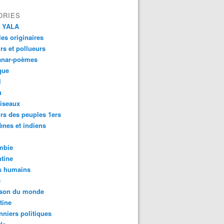
ORIES
 YALA
es originaires
urs et pollueurs
anar-poèmes
que
l
u
iseaux
rs des peuples 1ers
ènes et indiens
mbie
tine
s humains
é
son du monde
tine
nniers politiques