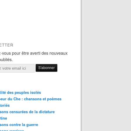
ETTER
-vous pour être averti des nouveaux
publiés.
lité des peuples isolés
eur du Che : chansons et poèmes
toriés
ons censurées de la dictature
tine
ons contre la guerre
sons reprises