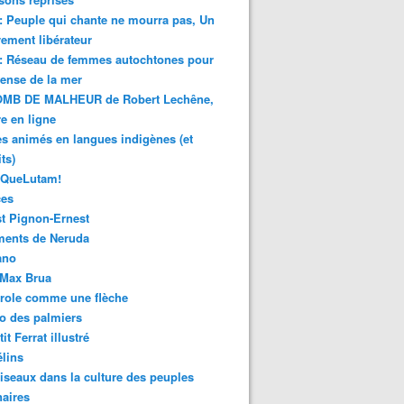
 : Peuple qui chante ne mourra pas, Un
ment libérateur
 : Réseau de femmes autochtones pour
fense de la mer
MB DE MALHEUR de Robert Lechêne,
re en ligne
s animés en langues indigènes (et
ts)
sQueLutam!
ces
t Pignon-Ernest
ments de Neruda
ano
-Max Brua
role comme une flèche
o des palmiers
it Ferrat illustré
élins
iseaux dans la culture des peuples
naires