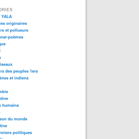
ORIES
 YALA
es originaires
urs et pollueurs
anar-poèmes
que
l
u
iseaux
rs des peuples 1ers
ènes et indiens
mbie
tine
s humains
é
son du monde
tine
nniers politiques