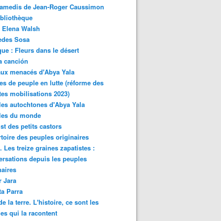
samedis de Jean-Roger Caussimon
bliothèque
 Elena Walsh
edes Sosa
ue : Fleurs dans le désert
a canción
aux menacés d'Abya Yala
es de peuple en lutte (réforme des
ites mobilisations 2023)
es autochtones d'Abya Yala
les du monde
ist des petits castors
toire des peuples originaires
 Les treize graines zapatistes :
rsations depuis les peuples
naires
r Jara
ta Parra
de la terre. L'histoire, ce sont les
es qui la racontent