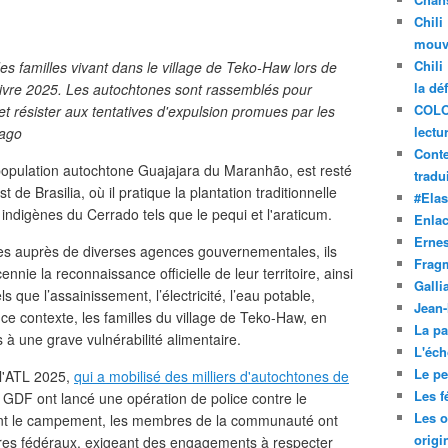
Chili
mouve
Chili
s familles vivant dans le village de Teko-Haw lors de
la dé
ivre 2025. Les autochtones sont rassemblés pour
COLO
 résister aux tentatives d'expulsion promues par les
lectu
iago
Conte
 population autochtone Guajajara du Maranhão, est resté
tradui
 de Brasilia, où il pratique la plantation traditionnelle
#Ela
indigènes du Cerrado tels que le pequi et l'araticum.
Enla
Ernes
les auprès de diverses agences gouvernementales, ils
Frag
nnie la reconnaissance officielle de leur territoire, ainsi
Galli
 que l’assainissement, l’électricité, l’eau potable,
Jean
 ce contexte, les familles du village de Teko-Haw, en
La pa
s à une grave vulnérabilité alimentaire.
L'éch
Le pet
 l'ATL 2025,
qui a mobilisé des milliers d'autochtones de
Les f
u GDF ont lancé une opération de police contre le
Les o
ndant le campement, les membres de la communauté ont
origi
ires fédéraux, exigeant des engagements à respecter