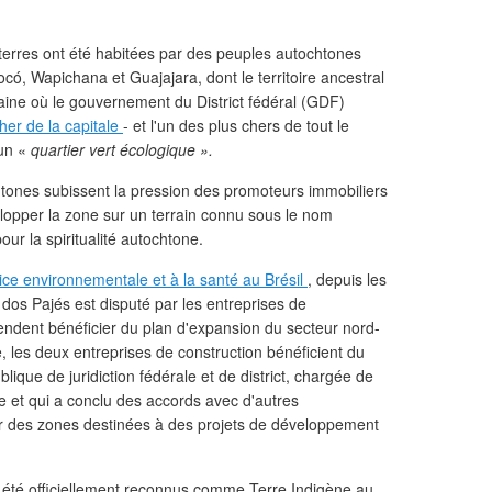
 terres ont été habitées par des peuples autochtones
ocó, Wapichana et Guajajara, dont le territoire ancestral
aine où le gouvernement du District fédéral (GDF)
cher de la capitale
- et l'un des plus chers de tout le
un «
quartier vert écologique ».
htones subissent la pression des promoteurs immobiliers
lopper la zone sur un terrain connu sous le nom
our la spiritualité autochtone.
ustice environnementale et à la santé au Brésil
, depuis les
 dos Pajés est disputé par les entreprises de
tendent bénéficier du plan d'expansion du secteur nord-
e, les deux entreprises de construction bénéficient du
lique de juridiction fédérale et de district, chargée de
le et qui a conclu des accords avec d'autres
 des zones destinées à des projets de développement
t été officiellement reconnus comme Terre Indigène au