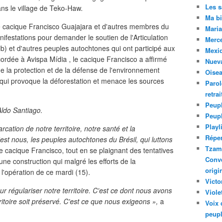
Les 
dans le village de Teko-Haw.
Ma bi
e cacique Francisco Guajajara et d'autres membres du
Maria
ifestations pour demander le soutien de l'Articulation
Merc
b) et d'autres peuples autochtones qui ont participé aux
Mexiq
ordée à Avispa Mídia , le cacique Francisco a affirmé
Nuev
la protection et de la défense de l'environnement
Oise
qui provoque la déforestation et menace les sources
Parol
retra
Peupl
Aldo Santiago.
Peup
Playl
ation de notre territoire, notre santé et la
Réper
est nous, les peuples autochtones du Brésil, qui luttons
Tzam.
le cacique Francisco, tout en se plaignant des tentatives
Conve
une construction qui malgré les efforts de la
origi
'opération de ce mardi (15).
Victo
 régulariser notre territoire. C'est ce dont nous avons
Viole
itoire soit préservé. C'est ce que nous exigeons »,
a
Voix 
peupl