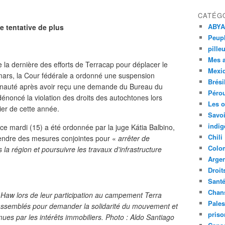
CATÉG
ABYA
e tentative de plus
Peupl
pille
Mes 
e la dernière des efforts de Terracap pour déplacer le
Mexi
mars, la Cour fédérale a ordonné une suspension
Brési
unauté après avoir reçu une demande du Bureau du
Péro
dénoncé la violation des droits des autochtones lors
Les o
ier de cette année.
Savoi
indig
 ce mardi (15) a été ordonnée par la juge Kátia Balbino,
Chili
rendre des mesures conjointes pour «
arrêter de
Colo
 la région et poursuivre les travaux d'infrastructure
Argen
Droit
Sant
Chan
o-Haw lors de leur participation au campement Terra
Pales
rassemblés pour demander la solidarité du mouvement et
priso
mues par les intérêts immobiliers. Photo : Aldo Santiago