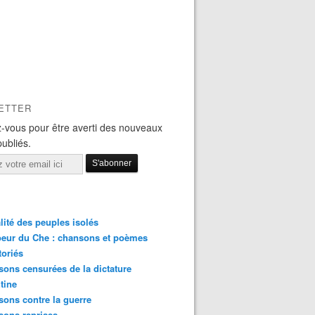
ETTER
-vous pour être averti des nouveaux
publiés.
lité des peuples isolés
eur du Che : chansons et poèmes
toriés
ons censurées de la dictature
tine
ons contre la guerre
sons reprises