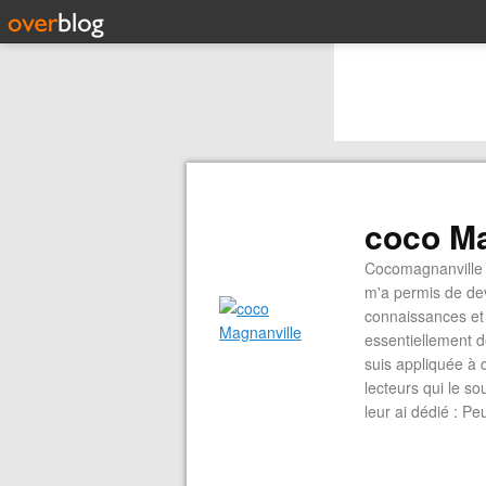
coco Ma
Cocomagnanville 
m'a permis de dev
connaissances et 
essentiellement d
suis appliquée à 
lecteurs qui le s
leur ai dédié : P