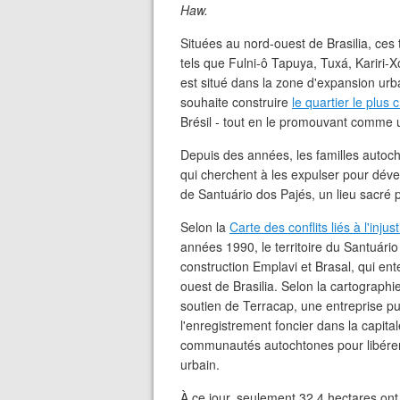
Haw.
Situées au nord-ouest de Brasilia, ces
tels que Fulni-ô Tapuya, Tuxá, Kariri-X
est situé dans la zone d'expansion urb
souhaite construire
le quartier le plus 
Brésil - tout en le promouvant comme 
Depuis des années, les familles autoc
qui cherchent à les expulser pour déve
de Santuário dos Pajés, un lieu sacré p
Selon la
Carte des conflits liés à l'inj
années 1990, le territoire du Santuário
construction Emplavi et Brasal, qui en
ouest de Brasilia. Selon la cartographi
soutien de Terracap, une entreprise pub
l'enregistrement foncier dans la capita
communautés autochtones pour libérer
urbain.
À ce jour, seulement 32,4 hectares on