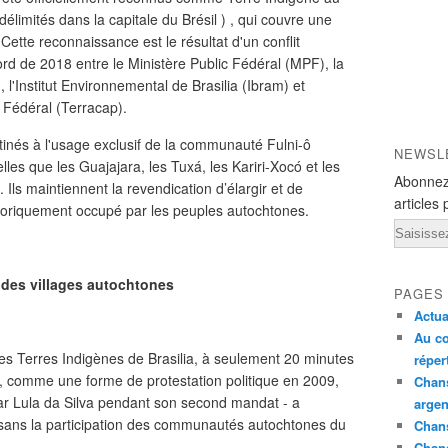
élimités dans la capitale du Brésil ) , qui couvre une
Cette reconnaissance est le résultat d'un conflit
ord de 2018 entre le Ministère Public Fédéral (MPF), la
 l'Institut Environnemental de Brasilia (Ibram) et
 Fédéral (Terracap).
tinés à l'usage exclusif de la communauté Fulni-ô
NEWSL
es que les Guajajara, les Tuxá, les Kariri-Xocó et les
Abonnez
Ils maintiennent la revendication d’élargir et de
articles 
istoriquement occupé par les peuples autochtones.
Email
a des villages autochtones
PAGES
Actua
Au co
les Terres Indigènes de Brasilia, à seulement 20 minutes
réper
en, comme une forme de protestation politique en 2009,
Chans
 par Lula da Silva pendant son second mandat - a
argen
i sans la participation des communautés autochtones du
Chans
Chan