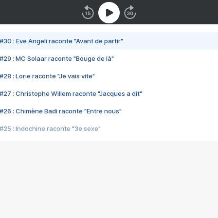
#30 : Eve Angeli raconte "Avant de partir"
#29 : MC Solaar raconte "Bouge de là"
28 : Lorie raconte "Je vais vite"
#27 : Christophe Willem raconte "Jacques a dit"
#26 : Chimène Badi raconte "Entre nous"
#25 : Indochine raconte "3e sexe"
#24 : Zaho raconte "C'est chelou"
#23 : Patrick Bruel raconte "Au café des délices"
#22 : Kyo raconte "Le chemin"
#21 : Nolwenn Leroy raconte "Cassé"
#20 : Patrick Hernandez raconte "Born to be alive"