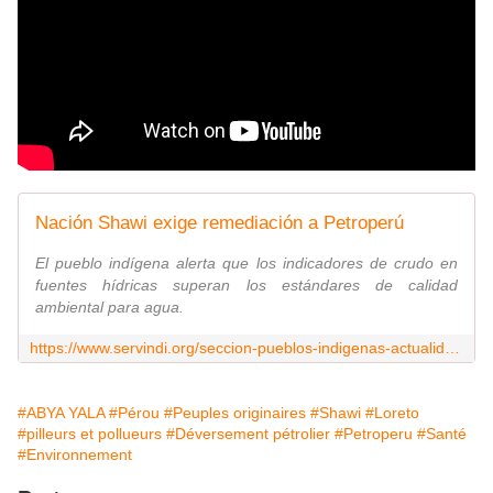
Nación Shawi exige remediación a Petroperú
El pueblo indígena alerta que los indicadores de crudo en
fuentes hídricas superan los estándares de calidad
ambiental para agua.
https://www.servindi.org/seccion-pueblos-indigenas-actualidad-noticias/26/03/2025/nacion-shawi-exige-remediacion-petroperu
#ABYA YALA
#Pérou
#Peuples originaires
#Shawi
#Loreto
#pilleurs et pollueurs
#Déversement pétrolier
#Petroperu
#Santé
#Environnement