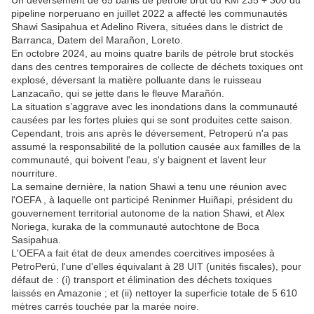
Un déversement de 65 barils de pétrole brut du KM 235 + 300 du
pipeline norperuano en juillet 2022 a affecté les communautés
Shawi Sasipahua et Adelino Rivera, situées dans le district de
Barranca, Datem del Marañon, Loreto.
En octobre 2024, au moins quatre barils de pétrole brut stockés
dans des centres temporaires de collecte de déchets toxiques ont
explosé, déversant la matière polluante dans le ruisseau
Lanzacaño, qui se jette dans le fleuve Marañón.
La situation s’aggrave avec les inondations dans la communauté
causées par les fortes pluies qui se sont produites cette saison.
Cependant, trois ans après le déversement, Petroperú n'a pas
assumé la responsabilité de la pollution causée aux familles de la
communauté, qui boivent l'eau, s'y baignent et lavent leur
nourriture.
La semaine dernière, la nation Shawi a tenu une réunion avec
l'OEFA , à laquelle ont participé Reninmer Huiñapi, président du
gouvernement territorial autonome de la nation Shawi, et Alex
Noriega, kuraka de la communauté autochtone de Boca
Sasipahua.
L'OEFA a fait état de deux amendes coercitives imposées à
PetroPerú, l'une d'elles équivalant à 28 UIT (unités fiscales), pour
défaut de : (i) transport et élimination des déchets toxiques
laissés en Amazonie ; et (ii) nettoyer la superficie totale de 5 610
mètres carrés touchée par la marée noire.