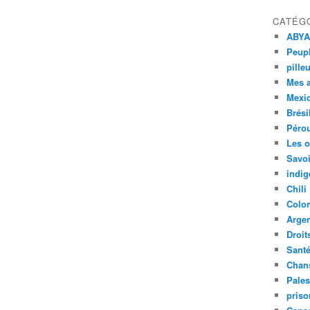
CATÉG
ABYA
Peupl
pille
Mes 
Mexi
Brési
Péro
Les o
Savoi
indig
Chili
Colo
Argen
Droit
Sant
Chan
Pales
priso