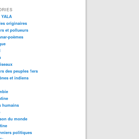
ORIES
 YALA
es originaires
urs et pollueurs
anar-poèmes
que
l
u
iseaux
rs des peuples 1ers
ènes et indiens
mbie
tine
s humains
é
son du monde
tine
nniers politiques