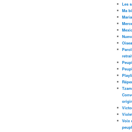
Les 
Ma bi
Maria
Merc
Mexiq
Nuev
Oise
Parol
retra
Peupl
Peup
Playl
Réper
Tzam.
Conve
origi
Victo
Viole
Voix 
peupl