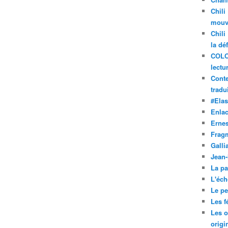
Chili
mouve
Chili
la dé
COLO
lectu
Conte
tradui
#Ela
Enla
Ernes
Frag
Galli
Jean
La pa
L'éch
Le pet
Les f
Les o
origi