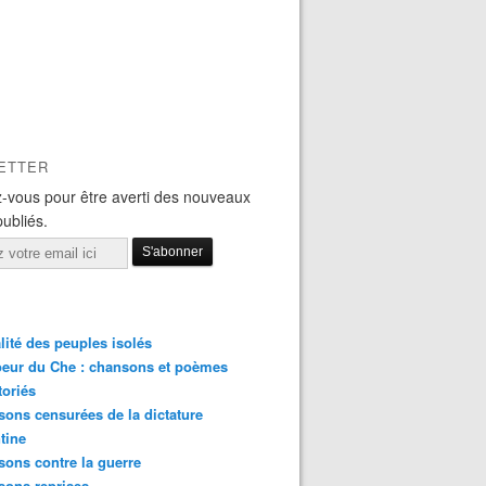
ETTER
-vous pour être averti des nouveaux
publiés.
lité des peuples isolés
eur du Che : chansons et poèmes
toriés
ons censurées de la dictature
tine
ons contre la guerre
sons reprises