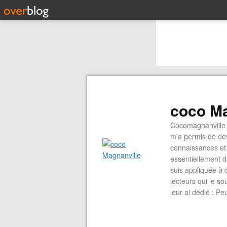
coco Ma
Cocomagnanville 
m'a permis de dev
connaissances et 
essentiellement d
suis appliquée à 
lecteurs qui le s
leur ai dédié : P