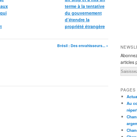
 aux
terme à la tentative
 qui
du gouvernement
d’étendre la
t
propriété étrangère
Brésil : Des envahisseurs... »
NEWSL
Abonnez
articles 
Email
PAGES
Actua
Au co
réper
Chans
argen
Chans
Chan