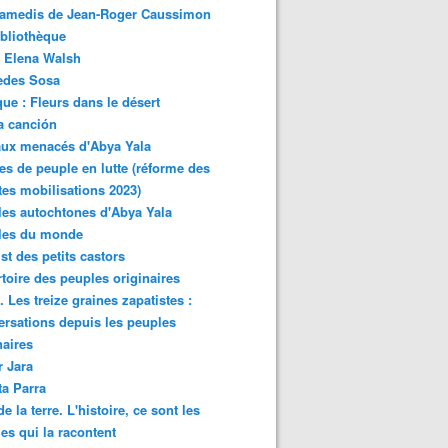
samedis de Jean-Roger Caussimon
bliothèque
 Elena Walsh
edes Sosa
ue : Fleurs dans le désert
a canción
aux menacés d'Abya Yala
es de peuple en lutte (réforme des
ites mobilisations 2023)
es autochtones d'Abya Yala
les du monde
ist des petits castors
toire des peuples originaires
 Les treize graines zapatistes :
rsations depuis les peuples
naires
r Jara
ta Parra
de la terre. L'histoire, ce sont les
es qui la racontent