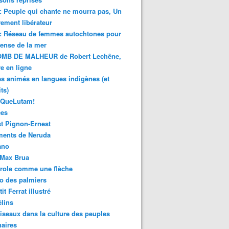
 : Peuple qui chante ne mourra pas, Un
ment libérateur
 : Réseau de femmes autochtones pour
fense de la mer
MB DE MALHEUR de Robert Lechêne,
re en ligne
s animés en langues indigènes (et
ts)
sQueLutam!
ces
t Pignon-Ernest
ments de Neruda
ano
-Max Brua
role comme une flèche
o des palmiers
it Ferrat illustré
élins
iseaux dans la culture des peuples
naires