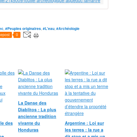
elle/2145009/fouille-archeologique-aqueduc-lamartre
ec
,
#Peuples originaires
,
#L'eau
,
#Archéologie
epost
0
La Danse des
Diablitos : La plus
ancienne tradition
le des
vivante du
Argentine : Loi sur
Honduras
les terres : la rue a
se
dit stop et a mis un