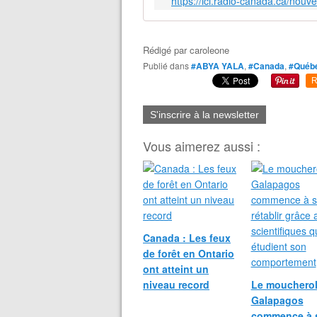
https://ici.radio-canada.ca/nouv
Rédigé par
caroleone
Publié dans
#ABYA YALA
,
#Canada
,
#Québ
R
S'inscrire à la newsletter
Vous aimerez aussi :
Canada : Les feux
de forêt en Ontario
ont atteint un
niveau record
Le moucherol
Galapagos
commence à 