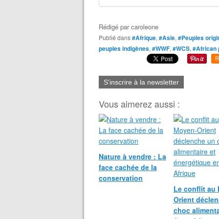
Rédigé par
caroleone
Publié dans
#Afrique
,
#Asie
,
#Peuples origi
peuples indigènes
,
#WWF
,
#WCS
,
#African
R
S'inscrire à la newsletter
Vous aimerez aussi :
Nature à vendre : La
face cachée de la
conservation
Le conflit au
Orient décle
choc alimenta