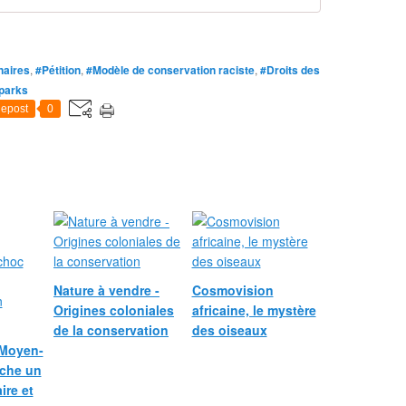
l
e
s
a
naires
,
#Pétition
,
#Modèle de conservation raciste
,
#Droits des
u
 parks
t
epost
0
o
c
h
t
o
n
e
s
s
o
Nature à vendre -
Cosmovision
n
Origines coloniales
africaine, le mystère
t
de la conservation
des oiseaux
l
 Moyen-
e
nche un
s
ire et
m