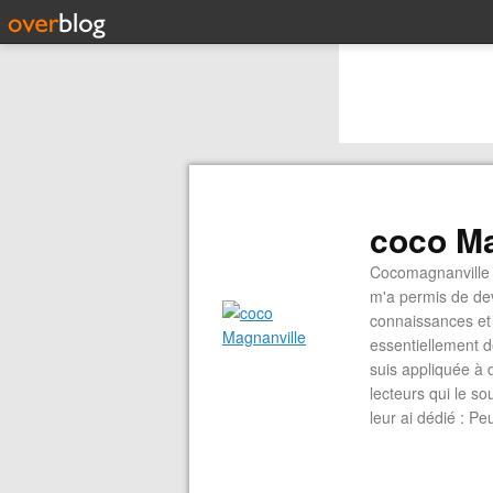
coco Ma
Cocomagnanville 
m'a permis de dev
connaissances et 
essentiellement d
suis appliquée à 
lecteurs qui le s
leur ai dédié : P