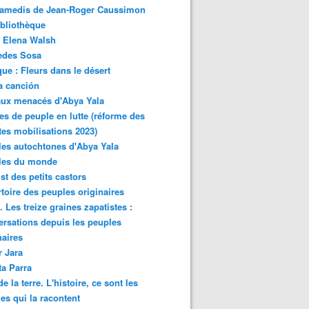
samedis de Jean-Roger Caussimon
bliothèque
 Elena Walsh
edes Sosa
ue : Fleurs dans le désert
a canción
aux menacés d'Abya Yala
es de peuple en lutte (réforme des
ites mobilisations 2023)
es autochtones d'Abya Yala
les du monde
ist des petits castors
toire des peuples originaires
 Les treize graines zapatistes :
rsations depuis les peuples
naires
r Jara
ta Parra
de la terre. L'histoire, ce sont les
es qui la racontent