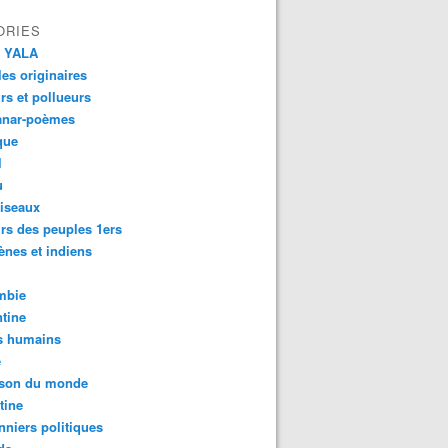
ORIES
 YALA
es originaires
urs et pollueurs
anar-poèmes
que
l
u
iseaux
rs des peuples 1ers
ènes et indiens
mbie
tine
s humains
é
son du monde
tine
nniers politiques