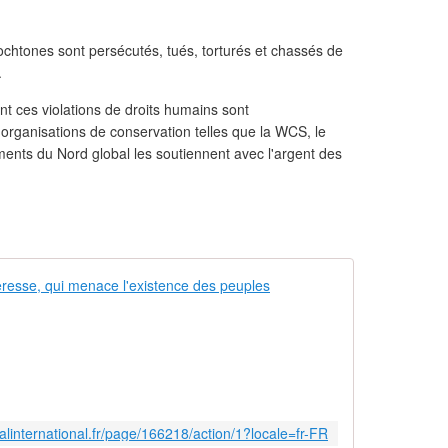
ochtones sont persécutés, tués, torturés et chassés de
.
t ces violations de droits humains sont
 organisations de conservation telles que la WCS, le
nts du Nord global les soutiennent avec l'argent des
Mettons fin 
L
e
s
p
e
u
ivalinternational.fr/page/166218/action/1?locale=fr-FR
p