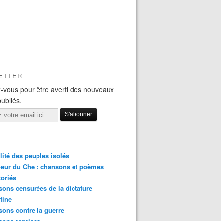
ETTER
-vous pour être averti des nouveaux
publiés.
lité des peuples isolés
eur du Che : chansons et poèmes
toriés
ons censurées de la dictature
tine
ons contre la guerre
sons reprises