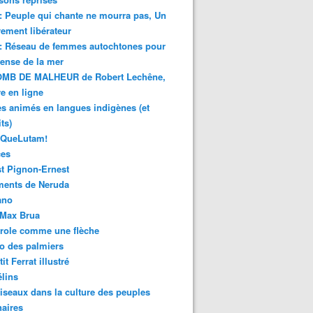
 : Peuple qui chante ne mourra pas, Un
ment libérateur
 : Réseau de femmes autochtones pour
fense de la mer
MB DE MALHEUR de Robert Lechêne,
re en ligne
s animés en langues indigènes (et
ts)
sQueLutam!
ces
t Pignon-Ernest
ments de Neruda
ano
-Max Brua
role comme une flèche
o des palmiers
it Ferrat illustré
élins
iseaux dans la culture des peuples
naires