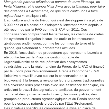
Mes grands-parents utilisaient la pomme de terre Pintasqa, ou
Pinta Milagros, et le quinoa Misa Jiwra avec la Cantuta, pour faire
des offrandes à Pachamama, ce que nous continuons à faire
aujourd'hui »,
explique-t-elle.
L'agriculture andine du Pérou, qui s'est développée il y a plus de
5 000 ans et n'a cessé de s'adapter à l'environnement depuis, a
été reconnue par la FAO comme SIPAM en 2011. Ces
connaissances comprennent les terrasses, les champs de crêtes,
les systèmes d'irrigation locaux, les outils et les ressources
génétiques endémiques, comme les pommes de terre et le
quinoa, qui s'étendent sur différentes altitudes.
En 2018, l'association de producteurs que représente Luzmila a
été contactée par le Projet de gestion durable de
l'agrobiodiversité et de récupération des écosystèmes
vulnérables dans la région andine du Pérou, de la FAO et financé
par le Fonds pour l'environnement. Grâce à l'approche SIPAM,
l'initiative a travaillé avec eux sur la conservation de la
biodiversité à la ferme, a revalorisé leurs pratiques traditionnelles
et a diversifié leurs processus avec une assistance technique, en
articulant le travail des agriculteurs familiaux, du gouvernement
central et des gouvernements locaux, des municipalités, des
groupes de producteurs agroécologiques et du Fonds national
pour les espaces naturels protégés par l'État (Profonape).
Des initiatives spécifiques comprennent la mise en place de