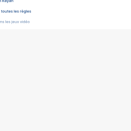
im Rayan
 toutes les règles
s les jeux vidéo
us choquant de Rockstar ? - Le scandale BULLY
e plus moche de Steam
du RÊVE tourne au CAUCHEMAR
pendant 8 heures
it… à tort
umiliés par un jeu vidéo
ire - Final Fantasy 8
ti un empire - Age of Empires
story DOFUS
tard, il crée l'un des pires jeux de tous les temps, MindsEye.