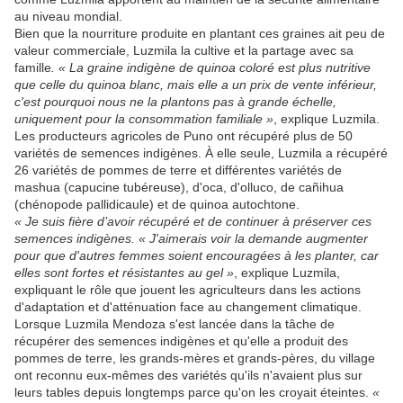
au niveau mondial.
Bien que la nourriture produite en plantant ces graines ait peu de
valeur commerciale, Luzmila la cultive et la partage avec sa
famille
. « La graine indigène de quinoa coloré est plus nutritive
que celle du quinoa blanc, mais elle a un prix de vente inférieur,
c'est pourquoi nous ne la plantons pas à grande échelle,
uniquement pour la consommation familiale »
, explique Luzmila.
Les producteurs agricoles de Puno ont récupéré plus de 50
variétés de semences indigènes. À elle seule, Luzmila a récupéré
26 variétés de pommes de terre et différentes variétés de
mashua (capucine tubéreuse), d'oca, d'olluco, de cañihua
(chénopode pallidicaule) et de quinoa autochtone.
« Je suis fière d’avoir récupéré et de continuer à préserver ces
semences indigènes. «
J'aimerais voir la demande augmenter
pour que d'autres femmes soient encouragées à les planter, car
elles sont fortes et résistantes au gel »
, explique Luzmila,
expliquant le rôle que jouent les agriculteurs dans les actions
d'adaptation et d'atténuation face au changement climatique.
Lorsque Luzmila Mendoza s'est lancée dans la tâche de
récupérer des semences indigènes et qu'elle a produit des
pommes de terre, les grands-mères et grands-pères, du village
ont reconnu eux-mêmes des variétés qu'ils n'avaient plus sur
leurs tables depuis longtemps parce qu'on les croyait éteintes.
«