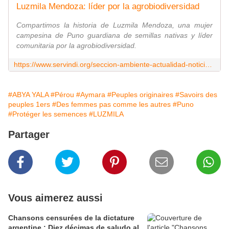
Luzmila Mendoza: líder por la agrobiodiversidad
Compartimos la historia de Luzmila Mendoza, una mujer
campesina de Puno guardiana de semillas nativas y líder
comunitaria por la agrobiodiversidad.
https://www.servindi.org/seccion-ambiente-actualidad-noticias/07/02/2025/luzmila-mendoza-guardiana-de-semillas-nativas
#ABYA YALA
#Pérou
#Aymara
#Peuples originaires
#Savoirs des
peuples 1ers
#Des femmes pas comme les autres
#Puno
#Protéger les semences
#LUZMILA
Partager
Vous aimerez aussi
Chansons censurées de la dictature
argentine : Diez décimas de saludo al