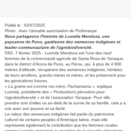
Publié le : 02/07/2025
Photo : Avec l'aimable autorisation de Profonanpe
Nous partageons l'histoire de Luzmila Mendoza, une
paysanne de Puno, gardienne des semences indigènes et
leader communautaire de l'agrobiodiversité.
FAO, 7 février 2025.- Luzmila Mendoza est l'une des neuf
femmes de la communauté agricole de Santa Rosa de Yanaque,
dans le district d'Ácora de Puno, au Pérou, qui, à plus de 4 800
mètres d'altitude, récupèrent des semences indigènes, héritées
de leurs ancêtres, grands-mères et mères, et les préservent pour
les générations futures.
« La graine est comme ma mère, Pachamama »,
explique
Luzmila, présidente des «
Producteurs péruviens pour
l’agrobiodiversité »
et de l’association Yanaque. Pour elle,
prendre soin d’elles va au-delà de la survie de sa famille, cela a à
voir avec son pouvoir et sa fierté.
La valeur des semences indigènes fait partie du patrimoine
culturel de certains peuples d’Amérique latine, mais elle
représente également la contribution que les femmes rurales
comme Luzmila apportent au maintien de la sécurité alimentaire