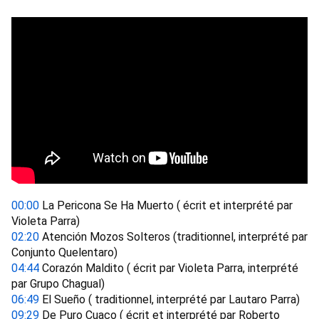
00:00
 La Pericona Se Ha Muerto ( écrit et interprété par 
Violeta Parra) 
02:20
 Atención Mozos Solteros (traditionnel, interprété par 
Conjunto Quelentaro) 
04:44
 Corazón Maldito ( écrit par Violeta Parra, interprété 
par Grupo Chagual) 
06:49
 El Sueño ( traditionnel, interprété par Lautaro Parra) 
09:29
 De Puro Cuaco ( écrit et interprété par Roberto 