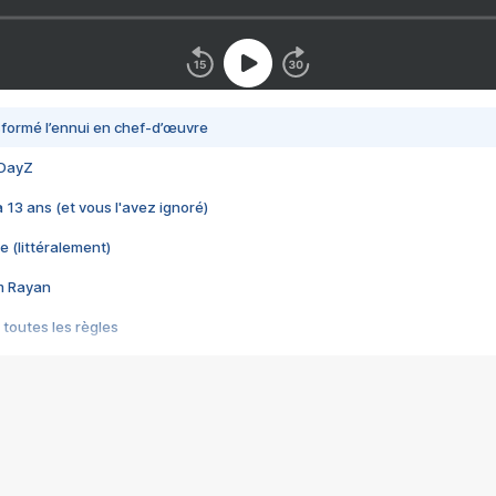
nsformé l’ennui en chef-d’œuvre
 DayZ
 a 13 ans (et vous l'avez ignoré)
e (littéralement)
im Rayan
 toutes les règles
s les jeux vidéo
us choquant de Rockstar ? - Le scandale BULLY
e plus moche de Steam
du RÊVE tourne au CAUCHEMAR