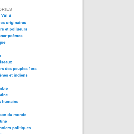
ORIES
 YALA
es originaires
urs et pollueurs
anar-poèmes
que
l
u
iseaux
rs des peuples 1ers
ènes et indiens
mbie
tine
s humains
é
son du monde
tine
nniers politiques