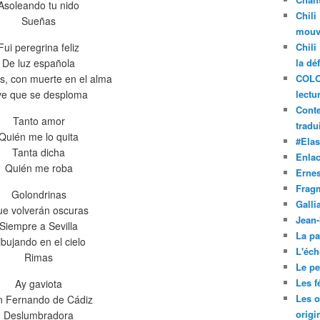
Asoleando tu nido
Chili
Sueñas
mouve
Fui peregrina feliz
Chili
De luz española
la dé
, con muerte en el alma
COLO
e que se desploma
lectu
Conte
Tanto amor
tradui
Quién me lo quita
#Ela
Tanta dicha
Enla
Quién me roba
Ernes
Frag
Golondrinas
Galli
e volverán oscuras
Jean
Siempre a Sevilla
La pa
ibujando en el cielo
L'éch
Rimas
Le pet
Les f
Ay gaviota
Les o
n Fernando de Cádiz
origi
Deslumbradora