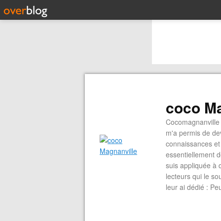
coco Ma
Cocomagnanville 
m'a permis de dev
connaissances et 
essentiellement d
suis appliquée à 
lecteurs qui le s
leur ai dédié : P