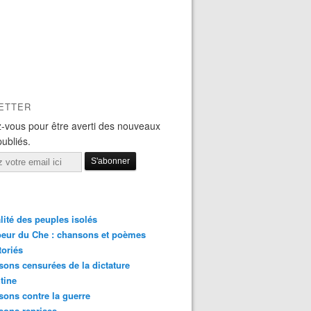
ETTER
-vous pour être averti des nouveaux
publiés.
lité des peuples isolés
eur du Che : chansons et poèmes
toriés
ons censurées de la dictature
tine
ons contre la guerre
sons reprises