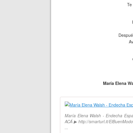
Te
Después
Av
María Elena W
María Elena Walsh - Endecha Españ
ACÁ ▶ http://smarturl.it/ElBuenModo
...