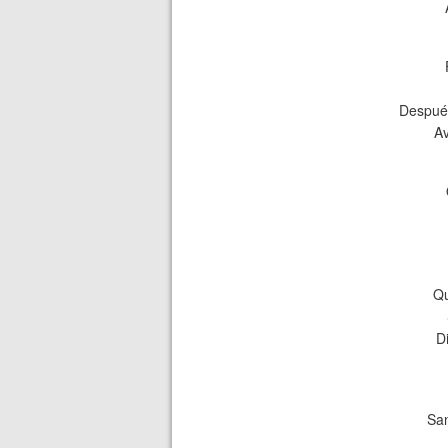
Después
Av
Qu
D
Sa