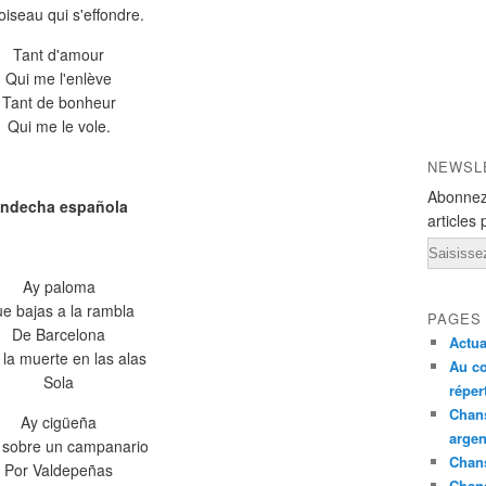
oiseau qui s'effondre.
Tant d'amour
Qui me l'enlève
Tant de bonheur
Qui me le vole.
NEWSL
Abonnez
ndecha española
articles 
Email
Ay paloma
e bajas a la rambla
PAGES
De Barcelona
Actua
la muerte en las alas
Au co
Sola
réper
Chans
Ay cigüeña
argen
sobre un campanario
Chans
Por Valdepeñas
Chan