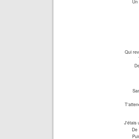
Un 
Qui rev
De
Sa
T'atte
J'étais
De 
Pui