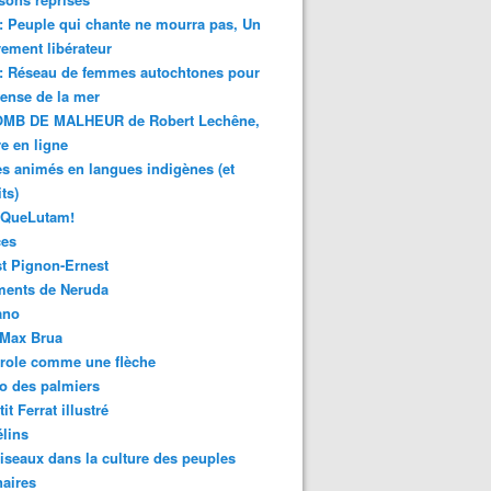
 : Peuple qui chante ne mourra pas, Un
ment libérateur
 : Réseau de femmes autochtones pour
fense de la mer
MB DE MALHEUR de Robert Lechêne,
re en ligne
s animés en langues indigènes (et
ts)
sQueLutam!
ces
t Pignon-Ernest
ments de Neruda
ano
-Max Brua
role comme une flèche
o des palmiers
it Ferrat illustré
élins
iseaux dans la culture des peuples
naires