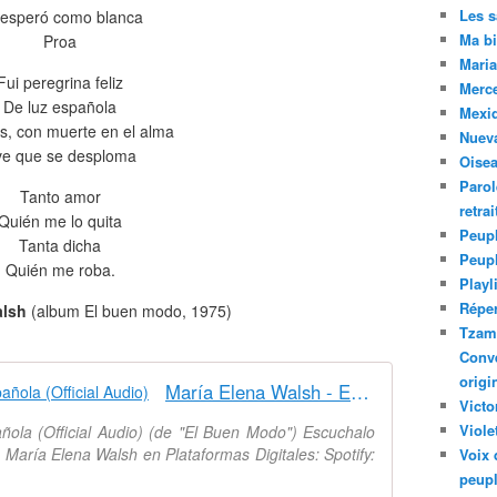
Les 
 esperó como blanca
Ma bi
Proa
Maria
Fui peregrina feliz
Merc
De luz española
Mexiq
, con muerte en el alma
Nuev
e que se desploma
Oise
Parol
Tanto amor
retra
Quién me lo quita
Peupl
Tanta dicha
Peup
Quién me roba.
Playl
Réper
alsh
(album El buen modo, 1975)
Tzam.
Conve
origi
María Elena Walsh - Endecha Española (Official Audio)
Victo
Viole
ola (Official Audio) (de "El Buen Modo") Escuchalo
 María Elena Walsh en Plataformas Digitales: Spotify:
Voix 
peupl