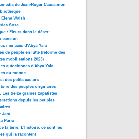
samedis de Jean-Roger Caussimon
bliothèque
 Elena Walsh
edes Sosa
ue : Fleurs dans le désert
a canción
aux menacés d'Abya Yala
es de peuple en lutte (réforme des
ites mobilisations 2023)
es autochtones d'Abya Yala
les du monde
ist des petits castors
toire des peuples originaires
 Les treize graines zapatistes :
rsations depuis les peuples
naires
r Jara
ta Parra
de la terre. L'histoire, ce sont les
es qui la racontent