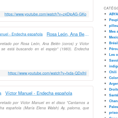
CATÉG
https://www.youtube.com/watch?v=z4DipAG-GKo
ABYA
Peupl
pille
Mes 
Rosa León, Ana Belén y Víctor Manuel - Endecha española
Mexi
Brési
retado por Rosa León, Ana Belén (coros) y Víctor
a se está buscando en el espejo" (1983). Endecha
Péro
Les o
Savoi
indig
Chili
https://www.youtube.com/watch?v=fxda-QDxIhI
Colo
Argen
Droit
Víctor Manuel - Endecha española
Sant
Chan
retado por Víctor Manuel en el disco "Cantamos a
Pales
cha española (María Elena Walsh) Ay, paloma, que
priso