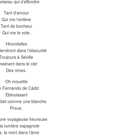
oiseau qui s'effondre
Tant d'amour
Qui me l'enlève
Tant de bonheur
Qui me le vole.
Hirondelles
iendront dans l'obscurité
Toujours à Séville
ssinant dans le ciel
Des rimes.
Oh mouette
n Fernando de Cádiz
Eblouissant
ndait comme une blanche
Proue.
 une voyageuse heureuse
la lumière espagnole
s, la mort dans l'âme