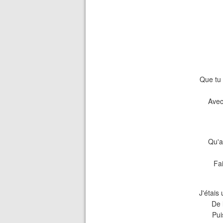
Que tu 
Avec
Qu'a
Fai
J'étais
De 
Pui