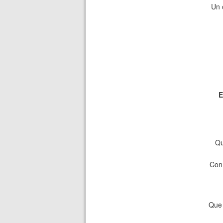
Un 
E
Qu
Con 
Que 