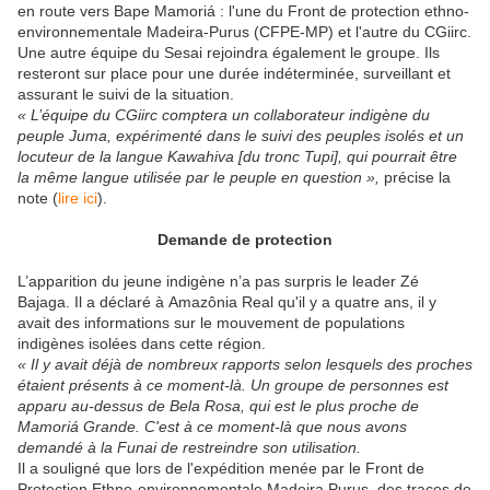
en route vers Bape Mamoriá : l'une du Front de protection ethno-
environnementale Madeira-Purus (CFPE-MP) et l'autre du CGiirc.
Une autre équipe du Sesai rejoindra également le groupe. Ils
resteront sur place pour une durée indéterminée, surveillant et
assurant le suivi de la situation.
« L’équipe du CGiirc comptera un collaborateur indigène du
peuple Juma, expérimenté dans le suivi des peuples isolés et un
locuteur de la langue Kawahiva [du tronc Tupi], qui pourrait être
la même langue utilisée par le peuple en question »,
précise la
note (
lire ici
).
Demande de protection
L’apparition du jeune indigène n’a pas surpris le leader Zé
Bajaga. Il a déclaré à Amazônia Real qu'il y a quatre ans, il y
avait des informations sur le mouvement de populations
indigènes isolées dans cette région.
« Il y avait déjà de nombreux rapports selon lesquels des proches
étaient présents à ce moment-là. Un groupe de personnes est
apparu au-dessus de Bela Rosa, qui est le plus proche de
Mamoriá Grande. C'est à ce moment-là que nous avons
demandé à la Funai de restreindre son utilisation.
Il a souligné que lors de l'expédition menée par le Front de
Protection Ethno-environnementale Madeira Purus, des traces de