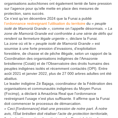
organisations autochtones ont également tenté de faire pression
sur l’agence pour qu’elle mette en place des mesures de
protection, sans succès.
Ce n’est qu’en décembre 2024 que la Funai a publié
l’ordonnance restreignant l’utilisation du territoire
du
« peuple
isolé de Mamoriá Grande »
, comme on l’appelle désormais.
« La
zone de Mamoriá Grande est confrontée à une série de défis qui
rendent sa fermeture légale urgente »,
déclare la Funai.
La zone où vit le
« peuple isolé de Mamoriá Grande »
est
soumise à une forte pression d’invasions, d’exploitation
forestière, de chasse et de pêche illégale, selon un rapport de la
Coordination des organisations indigènes de l’Amazonie
brésilienne (Coiab) et de l’Observatoire des droits humains des
peuples indigènes isolés et récemment contactés (OPI). Entre
août 2021 et janvier 2022, plus de 27 000 arbres adultes ont été
abattus.
Le leader indigène Zé Bajaga, coordinateur de la Fédération des
organisations et communautés indigènes du Moyen Purus
(Focimp), a déclaré à Amazônia Real que l'ordonnance
restreignant l'usage n'est plus suffisante. Il affirme que la Funai
doit commencer le processus de démarcation.
« Ceci [l’ordonnance] était une pression de notre part. À notre
avis, l’État brésilien doit réaliser l’acte de protection territoriale,