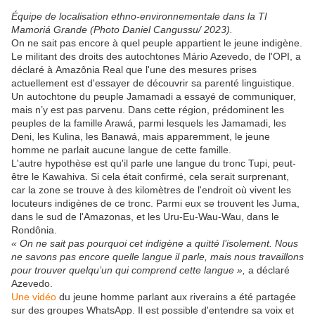
Équipe de localisation ethno-environnementale dans la TI
Mamoriá Grande (Photo Daniel Cangussu/ 2023).
On ne sait pas encore à quel peuple appartient le jeune indigène.
Le militant des droits des autochtones Mário Azevedo, de l'OPI, a
déclaré à Amazônia Real que l'une des mesures prises
actuellement est d'essayer de découvrir sa parenté linguistique.
Un autochtone du peuple Jamamadi a essayé de communiquer,
mais n’y est pas parvenu. Dans cette région, prédominent les
peuples de la famille Arawá, parmi lesquels les Jamamadi, les
Deni, les Kulina, les Banawá, mais apparemment, le jeune
homme ne parlait aucune langue de cette famille.
L'autre hypothèse est qu'il parle une langue du tronc Tupi, peut-
être le Kawahiva. Si cela était confirmé, cela serait surprenant,
car la zone se trouve à des kilomètres de l'endroit où vivent les
locuteurs indigènes de ce tronc. Parmi eux se trouvent les Juma,
dans le sud de l'Amazonas, et les Uru-Eu-Wau-Wau, dans le
Rondônia.
« On ne sait pas pourquoi cet indigène a quitté l’isolement. Nous
ne savons pas encore quelle langue il parle, mais nous travaillons
pour trouver quelqu’un qui comprend cette langue »,
a déclaré
Azevedo.
Une vidéo
du jeune homme parlant aux riverains a été partagée
sur des groupes WhatsApp. Il est possible d'entendre sa voix et