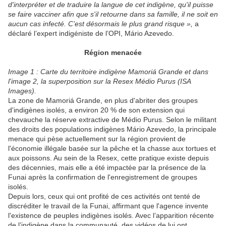
d'interpréter et de traduire la langue de cet indigène, qu'il puisse
se faire vacciner afin que s'il retourne dans sa famille, il ne soit en
aucun cas infecté. C’est désormais le plus grand risque »,
a
déclaré l’expert indigéniste de l’OPI, Mário Azevedo.
Région menacée
Image 1 : Carte du territoire indigène Mamoriá Grande et dans
l'image 2, la superposition sur la Resex Médio Purus (ISA
Images).
La zone de Mamoriá Grande, en plus d'abriter des groupes
d'indigènes isolés, a environ 20 % de son extension qui
chevauche la réserve extractive de Médio Purus. Selon le militant
des droits des populations indigènes Mário Azevedo, la principale
menace qui pèse actuellement sur la région provient de
l'économie illégale basée sur la pêche et la chasse aux tortues et
aux poissons. Au sein de la Resex, cette pratique existe depuis
des décennies, mais elle a été impactée par la présence de la
Funai après la confirmation de l'enregistrement de groupes
isolés.
Depuis lors, ceux qui ont profité de ces activités ont tenté de
discréditer le travail de la Funai, affirmant que l'agence invente
l'existence de peuples indigènes isolés. Avec l’apparition récente
de l’indigène dans la communauté, des vidéos de lui ont