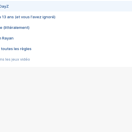
 DayZ
 a 13 ans (et vous l'avez ignoré)
e (littéralement)
im Rayan
 toutes les règles
s les jeux vidéo
us choquant de Rockstar ? - Le scandale BULLY
e plus moche de Steam
du RÊVE tourne au CAUCHEMAR
pendant 8 heures
it… à tort
umiliés par un jeu vidéo