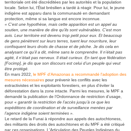
territoriale ont été discréditées par les autorités et la population
locale. Selon lui, l’État brésilien a tardé à réagir. Pour lui, le jeune
indigène est apparu dans la communauté en demandant
protection, même si sa langue est encore inconnue.
« C'est une hypothèse, mais cette apparition est un appel au
soutien, une manière de dire qu'ils sont vulnérables. C'est mon
avis. Leur territoire est devenu trop petit pour eux. Et beaucoup
de gens pénètrent sur leurs terres, tuent leur nourriture, leur
confisquent leurs droits de chasse et de pêche. Je dis cela en
analysant ce qu’il a dit, même sans le comprendre. Il n’était pas
agité, il n’était pas nerveux. Il était curieux. En tant que fédération
[Focimp], je dis que son discours est celui d’un peuple qui veut
être protégé.
En mars 2022,
le MPF d'Amazonas a recommandé l'adoption des
mesures nécessaires
pour prévenir les conflits avec les
extractivistes et les exploitants forestiers, en plus d'éviter la
déforestation dans la zone intacte. Parmi les mesures, le MPF a
demandé la publication de l’Ordonnance de restriction d’usage,
pour «
garantir la restriction de l’accès jusqu’à ce que les
expéditions de coordination et de surveillance menées par
l’agence indigène soient terminées ».
Le retard de la Funai à répondre aux appels des autochtoness,
des militants des droits des autochtones et du MPF a été critiqué
par ces organisations. L'Articulation des Peuples Indigènes du