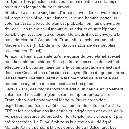
l’indigène. Les peuples contactés prédominants de cette région
parlent des langues du tronc arawá.
Semblant avoir une vingtaine d'années, avec des cheveux noirs
mi-longs et une silhouette élancée, le jeune homme portait un
vêtement tissé à base de plantes, probablement fait d'envira ou
de liane. Les riverains lui montrent un briquet et un téléphone
portable qui suscitent sa curiosité. Mercredi, il a été envoyé à la
base de Mamoriá Grande, du Front ethno-environnemental
Madeira Purus (FPE), de la Fondation nationale des peuples
autochtones (Funai).
Amazônia Real a constaté qu'une équipe du Secrétariat spécial
pour la santé autochtone (Sesai) a fourni des soins de santé et
effectué un blocus sanitaire dans la communauté, en effectuant
des tests Covid et des dépistages de symptômes de grippe parmi
les résidents riverains, ainsi que les membres de la famille des
personnes ayant eu des contacts avec l'indigène.
Depuis 2021, des informations font état d'un peuple en isolement
volontaire dans cette région, selon un rapport préparé par le
Front ethno-environnemental Madeira-Purus après des
expéditions menées en août et septembre de cette année-là. La
FPE et les organisations indigènes et indigénistes ont exigé de la
Funai des mesures de protection territoriale, mais elles n’ont pas
été respectées. La Funai était sous la direction du délégué
Marcelo Xavier, pendant la présidence de Jair Bolsonaro. Les