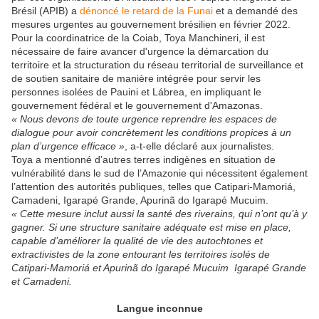
Brésil (APIB) a
dénoncé le retard de la Funai
et a demandé des
mesures urgentes au gouvernement brésilien en février 2022.
Pour la coordinatrice de la Coiab, Toya Manchineri, il est
nécessaire de faire avancer d'urgence la démarcation du
territoire et la structuration du réseau territorial de surveillance et
de soutien sanitaire de manière intégrée pour servir les
personnes isolées de Pauini et Lábrea, en impliquant le
gouvernement fédéral et le gouvernement d'Amazonas.
« Nous devons de toute urgence reprendre les espaces de
dialogue pour avoir concrètement les conditions propices à un
plan d’urgence efficace »
, a-t-elle déclaré aux journalistes.
Toya a mentionné d’autres terres indigènes en situation de
vulnérabilité dans le sud de l’Amazonie qui nécessitent également
l’attention des autorités publiques, telles que Catipari-Mamoriá,
Camadeni, Igarapé Grande, Apurinã do Igarapé Mucuim.
« Cette mesure inclut aussi la santé des riverains, qui n’ont qu’à y
gagner. Si une structure sanitaire adéquate est mise en place,
capable d’améliorer la qualité de vie des autochtones et
extractivistes de la zone entourant les territoires isolés de
Catipari-Mamoriá et Apurinã do Igarapé Mucuim Igarapé Grande
et Camadeni.
Langue inconnue