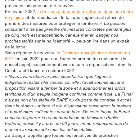
présence indigène ont été trouvées.
En février 2022,
la Focimp a demandé à la Funai, dans une lettre
de plainte
et de répudiation, le fait que l'agence ait refusé de
prendre des mesures pour protéger le territoire. «
La position
consistant à ne pas prendre de mesures concrètes pendant plus
de cinq mois est inacceptable, car elle met en danger nos
proches isolés sur le rio Mamoriá »
, peut-on lire dans un extrait
de la lettre.
Sans réponse à nouveau,
la Focimp a envoyé une demande au
MPF
en juin 2022 pour que l'agence prenne des mesures. Un
nouvel appel, conjointement avec d’autres organisations, dont la
Coiab, a été lancé en octobre 2022.
« Nous avons observé avec stupéfaction que l’agence
indigèniste restait silencieuse, car elle n’avait soumis aucune
proposition visant à fermer la zone et à abandonner les droits
territoriaux d’un peuple indigène confirmé comme isolé. La Funai
n’a pas non plus établi de BAPE ou de poste de contrôle d’accès
dans la région – même si elle disposait de ressources humaines
et budgétaires suffisantes pour le faire. De cette façon, la Funai
continue d’ignorer la recommandation du Ministère Public
Fédéral, émise il y a près de 90 jours, en ne respectant pas de
manière irresponsable tous les délais établis.
Zé Bajaga rappelle que toutes les tentatives de protection