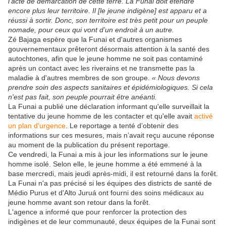
l’acte de démarcation de cette terre. La Funai doit étendre
encore plus leur territoire. Il [le jeune indigène] est apparu et a
réussi à sortir. Donc, son territoire est très petit pour un peuple
nomade, pour ceux qui vont d’un endroit à un autre.
Zé Bajaga espère que la Funai et d'autres organismes
gouvernementaux prêteront désormais attention à la santé des
autochtones, afin que le jeune homme ne soit pas contaminé
après un contact avec les riverains et ne transmette pas la
maladie à d'autres membres de son groupe.
« Nous devons
prendre soin des aspects sanitaires et épidémiologiques. Si cela
n'est pas fait, son peuple pourrait être anéanti.
La Funai a publié une déclaration informant qu'elle surveillait la
tentative du jeune homme de les contacter et qu'elle avait
activé
un plan d'urgence
. Le reportage a tenté d’obtenir des
informations sur ces mesures, mais n’avait reçu aucune réponse
au moment de la publication du présent reportage.
Ce vendredi, la Funai a mis à jour les informations sur le jeune
homme isolé. Selon elle, le jeune homme a été emmené à la
base mercredi, mais jeudi après-midi, il est retourné dans la forêt.
La Funai n'a pas précisé si les équipes des districts de santé de
Médio Purus et d'Alto Juruá ont fourni des soins médicaux au
jeune homme avant son retour dans la forêt.
L'agence a informé que pour renforcer la protection des
indigènes et de leur communauté, deux équipes de la Funai sont