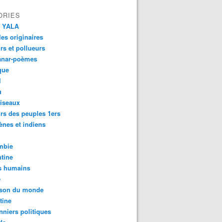
ORIES
 YALA
es originaires
urs et pollueurs
anar-poèmes
que
l
u
iseaux
rs des peuples 1ers
ènes et indiens
mbie
tine
s humains
é
son du monde
tine
nniers politiques