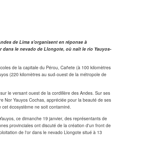
des de Lima s'organisent en réponse à
'or dans le nevado de Llongote, où naît le rio Yauyos-
coles de la capitale du Pérou, Cañete (à 100 kilomètres
uyos (220 kilomètres au sud-ouest de la métropole de
 sur le versant ouest de la cordillère des Andes. Sur ses
ère Nor Yauyos Cochas, appréciée pour la beauté de ses
e cet écosystème ne soit contaminé.
e Yauyos, ce dimanche 19 janvier, des représentants de
s provinciales ont discuté de la création d'un front de
ploitation de l'or dans le nevado Llongote situé à 13