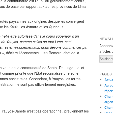
 la communauté est l'oubli du gouvernement central,
ices de base par rapport aux autres provinces de Lima
nautés paysannes aux origines desquelles convergent
me les Kauki, les Aymara et les Quechua.
-elle être autorisée dans le cours supérieur d’un
NEWSL
de Yauyos, comme celles de tout Lima, sont
Abonnez
blèmes environnementaux, nous devons commencer par
articles 
s »
, déclare l'économiste Juan Romero, chef de la
Email
 la zone de la communauté de Santo -Domingo. La loi
 comme priorité que l'État reconnaisse une zone
PAGES
annes ancestrales. Cependant, à Yauyos, les terres
Actua
stration ne sont pas officiellement enregistrés.
Au co
réper
Chans
argen
Chans
io Yauyos-Cañete n'est pas opérationnel, préviennent les
Chan