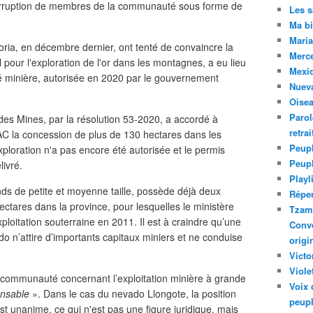
a corruption de membres de la communauté sous forme de
Les 
Ma bi
Maria
oria, en décembre dernier, ont tenté de convaincre la
Merc
 pour l'exploration de l'or dans les montagnes, a eu lieu
Mexiq
ité minière, autorisée en 2020 par le gouvernement
Nuev
Oise
Parol
 des Mines, par la résolution 53-2020, a accordé à
retra
AC la concession de plus de 130 hectares dans les
Peupl
xploration n'a pas encore été autorisée et le permis
Peup
ivré.
Playl
ds de petite et moyenne taille, possède déjà deux
Réper
ectares dans la province, pour lesquelles le ministère
Tzam.
exploitation souterraine en 2011. Il est à craindre qu’une
Conve
do n’attire d’importants capitaux miniers et ne conduise
origi
Victo
Viole
 communauté concernant l’exploitation minière à grande
Voix 
ponsable
». Dans le cas du nevado Llongote, la position
peupl
st unanime, ce qui n'est pas une figure juridique, mais