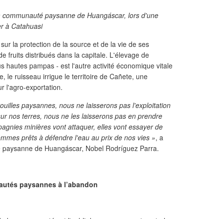
la communauté paysanne de Huangáscar, lors d'une
r à Catahuasi
ur la protection de la source et de la vie de ses
de fruits distribués dans la capitale. L'élevage de
s hautes pampas - est l'autre activité économique vitale
e, le ruisseau irrigue le territoire de Cañete, une
ur l'agro-exportation.
ouilles paysannes, nous ne laisserons pas l'exploitation
 sur nos terres, nous ne les laisserons pas en prendre
gnies minières vont attaquer, elles vont essayer de
ommes prêts à défendre l'eau au prix de nos vies »
, a
é paysanne de Huangáscar, Nobel Rodríguez Parra.
utés paysannes à l’abandon