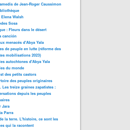
samedis de Jean-Roger Caussimon
bliothèque
 Elena Walsh
edes Sosa
ue : Fleurs dans le désert
a canción
aux menacés d'Abya Yala
es de peuple en lutte (réforme des
ites mobilisations 2023)
es autochtones d'Abya Yala
les du monde
ist des petits castors
toire des peuples originaires
 Les treize graines zapatistes :
rsations depuis les peuples
naires
r Jara
ta Parra
de la terre. L'histoire, ce sont les
es qui la racontent