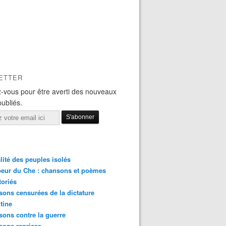
ETTER
-vous pour être averti des nouveaux
publiés.
lité des peuples isolés
eur du Che : chansons et poèmes
toriés
ons censurées de la dictature
tine
ons contre la guerre
sons reprises