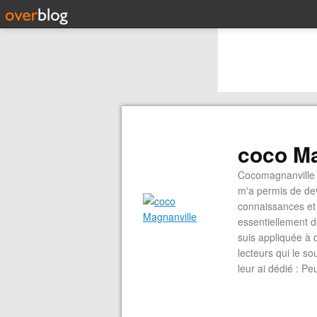
coco Ma
Cocomagnanville 
m'a permis de dev
connaissances et 
essentiellement d
suis appliquée à 
lecteurs qui le s
leur ai dédié : P