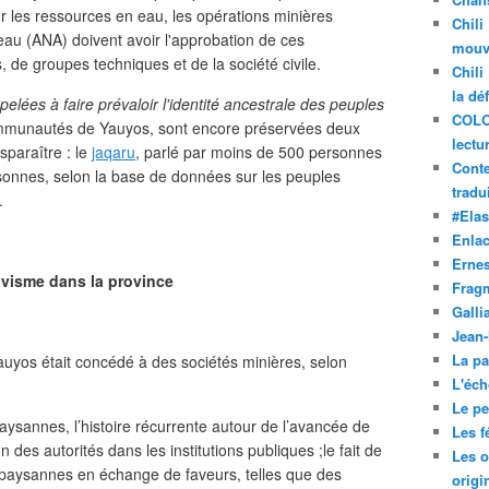
r les ressources en eau, les opérations minières
Chili
l'eau (ANA) doivent avoir l'approbation de ces
mouve
, de groupes techniques et de la société civile.
Chili
la dé
ées à faire prévaloir l'identité ancestrale des peuples
COLO
ommunautés de Yauyos, sont encore préservées deux
lectu
sparaître : le
jaqaru
, parlé par moins de 500 personnes
Conte
ersonnes, selon la base de données sur les peuples
tradui
.
#Ela
Enla
Ernes
ivisme dans la province
Frag
Galli
Jean
La pa
auyos était concédé à des sociétés minières, selon
L'éch
Le pet
annes, l’histoire récurrente autour de l’avancée de
Les f
on des autorités dans les institutions publiques ;le fait de
Les o
 paysannes en échange de faveurs, telles que des
origi