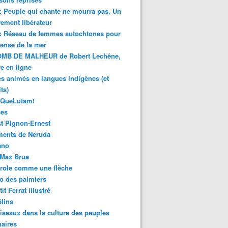
 : Peuple qui chante ne mourra pas, Un
ment libérateur
 : Réseau de femmes autochtones pour
fense de la mer
MB DE MALHEUR de Robert Lechêne,
re en ligne
s animés en langues indigènes (et
ts)
sQueLutam!
ces
t Pignon-Ernest
ments de Neruda
ano
-Max Brua
role comme une flèche
o des palmiers
it Ferrat illustré
élins
iseaux dans la culture des peuples
naires