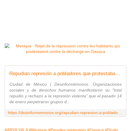
Repudian represión a pobladores que protestaban contra basurero en Oaxaca
Ciudad de México | Desinformémonos. Organizaciones
sociales y de derechos humanos manifestaron su "total
repudio y rechazo a la represión violenta" que el pasado 14
de enero perpetraron grupos d...
https://desinformemonos.org/repudian-represion-a-pobladores-que-protestaban-contra-basurero-en-oaxaca/
#ABYA YALA
#Mexique
#Peuples originaires
#Oaxaca
#Droits