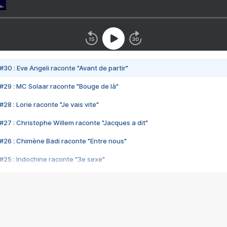
#30 : Eve Angeli raconte "Avant de partir"
#29 : MC Solaar raconte "Bouge de là"
28 : Lorie raconte "Je vais vite"
#27 : Christophe Willem raconte "Jacques a dit"
#26 : Chimène Badi raconte "Entre nous"
#25 : Indochine raconte "3e sexe"
#24 : Zaho raconte "C'est chelou"
#23 : Patrick Bruel raconte "Au café des délices"
#22 : Kyo raconte "Le chemin"