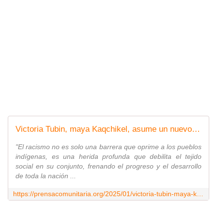
Victoria Tubin, maya Kaqchikel, asume un nuevo desafío en la CODISRA
"El racismo no es solo una barrera que oprime a los pueblos
indígenas, es una herida profunda que debilita el tejido
social en su conjunto, frenando el progreso y el desarrollo
de toda la nación ...
https://prensacomunitaria.org/2025/01/victoria-tubin-maya-kaqchikel-asume-un-nuevo-desafio-en-la-codisra/