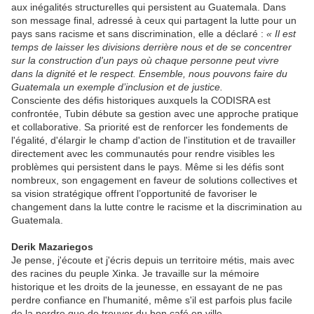
aux inégalités structurelles qui persistent au Guatemala. Dans
son message final, adressé à ceux qui partagent la lutte pour un
pays sans racisme et sans discrimination, elle a déclaré :
« Il est
temps de laisser les divisions derrière nous et de se concentrer
sur la construction d'un pays où chaque personne peut vivre
dans la dignité et le respect. Ensemble, nous pouvons faire du
Guatemala un exemple d’inclusion et de justice.
Consciente des défis historiques auxquels la CODISRA est
confrontée, Tubin débute sa gestion avec une approche pratique
et collaborative. Sa priorité est de renforcer les fondements de
l'égalité, d'élargir le champ d'action de l'institution et de travailler
directement avec les communautés pour rendre visibles les
problèmes qui persistent dans le pays. Même si les défis sont
nombreux, son engagement en faveur de solutions collectives et
sa vision stratégique offrent l’opportunité de favoriser le
changement dans la lutte contre le racisme et la discrimination au
Guatemala.
Derik Mazariegos
Je pense, j'écoute et j'écris depuis un territoire métis, mais avec
des racines du peuple Xinka. Je travaille sur la mémoire
historique et les droits de la jeunesse, en essayant de ne pas
perdre confiance en l'humanité, même s'il est parfois plus facile
de la perdre que de trouver du bon café en ville.