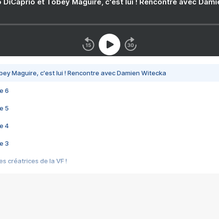
 DiCaprio et Tobey Maguire, c'est lui ! Rencontre avec Dam
bey Maguire, c'est lui ! Rencontre avec Damien Witecka
e 6
e 5
e 4
e 3
s créatrices de la VF !
e 2
e 1
e Mektoub My Love arrive enfin ! Rencontre avec Shaïn Boumedine et Sal