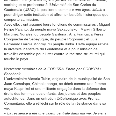
sociologue et professeur à l’Université de San Carlos du
Guatemala (USAC) la positionne comme
« une figure idéale
»
pour diriger cette institution et affronter les défis historiques que
comporte sa mission.
Avec elle, , ont assumé leurs fonctions de commissaires ; Miguel
Felipe Pajarito, du peuple maya Sakapulteko ; Marvin Gilberto
Martínez Norales, du peuple Garífuna ; Ana Francisca Pérez
Conguache de Sebeyuque, du peuple Poqoman ; et Luis
Fernando García Monroy, du peuple Xinka. Cette équipe reflète
la diversité identitaire du Guatemala et a pour mission de
travailler ensemble pour lutter contre le racisme structurel qui
touche le pays.
N
ouveaux membres de la CODISRA. Photo par CODISRA /
Facebook
L'universitaire Victoria Tubin, originaire de la municipalité de San
Juan Comalapa, Chimaltenango, se décrit comme une femme
maya Kaqchikel et une militante engagée dans la défense des
droits des femmes, des enfants, des jeunes et des peuples
autochtones. Dans un entretien téléphonique avec Prensa
Comunitaria, elle a réfléchi sur le rôle de la résistance dans sa
vie.
« La résilience a été une valeur centrale dans ma vie. Je viens