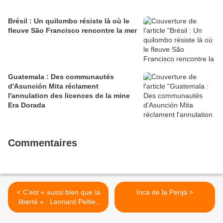
Brésil : Un quilombo résiste là où le
fleuve São Francisco rencontre la mer
Guatemala : Des communautés
d'Asunción Mita réclament
l'annulation des licences de la mine
Era Dorada
Commentaires
< C’est « aussi bien que la
Inca de la Perijá >
liberté » : Leonard Peltier
salue la clémence de Joe
Biden