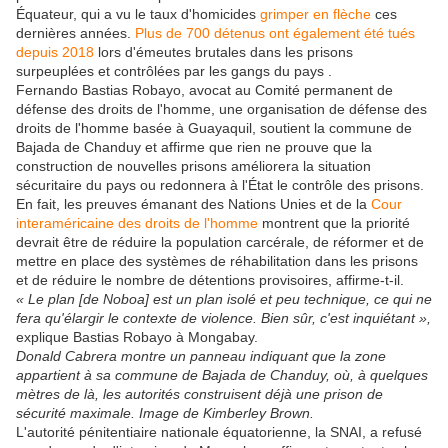
Équateur, qui a vu le taux d'homicides
grimper en flèche
ces
dernières années.
Plus de 700 détenus ont également été tués
depuis 2018
lors d'émeutes brutales dans les prisons
surpeuplées et contrôlées par les gangs du pays .
Fernando Bastias Robayo, avocat au Comité permanent de
défense des droits de l'homme, une organisation de défense des
droits de l'homme basée à Guayaquil, soutient la commune de
Bajada de Chanduy et affirme que rien ne prouve que la
construction de nouvelles prisons améliorera la situation
sécuritaire du pays ou redonnera à l'État le contrôle des prisons.
En fait, les preuves émanant des Nations Unies et de la
Cour
interaméricaine des droits de l'homme
montrent que la priorité
devrait être de réduire la population carcérale, de réformer et de
mettre en place des systèmes de réhabilitation dans les prisons
et de réduire le nombre de détentions provisoires, affirme-t-il.
« Le plan [de Noboa] est un plan isolé et peu technique, ce qui ne
fera qu'élargir le contexte de violence. Bien sûr, c'est inquiétant »,
explique Bastias Robayo à Mongabay.
Donald Cabrera montre un panneau indiquant que la zone
appartient à sa commune de Bajada de Chanduy, où, à quelques
mètres de là, les autorités construisent déjà une prison de
sécurité maximale. Image de Kimberley Brown.
L'autorité pénitentiaire nationale équatorienne, la SNAI, a refusé