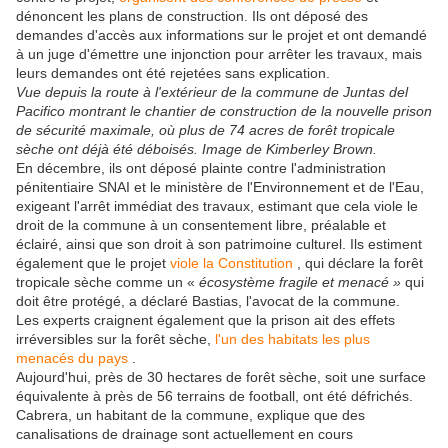
dénoncent les plans de construction. Ils ont déposé des
demandes d'accès aux informations sur le projet et ont demandé
à un juge d'émettre une injonction pour arrêter les travaux, mais
leurs demandes ont été rejetées sans explication.
Vue depuis la route à l'extérieur de la commune de Juntas del
Pacifico montrant le chantier de construction de la nouvelle prison
de sécurité maximale, où plus de 74 acres de forêt tropicale
sèche ont déjà été déboisés. Image de Kimberley Brown.
En décembre, ils ont déposé plainte contre l'administration
pénitentiaire SNAI et le ministère de l'Environnement et de l'Eau,
exigeant l'arrêt immédiat des travaux, estimant que cela viole le
droit de la commune à un consentement libre, préalable et
éclairé, ainsi que son droit à son patrimoine culturel. Ils estiment
également que le projet
viole la Constitution
, qui déclare la forêt
tropicale sèche comme un «
écosystème fragile et menacé »
qui
doit être protégé, a déclaré Bastias, l'avocat de la commune.
Les experts craignent également que la prison ait des effets
irréversibles sur la forêt sèche,
l'un des habitats les plus
menacés du pays
.
Aujourd'hui, près de 30 hectares de forêt sèche, soit une surface
équivalente à près de 56 terrains de football, ont été défrichés.
Cabrera, un habitant de la commune, explique que des
canalisations de drainage sont actuellement en cours