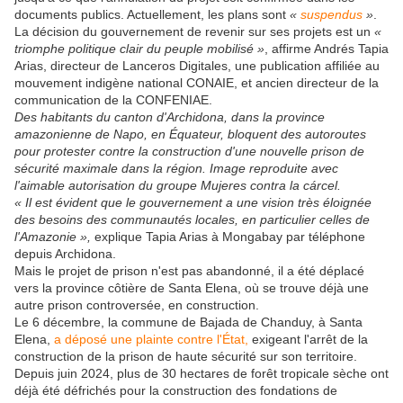
documents publics. Actuellement, les plans sont
«
suspendus
»
.
La décision du gouvernement de revenir sur ses projets est un
«
triomphe politique clair du peuple mobilisé »
, affirme Andrés Tapia
Arias, directeur de Lanceros Digitales, une publication affiliée au
mouvement indigène national CONAIE, et ancien directeur de la
communication de la CONFENIAE.
Des habitants du canton d'Archidona, dans la province
amazonienne de Napo, en Équateur, bloquent des autoroutes
pour protester contre la construction d'une nouvelle prison de
sécurité maximale dans la région. Image reproduite avec
l'aimable autorisation du groupe Mujeres contra la cárcel.
« Il est évident que le gouvernement a une vision très éloignée
des besoins des communautés locales, en particulier celles de
l'Amazonie »,
explique Tapia Arias à Mongabay par téléphone
depuis Archidona.
Mais le projet de prison n'est pas abandonné, il a été déplacé
vers la province côtière de Santa Elena, où se trouve déjà une
autre prison controversée, en construction.
Le 6 décembre, la commune de Bajada de Chanduy, à Santa
Elena,
a déposé une plainte contre l'État,
exigeant l'arrêt de la
construction de la prison de haute sécurité sur son territoire.
Depuis juin 2024, plus de 30 hectares de forêt tropicale sèche ont
déjà été défrichés pour la construction des fondations de