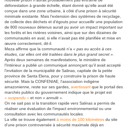
nouvelle prison n'aurait probablement pas entraîné de
déforestation à grande échelle, étant donné qu'elle avait été
conçue dans une zone urbaine, à côté d'une prison à sécurité
minimale existante. Mais l'extension des systèmes de recyclage,
de collecte des déchets et d'égouts pour accueillir une population
de 800 nouveaux détenus aurait pu avoir un impact important sur
les forêts et les rivières voisines, ainsi que sur des dizaines de
communautés en aval, si elle n'avait pas été planifiée et mise en
œuvre correctement, dit-il.
Meza affirme que la communauté n’a
« pas eu accès à ces
études, car elles ont été traitées dans le plus grand secret ».
Après deux semaines de manifestations, le ministère de
l'Intérieur a publié un communiqué annonçant qu'il avait accepté
l'invitation de la municipalité de Salinas, capitale de la petite
province de Santa Elena, pour y construire la prison de haute
sécurité. Mais la CONFENIAE, l'association indigène
amazonienne, reste sur ses gardes,
avertissant
que le portail des
marchés publics du gouvernement indique que le projet est
« suspendu »
et non «
annulé ».
On ne sait pas si la transition rapide vers Salinas a permis de
réaliser une évaluation de l'impact environnemental ou une
consultation avec les communautés locales.
La ville se trouve également
à moins de 100 kilomètres
du site
d'une prison controversée à sécurité maximale déjà en