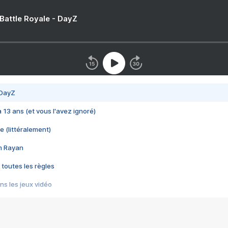
 Battle Royale - DayZ
 DayZ
 a 13 ans (et vous l'avez ignoré)
e (littéralement)
im Rayan
 toutes les règles
s les jeux vidéo
us choquant de Rockstar ? - Le scandale BULLY
e plus moche de Steam