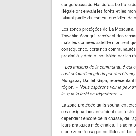
dangereuses du Honduras. Le trafic de d
illégale ont envahi les forêts et les mo
faisant partie du combat quotidien d
Les zones protégées de La Mosquitia,
Tawahka Asangni, reçoivent des ressou
mais les données satellite montrent qu
conséquence, certaines communautés i
proximité, gérée et contrôlée par les ré
« Les anciens de la communauté qui 
sont aujourd’hui gênés par des étranger
Mongabay Daniel Kiapa, représentant 
région
. « Nous espérons voir la paix s
le, que la forêt se régénérera. »
La zone protégée qu'ils souhaitent crée
ces désignations créeraient des restr
dépendent encore de la chasse, de l'agr
leurs pratiques médicinales. Il s'agira
d'une zone à usages multiples où les c