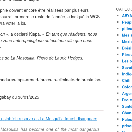
CATÉG
hie doivent encore être réalisées par plusieurs
ABYA
urrait prendre le reste de l'année, a indiqué la WCS.
Peupl
a voter la loi.
pille
cri »
, a déclaré Kiapa.
« En tant que résidents, nous
Mes 
ée zone anthropologique autochtone afin que nous
Mexi
»
Brési
Péro
s de La Mosquitia. Photo de Laurie Hedges.
Les o
Savoi
indig
nduras-taps-armed-forces-to-eliminate-deforestation-
Chili
Colo
Argen
ngabay du 30/01/2025
Droit
Sant
Chan
In Honduras, 
Pales
priso
a Mosquitia has become one of the most dangerous