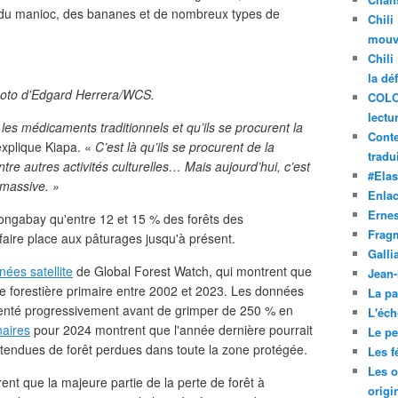
s, du manioc, des bananes et de nombreux types de
Chili
mouve
Chili
la dé
hoto d'Edgard Herrera/WCS.
COLO
lectu
 les médicaments traditionnels et qu’ils se procurent la
Conte
explique Kiapa. «
C’est là qu’ils se procurent de la
tradui
tre autres activités culturelles… Mais aujourd’hui, c’est
#Ela
 massive. »
Enla
Ernes
ongabay qu'entre 12 et 15 % des forêts des
Frag
aire place aux pâturages jusqu'à présent.
Galli
nées satellite
de Global Forest Watch, qui montrent que
Jean
 forestière primaire entre 2002 et 2023. Les données
La pa
menté progressivement avant de grimper de 250 % en
L'éch
naires
pour 2024 montrent que l'année dernière pourrait
Le pet
étendues de forêt perdues dans toute la zone protégée.
Les f
Les o
ent que la majeure partie de la perte de forêt à
origi