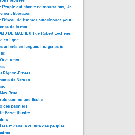
 : Peuple qui chante ne mourra pas, Un
ment libérateur
 : Réseau de femmes autochtones pour
fense de la mer
MB DE MALHEUR de Robert Lechêne,
re en ligne
s animés en langues indigènes (et
ts)
sQueLutam!
ces
t Pignon-Ernest
ments de Neruda
ano
-Max Brua
role comme une flèche
o des palmiers
it Ferrat illustré
élins
iseaux dans la culture des peuples
naires