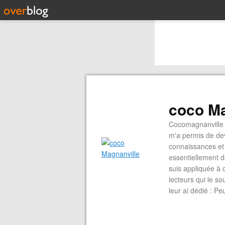
coco Ma
Cocomagnanville 
m'a permis de dev
connaissances et 
essentiellement d
suis appliquée à 
lecteurs qui le s
leur ai dédié : P