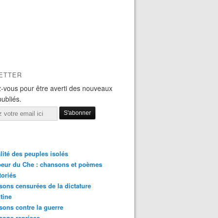
ETTER
-vous pour être averti des nouveaux
publiés.
lité des peuples isolés
eur du Che : chansons et poèmes
toriés
ons censurées de la dictature
tine
ons contre la guerre
sons reprises