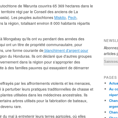
autochtone de Warunta couvrira 65 369 hectares dans le
erritoire régi par le Conseil des anciens de La
nasta). Les peuples autochtones
Miskito
,
Pech
,
 la région, totalisant environ 8 000 habitants répartis
é à Mongabay qu'ils ont vu pendant des années des
NEWSL
 qui ont un titre de propriété communautaire, pour
Abonnez
nchs, une forme courante de
blanchiment d'argent pour
articles 
gion du Honduras. Ils ont déclaré que d'autres groupes
Email
ouvernement dans la région pour s'approprier des
uite à des familles pauvres qui essayaient de démarrer
PAGES
t effrayés par les affrontements violents et les menaces,
Actua
 à perturber leurs pratiques traditionnelles de chasse et
Au co
 plantes utilisées dans les médecines ancestrales. Ils
réper
rtains arbres utilisés pour la fabrication de bateaux,
Chans
t devenu rare.
argen
Chans
du mal à entretenir leurs terres agricoles, où elles
Chan