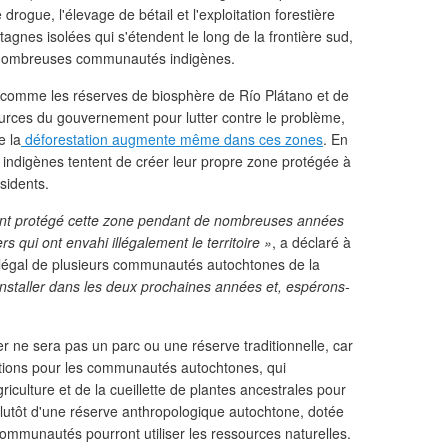
rogue, l'élevage de bétail et l'exploitation forestière
ntagnes isolées qui s'étendent le long de la frontière sud,
e nombreuses communautés indigènes.
 comme les réserves de biosphère de Río Plátano et de
rces du gouvernement pour lutter contre le problème,
e la
déforestation augmente même dans ces zones
. En
ndigènes tentent de créer leur propre zone protégée à
sidents.
ont protégé cette zone pendant de nombreuses années
s qui ont envahi illégalement le territoire »
, a déclaré à
légal de plusieurs communautés autochtones de la
’installer dans les deux prochaines années et, espérons-
r ne sera pas un parc ou une réserve traditionnelle, car
ictions pour les communautés autochtones, qui
iculture et de la cueillette de plantes ancestrales pour
 plutôt d'une réserve anthropologique autochtone, dotée
ommunautés pourront utiliser les ressources naturelles.