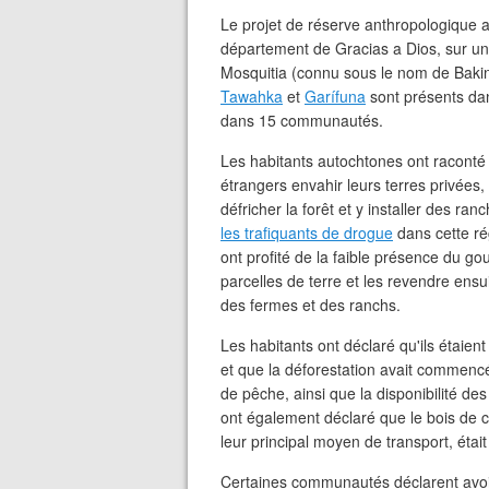
Le projet de réserve anthropologique 
département de Gracias a Dios, sur un t
Mosquitia (connu sous le nom de Baki
Tawahka
et
Garífuna
sont présents dans
dans 15 communautés.
Les habitants autochtones ont racont
étrangers envahir leurs terres privées,
défricher la forêt et y installer des ra
les trafiquants de drogue
dans cette ré
ont profité de la faible présence du g
parcelles de terre et les revendre ens
des fermes et des ranchs.
Les habitants ont déclaré qu'ils étaien
et que la déforestation avait commencé
de pêche, ainsi que la disponibilité des
ont également déclaré que le bois de ce
leur principal moyen de transport, étai
Certaines communautés déclarent avoir 