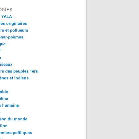
ORIES
 YALA
es originaires
urs et pollueurs
anar-poèmes
que
l
u
iseaux
rs des peuples 1ers
ènes et indiens
mbie
tine
s humains
é
son du monde
communities race to establish reserve as La Mosquitia forest
tine
nniers politiques