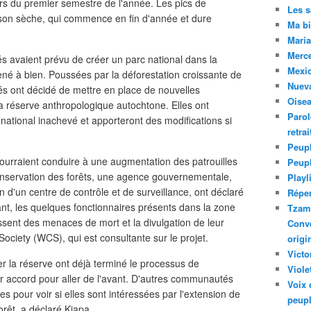
rs du premier semestre de l'année. Les pics de
Les 
aison sèche, qui commence en fin d'année et dure
Ma bi
Maria
Merc
s avaient prévu de créer un parc national dans la
Mexiq
mené à bien. Poussées par la déforestation croissante de
Nuev
s ont décidé de mettre en place de nouvelles
Oise
a réserve anthropologique autochtone. Elles ont
Parol
 national inachevé et apporteront des modifications si
retra
Peupl
ourraient conduire à une augmentation des patrouilles
Peup
conservation des forêts, une agence gouvernementale,
Playl
 d'un centre de contrôle et de surveillance, ont déclaré
Réper
tant, les quelques fonctionnaires présents dans la zone
Tzam.
bissent des menaces de mort et la divulgation de leur
Conve
 Society (WCS), qui est consultante sur le projet.
origi
Victo
r la réserve ont déjà terminé le processus de
Viole
ur accord pour aller de l'avant. D'autres communautés
Voix 
es pour voir si elles sont intéressées par l'extension de
peupl
orêt, a déclaré Kiapa.