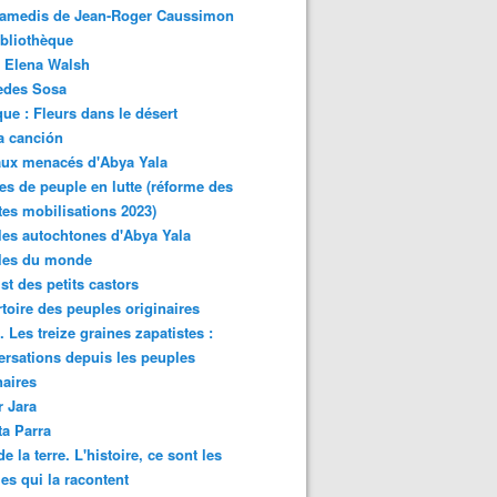
samedis de Jean-Roger Caussimon
bliothèque
 Elena Walsh
edes Sosa
ue : Fleurs dans le désert
a canción
aux menacés d'Abya Yala
es de peuple en lutte (réforme des
ites mobilisations 2023)
es autochtones d'Abya Yala
les du monde
ist des petits castors
toire des peuples originaires
 Les treize graines zapatistes :
rsations depuis les peuples
naires
r Jara
ta Parra
de la terre. L'histoire, ce sont les
es qui la racontent