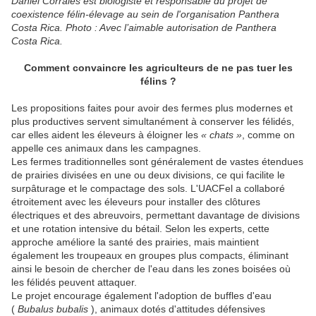
Daniel Corrales est biologiste et responsable du projet de
coexistence félin-élevage au sein de l'organisation Panthera
Costa Rica. Photo : Avec l’aimable autorisation de Panthera
Costa Rica.
Comment convaincre les agriculteurs de ne pas tuer les
félins ?
Les propositions faites pour avoir des fermes plus modernes et
plus productives servent simultanément à conserver les félidés,
car elles aident les éleveurs à éloigner les
« chats »
, comme on
appelle ces animaux dans les campagnes.
Les fermes traditionnelles sont généralement de vastes étendues
de prairies divisées en une ou deux divisions, ce qui facilite le
surpâturage et le compactage des sols. L'UACFel a collaboré
étroitement avec les éleveurs pour installer des clôtures
électriques et des abreuvoirs, permettant davantage de divisions
et une rotation intensive du bétail. Selon les experts, cette
approche améliore la santé des prairies, mais maintient
également les troupeaux en groupes plus compacts, éliminant
ainsi le besoin de chercher de l'eau dans les zones boisées où
les félidés peuvent attaquer.
Le projet encourage également l'adoption de buffles d'eau
(
Bubalus bubalis
), animaux dotés d'attitudes défensives