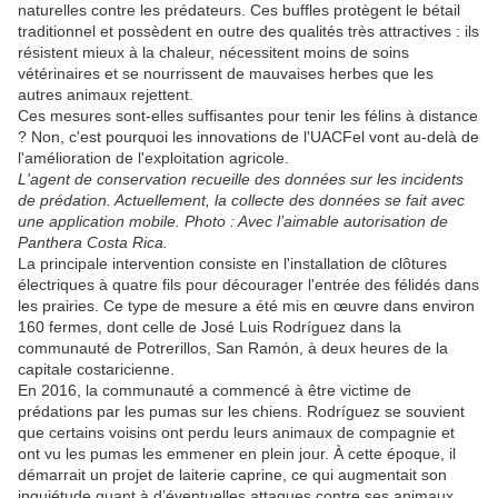
naturelles contre les prédateurs. Ces buffles protègent le bétail
traditionnel et possèdent en outre des qualités très attractives : ils
résistent mieux à la chaleur, nécessitent moins de soins
vétérinaires et se nourrissent de mauvaises herbes que les
autres animaux rejettent.
Ces mesures sont-elles suffisantes pour tenir les félins à distance
? Non, c'est pourquoi les innovations de l'UACFel vont au-delà de
l'amélioration de l'exploitation agricole.
L'agent de conservation recueille des données sur les incidents
de prédation. Actuellement, la collecte des données se fait avec
une application mobile. Photo : Avec l’aimable autorisation de
Panthera Costa Rica.
La principale intervention consiste en l'installation de clôtures
électriques à quatre fils pour décourager l'entrée des félidés dans
les prairies. Ce type de mesure a été mis en œuvre dans environ
160 fermes, dont celle de José Luis Rodríguez dans la
communauté de Potrerillos, San Ramón, à deux heures de la
capitale costaricienne.
En 2016, la communauté a commencé à être victime de
prédations par les pumas sur les chiens. Rodríguez se souvient
que certains voisins ont perdu leurs animaux de compagnie et
ont vu les pumas les emmener en plein jour. À cette époque, il
démarrait un projet de laiterie caprine, ce qui augmentait son
inquiétude quant à d’éventuelles attaques contre ses animaux.