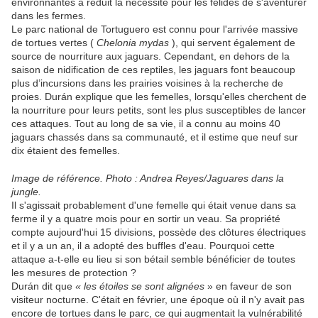
environnantes a réduit la nécessité pour les félidés de s'aventurer
dans les fermes.
Le parc national de Tortuguero est connu pour l'arrivée massive
de tortues vertes (
Chelonia mydas
), qui servent également de
source de nourriture aux jaguars. Cependant, en dehors de la
saison de nidification de ces reptiles, les jaguars font beaucoup
plus d’incursions dans les prairies voisines à la recherche de
proies. Durán explique que les femelles, lorsqu'elles cherchent de
la nourriture pour leurs petits, sont les plus susceptibles de lancer
ces attaques. Tout au long de sa vie, il a connu au moins 40
jaguars chassés dans sa communauté, et il estime que neuf sur
dix étaient des femelles.
Image de référence. Photo : Andrea Reyes/Jaguares dans la
jungle.
Il s'agissait probablement d'une femelle qui était venue dans sa
ferme il y a quatre mois pour en sortir un veau. Sa propriété
compte aujourd'hui 15 divisions, possède des clôtures électriques
et il y a un an, il a adopté des buffles d'eau. Pourquoi cette
attaque a-t-elle eu lieu si son bétail semble bénéficier de toutes
les mesures de protection ?
Durán dit que
« les étoiles se sont alignées
» en faveur de son
visiteur nocturne. C'était en février, une époque où il n'y avait pas
encore de tortues dans le parc, ce qui augmentait la vulnérabilité