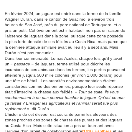
En février 2024, un jaguar est entré dans la ferme de la famille
Wagner Durán, dans le canton de Guácimo, à environ trois
heures de San José, près du parc national de Tortuguero, et a
pris un petit. Cet événement est inhabituel, non pas en raison de
l'absence de jaguars dans la zone, puisque cette zone possède
la plus forte densité de ces félidés au Costa Rica, mais parce que
la dernière attaque similaire avait eu lieu il y a sept ans. Mais
Durán n’est pas rancunier.
Dans leur communauté, Lomas Azules, chaque fois qu'il y avait
un
« passage »
de jaguars, terme utilisé pour décrire les
incursions de ces animaux dans les fermes, les pertes pouvaient
atteindre jusqu'à 500 mille colones (environ 1.000 dollars) pour
une tête de bétail. Les autorités environnementales étaient
considérées comme des ennemies, puisque leur seule réponse
était d'interdire la chasse aux félidés.
« Tout de suite, ils vous
condamnaient à ne pas pouvoir toucher le jaguar. Qu'est-ce que
ça faisait ? Enrager les agriculteurs et l'animal serait tué plus
rapidement
», dit Durán.
L’histoire de cet éleveur est courante parmi les éleveurs des
zones proches des zones de chasse des pumas et des jaguars
au Costa Rica. Mais cette situation a pris un tournant avec
l'arrivée d'un projet de collaboration entre
l'ONG Panthera
et les