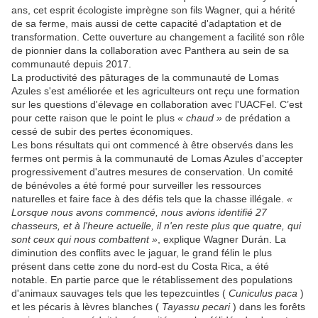
ans, cet esprit écologiste imprègne son fils Wagner, qui a hérité
de sa ferme, mais aussi de cette capacité d'adaptation et de
transformation. Cette ouverture au changement a facilité son rôle
de pionnier dans la collaboration avec Panthera au sein de sa
communauté depuis 2017.
La productivité des pâturages de la communauté de Lomas
Azules s'est améliorée et les agriculteurs ont reçu une formation
sur les questions d'élevage en collaboration avec l'UACFel. C’est
pour cette raison que le point le plus
« chaud »
de prédation a
cessé de subir des pertes économiques.
Les bons résultats qui ont commencé à être observés dans les
fermes ont permis à la communauté de Lomas Azules d'accepter
progressivement d'autres mesures de conservation. Un comité
de bénévoles a été formé pour surveiller les ressources
naturelles et faire face à des défis tels que la chasse illégale.
«
Lorsque nous avons commencé, nous avions identifié 27
chasseurs, et à l'heure actuelle, il n'en reste plus que quatre, qui
sont ceux qui nous combattent »
, explique Wagner Durán. La
diminution des conflits avec le jaguar, le grand félin le plus
présent dans cette zone du nord-est du Costa Rica, a été
notable. En partie parce que le rétablissement des populations
d'animaux sauvages tels que les tepezcuintles (
Cuniculus paca
)
et les pécaris à lèvres blanches (
Tayassu pecari
) dans les forêts