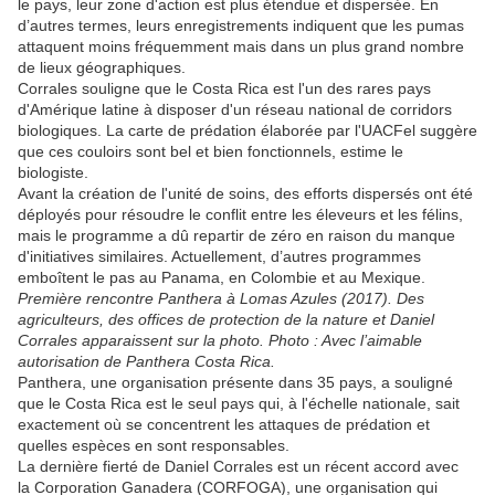
le pays, leur zone d'action est plus étendue et dispersée. En
d’autres termes, leurs enregistrements indiquent que les pumas
attaquent moins fréquemment mais dans un plus grand nombre
de lieux géographiques.
Corrales souligne que le Costa Rica est l'un des rares pays
d'Amérique latine à disposer d'un réseau national de corridors
biologiques. La carte de prédation élaborée par l'UACFel suggère
que ces couloirs sont bel et bien fonctionnels, estime le
biologiste.
Avant la création de l'unité de soins, des efforts dispersés ont été
déployés pour résoudre le conflit entre les éleveurs et les félins,
mais le programme a dû repartir de zéro en raison du manque
d'initiatives similaires. Actuellement, d’autres programmes
emboîtent le pas au Panama, en Colombie et au Mexique.
Première rencontre Panthera à Lomas Azules (2017). Des
agriculteurs, des offices de protection de la nature et Daniel
Corrales apparaissent sur la photo. Photo : Avec l’aimable
autorisation de Panthera Costa Rica.
Panthera, une organisation présente dans 35 pays, a souligné
que le Costa Rica est le seul pays qui, à l'échelle nationale, sait
exactement où se concentrent les attaques de prédation et
quelles espèces en sont responsables.
La dernière fierté de Daniel Corrales est un récent accord avec
la Corporation Ganadera (CORFOGA), une organisation qui