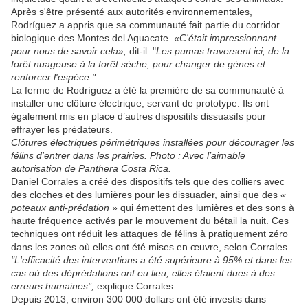
Après s'être présenté aux autorités environnementales,
Rodríguez a appris que sa communauté fait partie du corridor
biologique des Montes del Aguacate.
«C'était impressionnant
pour nous de savoir cela»,
dit-il. "
Les pumas traversent ici, de la
forêt nuageuse à la forêt sèche, pour changer de gènes et
renforcer l'espèce."
La ferme de Rodríguez a été la première de sa communauté à
installer une clôture électrique, servant de prototype. Ils ont
également mis en place d’autres dispositifs dissuasifs pour
effrayer les prédateurs.
Clôtures électriques périmétriques installées pour décourager les
félins d'entrer dans les prairies. Photo : Avec l’aimable
autorisation de Panthera Costa Rica.
Daniel Corrales a créé des dispositifs tels que des colliers avec
des cloches et des lumières pour les dissuader, ainsi que des
«
poteaux anti-prédation »
qui émettent des lumières et des sons à
haute fréquence activés par le mouvement du bétail la nuit. Ces
techniques ont réduit les attaques de félins à pratiquement zéro
dans les zones où elles ont été mises en œuvre, selon Corrales.
"L'efficacité des interventions a été supérieure à 95% et dans les
cas où des déprédations ont eu lieu, elles étaient dues à des
erreurs humaines",
explique Corrales.
Depuis 2013, environ 300 000 dollars ont été investis dans