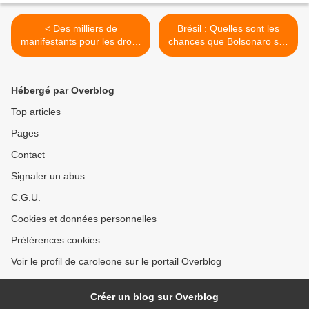
< Des milliers de
Brésil : Quelles sont les
manifestants pour les droits
chances que Bolsonaro soit
des Maoris en Nouvelle-
arrêté après avoir été
Zélande
inculpé par la Police
Fédérale >
Hébergé par Overblog
Top articles
Pages
Contact
Signaler un abus
C.G.U.
Cookies et données personnelles
Préférences cookies
Voir le profil de caroleone sur le portail Overblog
Créer un blog sur Overblog