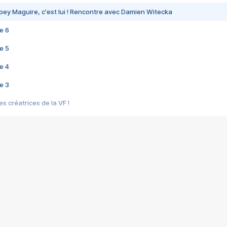
bey Maguire, c'est lui ! Rencontre avec Damien Witecka
e 6
e 5
e 4
e 3
s créatrices de la VF !
e 2
e 1
e Mektoub My Love arrive enfin ! Rencontre avec Shaïn Boumedine et Sal
i : après Toni en famille
elle réalise le bouleversant Dites lui que je l'aime
ais ! Rencontre autour de Vie privée de Rebecca Zlotowski