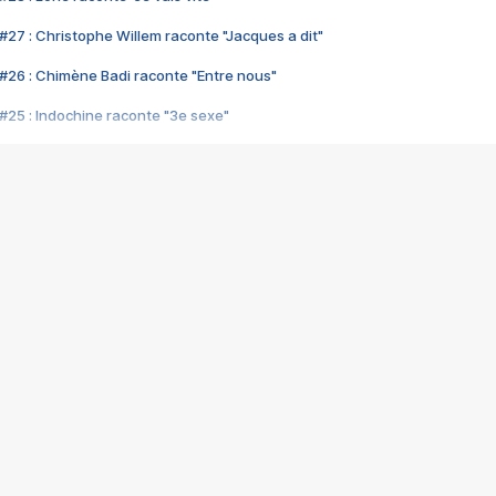
#27 : Christophe Willem raconte "Jacques a dit"
#26 : Chimène Badi raconte "Entre nous"
#25 : Indochine raconte "3e sexe"
#24 : Zaho raconte "C'est chelou"
#23 : Patrick Bruel raconte "Au café des délices"
#22 : Kyo raconte "Le chemin"
#21 : Nolwenn Leroy raconte "Cassé"
#20 : Patrick Hernandez raconte "Born to be alive"
#19 : Lorie raconte "Près de moi"
#18 : Michael Jones raconte "A nos actes manqués" (avec Jean-Jacque
#17 : Khaled raconte "Aïcha"
#16 : Corneille raconte "Parce qu'on vient de loin"