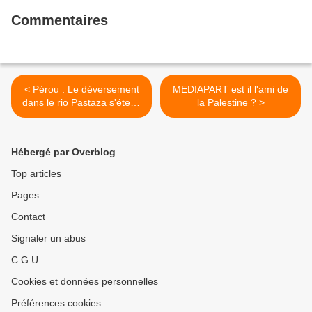
Commentaires
< Pérou : Le déversement
MEDIAPART est il l'ami de
dans le rio Pastaza s'étend
la Palestine ? >
sur 75 km
Hébergé par Overblog
Top articles
Pages
Contact
Signaler un abus
C.G.U.
Cookies et données personnelles
Préférences cookies