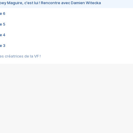
bey Maguire, c'est lui ! Rencontre avec Damien Witecka
e 6
e 5
e 4
e 3
s créatrices de la VF !
e 2
e 1
e Mektoub My Love arrive enfin ! Rencontre avec Shaïn Boumedine et Sal
i : après Toni en famille
elle réalise le bouleversant Dites lui que je l'aime
ais ! Rencontre autour de Vie privée de Rebecca Zlotowski
 de Marguerite, Grave... Rencontre avec Ella Rumpf