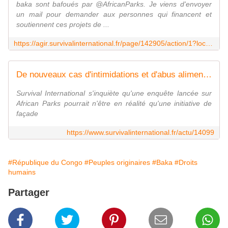
baka sont bafoués par @AfricanParks. Je viens d'envoyer
un mail pour demander aux personnes qui financent et
soutiennent ces projets de ...
https://agir.survivalinternational.fr/page/142905/action/1?locale=fr-FR
De nouveaux cas d'intimidations et d'abus alimentent les craintes que l'enquête sur l'ONG liée au Prince Harry ne soit qu'un écran de fumée
Survival International s'inquiète qu'une enquête lancée sur
African Parks pourrait n'être en réalité qu'une initiative de
façade
https://www.survivalinternational.fr/actu/14099
#République du Congo
#Peuples originaires
#Baka
#Droits
humains
Partager