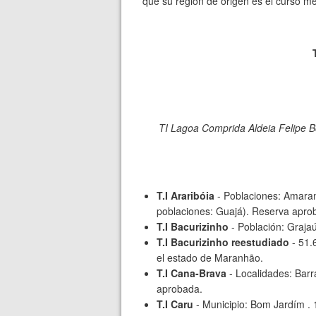
que su región de origen es el curso me
TI Lagoa Comprida Aldeia Felipe B
T.I Araribóia
- Poblaciones: Amaran
poblaciones: Guajá). Reserva apro
T.I Bacurizinho
- Población: Graja
T.I Bacurizinho reestudiado
- 51.
el estado de Maranhão.
T.I Cana-Brava
- Localidades: Barr
aprobada.
T.I Caru
- Municipio: Bom Jardím . 1