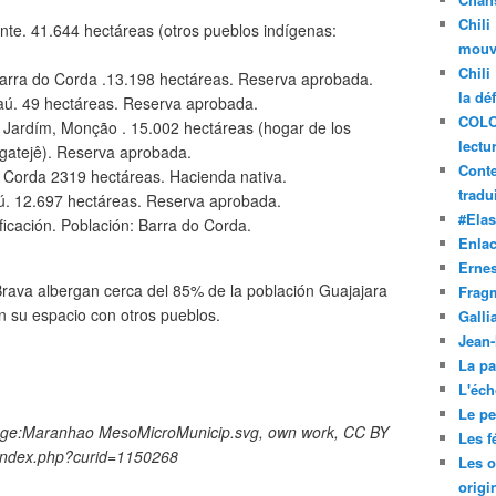
Chili
nte. 41.644 hectáreas (otros pueblos indígenas:
mouve
Chili
Barra do Corda .13.198 hectáreas. Reserva aprobada.
la dé
aú. 49 hectáreas. Reserva aprobada.
COLO
 Jardím, Monção . 15.002 hectáreas (hogar de los
lectu
egatejê). Reserva aprobada.
Conte
o Corda 2319 hectáreas. Hacienda nativa.
tradui
aú. 12.697 hectáreas. Reserva aprobada.
#Ela
ficación. Población: Barra do Corda.
Enla
Ernes
 Brava albergan cerca del 85% de la población Guajajara
Frag
 su espacio con otros pueblos.
Galli
Jean
La pa
L'éch
Le pet
age:Maranhao MesoMicroMunicip.svg, own work, CC BY
Les f
/index.php?curid=1150268
Les o
origi