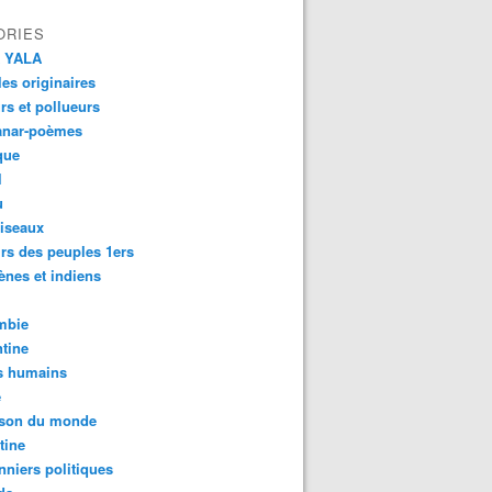
ORIES
 YALA
es originaires
urs et pollueurs
anar-poèmes
que
l
u
iseaux
rs des peuples 1ers
ènes et indiens
mbie
tine
s humains
é
son du monde
tine
nniers politiques