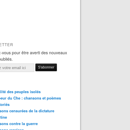
ETTER
-vous pour être averti des nouveaux
publiés.
lité des peuples isolés
eur du Che : chansons et poèmes
toriés
ons censurées de la dictature
tine
ons contre la guerre
sons reprises