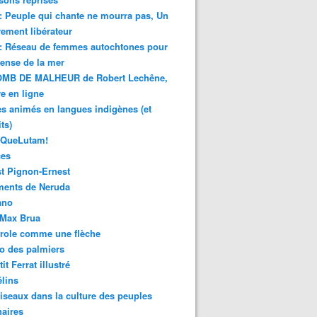
 : Peuple qui chante ne mourra pas, Un
ment libérateur
 : Réseau de femmes autochtones pour
fense de la mer
MB DE MALHEUR de Robert Lechêne,
re en ligne
s animés en langues indigènes (et
ts)
sQueLutam!
ces
t Pignon-Ernest
ments de Neruda
ano
-Max Brua
role comme une flèche
o des palmiers
it Ferrat illustré
élins
iseaux dans la culture des peuples
naires