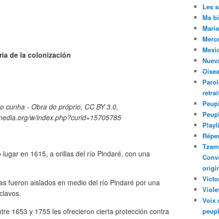
Les 
Ma bi
Maria
Merc
Mexiq
ria de la colonización
Nuev
Oise
Parol
retra
Peupl
o cunha - Obra do próprio, CC BY 3.0,
Peup
media.org/w/index.php?curid=15705785
Playl
Réper
Tzam.
 lugar en 1615, a orillas del río Pindaré, con una
Conve
origi
Victo
ras fueron aislados en medio del río Pindaré por una
Viole
clavos.
Voix 
tre 1653 y 1755 les ofrecieron cierta protección contra
peupl