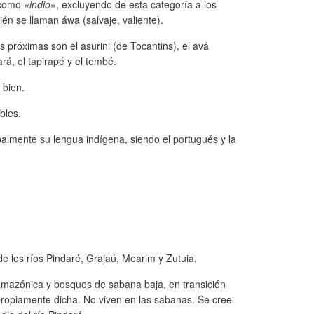
 como
«indio
», excluyendo de esta categoría a los
én se llaman áwa (salvaje, valiente).
s próximas son el asurini (de Tocantins), el avá
rá, el tapirapé y el tembé.
 bien.
bles.
palmente su lengua indígena, siendo el portugués y la
e los ríos Pindaré, Grajaú, Mearim y Zutuia.
a amazónica y bosques de sabana baja, en transición
propiamente dicha. No viven en las sabanas. Se cree