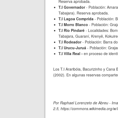
Reserva aprobada.
T.I Governador
- Población: Amara
Tabajara). Reserva aprobada.
T.I Lagoa Comprida
- Población: 
T.I Morro Blanco
- Población: Graj
T.I Rio Pindaré
- Localidades: Bom
Tabajara, Guaraní, Krenyê, Kokuir
T.I Rodeador
- Población: Barra d
T.I Urucu-Juruá
- Población: Graj
T.I Villa Real -
en proceso de identi
Los T.I Araribóia, Bacurizinho y Cana
(2002). En algunas reservas comparten
Por Raphael Lorenzeto de Abreu - Im
2.5, https://commons.wikimedia.org/w