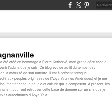
gnanville
a été créé en hommage à Pierre Kerhervé, mon grand-père coco qui
enir l'adulte que je suis. Ce blog évolue au fil du temps, des
de la maturité de son auteure. Il est à présent presque
édié aux peuples originaires de l’Abya Yala (les Amériques) et je me
documenter chaque peuple et culture qui la composent. A présent, les
ouhaitent pourront retrouver cette base de donnée sur un site que je
euples autochtones d'Abya Yala.