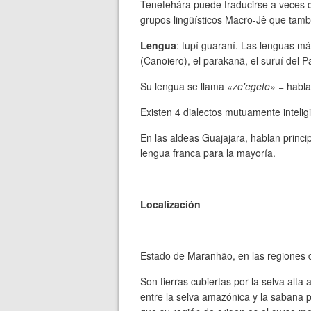
Tenetehára puede traducirse a veces
grupos lingüísticos Macro-Jê que tambi
Lengua
: tupí guaraní. Las lenguas má
(Canoiero), el parakanã, el suruí del Pa
Su lengua se llama
«ze'egete»
= habla
Existen 4 dialectos mutuamente inteligi
En las aldeas Guajajara, hablan princi
lengua franca para la mayoría.
Localización
Estado de Maranhão, en las regiones d
Son tierras cubiertas por la selva alt
entre la selva amazónica y la sabana 