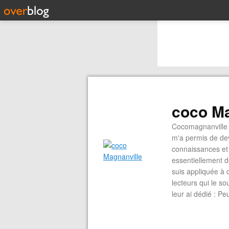
coco Ma
Cocomagnanville 
m'a permis de dev
connaissances et 
essentiellement d
suis appliquée à 
lecteurs qui le s
leur ai dédié : P