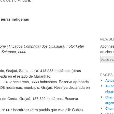
dio del río Pindaré.
Tierras indígenas
NEWSL
one (TI Lagoa Comprida) dos Guajajara. Foto: Peter
Abonnez
Schröder, 2000
articles 
Email
te, Grajaú, Santa Luzia. 413.288 hectáreas (otras
PAGES
bada en el estado de Maranhão.
Actua
ú . 8432 hectáreas, 3663 habitantes. Reserva aprobada.
Au co
608 hectáreas, municipio: Grajaú. Reserva declarada en
réper
Chans
a do Corda, Grajaú. 137.329 hectáreas. Reserva
argen
Chans
72.667 hectáreas (otro pueblo que vive allí: Guajá).
Chan