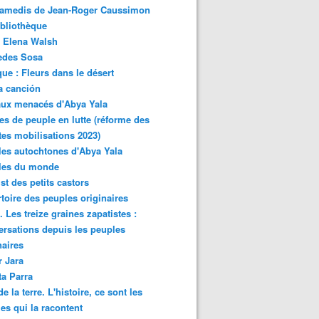
samedis de Jean-Roger Caussimon
bliothèque
 Elena Walsh
edes Sosa
ue : Fleurs dans le désert
a canción
aux menacés d'Abya Yala
es de peuple en lutte (réforme des
ites mobilisations 2023)
es autochtones d'Abya Yala
les du monde
ist des petits castors
toire des peuples originaires
 Les treize graines zapatistes :
rsations depuis les peuples
naires
r Jara
ta Parra
de la terre. L'histoire, ce sont les
es qui la racontent