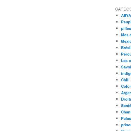
CATÉG
ABYA
Peupl
pille
Mes 
Mexi
Brési
Péro
Les o
Savoi
indig
Chili
Colo
Argen
Droit
Sant
Chan
Pales
priso