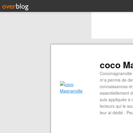
coco Ma
Cocomagnanville 
m'a permis de dev
connaissances et 
essentiellement d
suis appliquée à 
lecteurs qui le s
leur ai dédié : P