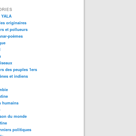
ORIES
 YALA
es originaires
urs et pollueurs
anar-poèmes
que
l
u
iseaux
rs des peuples 1ers
ènes et indiens
mbie
tine
s humains
é
son du monde
tine
nniers politiques