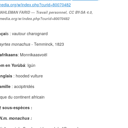
AHLEMAN FARID — Travail personnel, CC BY-SA 4.0,
imedia.org/w/index.php?curid=80070482
nçai
s : vautour charognard
syrtes monachus
- Temminck, 1823
afrikaans
: Monnikaasvoël
m en Yorùbá
: Igún
nglais
: hooded vulture
amille
: accipitridés
ue du continent africain
2 sous-espèces :
N.m. monachus :