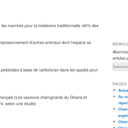
r les marchés pour la médecine traditionnelle (40% des
mpoisonnement d'autres animaux dont l'espèce se
NEWSL
Abonnez
articles 
Email
esticides à base de carbofuran dans les appâts pour
PAGES
Actua
Au co
rançais (Les vautours charognards du Ghana et
réper
re, selon une étude)
Chans
argen
Chans
Chan