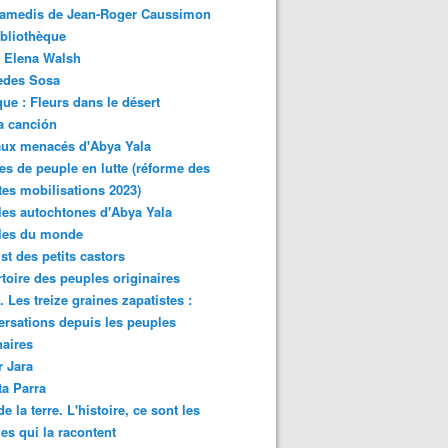
samedis de Jean-Roger Caussimon
bliothèque
 Elena Walsh
edes Sosa
ue : Fleurs dans le désert
a canción
aux menacés d'Abya Yala
es de peuple en lutte (réforme des
ites mobilisations 2023)
es autochtones d'Abya Yala
les du monde
ist des petits castors
toire des peuples originaires
 Les treize graines zapatistes :
rsations depuis les peuples
naires
r Jara
ta Parra
de la terre. L'histoire, ce sont les
es qui la racontent