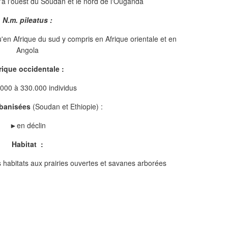
'à l'ouest du Soudan et le nord de l'Ouganda
N.m. pileatus :
'en Afrique du sud y compris en Afrique orientale et en
Angola
rique occidentale :
00 à 330.000 individus
banisées
(Soudan et Ethiopie) :
►en déclin
Habitat :
es habitats aux prairies ouvertes et savanes arborées