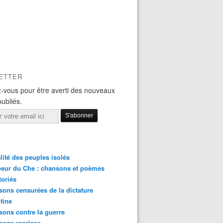
ETTER
-vous pour être averti des nouveaux
publiés.
lité des peuples isolés
eur du Che : chansons et poèmes
toriés
ons censurées de la dictature
tine
ons contre la guerre
sons reprises