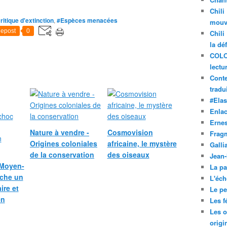
Chili
itique d'extinction
,
#Espèces menacées
mouve
epost
0
Chili
la dé
COLO
lectu
Conte
tradui
#Ela
Enla
Ernes
Nature à vendre -
Cosmovision
Frag
Origines coloniales
africaine, le mystère
Galli
de la conservation
des oiseaux
Jean
 Moyen-
La pa
nche un
L'éch
ire et
Le pet
en
Les f
Les o
origi