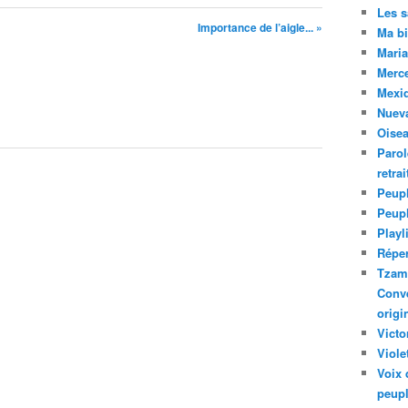
Les 
Importance de l’aigle... »
Ma bi
Maria
Merc
Mexiq
Nuev
Oise
Parol
retra
Peupl
Peup
Playl
Réper
Tzam.
Conve
origi
Victo
Viole
Voix 
peupl