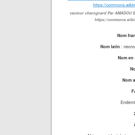
vautour charognard Par AMADOU B
https://commons.wik
Nom fra
Nom latin
:
necro
Nom en 
No
Nom a
F
Endémiq