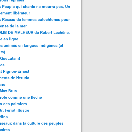
 : Peuple qui chante ne mourra pas, Un
ment libérateur
 : Réseau de femmes autochtones pour
fense de la mer
MB DE MALHEUR de Robert Lechêne,
re en ligne
s animés en langues indigènes (et
ts)
sQueLutam!
ces
t Pignon-Ernest
ments de Neruda
ano
-Max Brua
role comme une flèche
o des palmiers
it Ferrat illustré
élins
iseaux dans la culture des peuples
naires