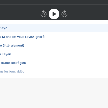
 DayZ
 a 13 ans (et vous l'avez ignoré)
e (littéralement)
im Rayan
 toutes les règles
s les jeux vidéo
us choquant de Rockstar ? - Le scandale BULLY
e plus moche de Steam
du RÊVE tourne au CAUCHEMAR
pendant 8 heures