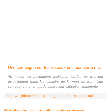
Une campagne sur les réseaux sociaux alerte sur l'exécution imminente de prisonniers kurdes en Iran
Au moins six prisonniers politiques kurdes se trouvent
actuellement dans les couloirs de la mort en Iran. Une
campagne met en garde contre leur exécution imminente.
https://rojinfo.com/une-campagne-sur-les-reseaux-sociaux-alerte-sur-lexecution-imminente-de-prisonniers-kurdes-en-iran/
#Iran
#Peuples originaires
#Kurdes
#Peine de mort