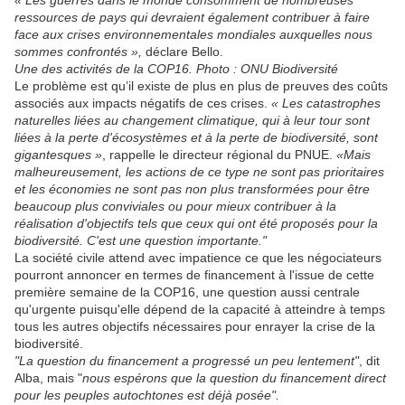
« Les guerres dans le monde consomment de nombreuses
ressources de pays qui devraient également contribuer à faire
face aux crises environnementales mondiales auxquelles nous
sommes confrontés »,
déclare Bello.
Une des activités de la COP16. Photo : ONU Biodiversité
Le problème est qu’il existe de plus en plus de preuves des coûts
associés aux impacts négatifs de ces crises.
« Les catastrophes
naturelles liées au changement climatique, qui à leur tour sont
liées à la perte d'écosystèmes et à la perte de biodiversité, sont
gigantesques »
, rappelle le directeur régional du PNUE.
«Mais
malheureusement, les actions de ce type ne sont pas prioritaires
et les économies ne sont pas non plus transformées pour être
beaucoup plus conviviales ou pour mieux contribuer à la
réalisation d'objectifs tels que ceux qui ont été proposés pour la
biodiversité. C'est une question importante."
La société civile attend avec impatience ce que les négociateurs
pourront annoncer en termes de financement à l'issue de cette
première semaine de la COP16, une question aussi centrale
qu'urgente puisqu'elle dépend de la capacité à atteindre à temps
tous les autres objectifs nécessaires pour enrayer la crise de la
biodiversité.
"La question du financement a progressé un peu lentement"
, dit
Alba, mais "
nous espérons que la question du financement direct
pour les peuples autochtones est déjà posée".