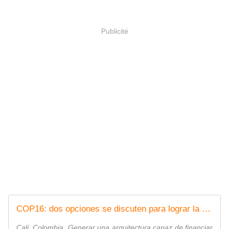
Publicité
COP16: dos opciones se discuten para lograr la movilización de recursos para detener la pérdida de biodiversidad
Cali, Colombia. Generar una arquitectura capaz de financiar