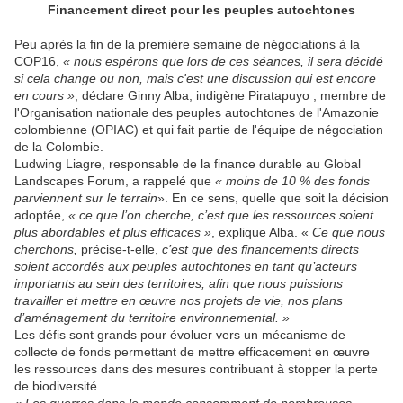
Financement direct pour les peuples autochtones
Peu après la fin de la première semaine de négociations à la
COP16,
« nous espérons que lors de ces séances, il sera décidé
si cela change ou non, mais c'est une discussion qui est encore
en cours »
, déclare Ginny Alba, indigène Piratapuyo , membre de
l'Organisation nationale des peuples autochtones de l'Amazonie
colombienne (OPIAC) et qui fait partie de l'équipe de négociation
de la Colombie.
Ludwing Liagre, responsable de la finance durable au Global
Landscapes Forum, a rappelé que
« moins de 10 % des fonds
parviennent sur le terrain
». En ce sens, quelle que soit la décision
adoptée,
« ce que l’on cherche, c’est que les ressources soient
plus abordables et plus efficaces »
, explique Alba. «
Ce que nous
cherchons,
précise-t-elle,
c’est que des financements directs
soient accordés aux peuples autochtones en tant qu’acteurs
importants au sein des territoires, afin que nous puissions
travailler et mettre en œuvre nos projets de vie, nos plans
d’aménagement du territoire environnemental. »
Les défis sont grands pour évoluer vers un mécanisme de
collecte de fonds permettant de mettre efficacement en œuvre
les ressources dans des mesures contribuant à stopper la perte
de biodiversité.