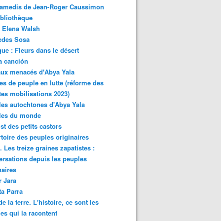
samedis de Jean-Roger Caussimon
bliothèque
 Elena Walsh
edes Sosa
ue : Fleurs dans le désert
a canción
aux menacés d'Abya Yala
es de peuple en lutte (réforme des
ites mobilisations 2023)
es autochtones d'Abya Yala
les du monde
ist des petits castors
toire des peuples originaires
 Les treize graines zapatistes :
rsations depuis les peuples
naires
r Jara
ta Parra
de la terre. L'histoire, ce sont les
es qui la racontent