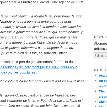
proposée par la Fundação Florestal, une agence de l'État
terre, c'est celui qui a allumé le feu pour brûler la forêt
. Nhanderu nous a donné la force pour que nous
e nous puissions survivre à la fumée et ainsi éteindre
barrassé le gouvernement de l'État qui, après beaucoup
NEWSL
ers guarani sur notre territoire, qui est maintenant
r contre la fumée. Lorsque l'incendie se déclare, nous
Abonnez
nous disposons désormais d'une brigade dotée du
articles 
pu le faire bien plus tôt"
, se souvient Thiago.
Email
action de la part du gouvernement fédéral et du
es brûlées criminellement par les agriculteurs pour
PAGES
on de colonies populaires
.
Actua
Au co
ion contre le cadre temporel/ Gabriela Moncau/Brasil de
réper
Chans
e l'agro-industrie, c'est une ruse de l'élevage, des
argen
ent s'emparer de la terre. Pour deux raisons, l'une est
Chans
e en faire du sucre. Ils en ont bénéficié. Il est prouvé
Chan