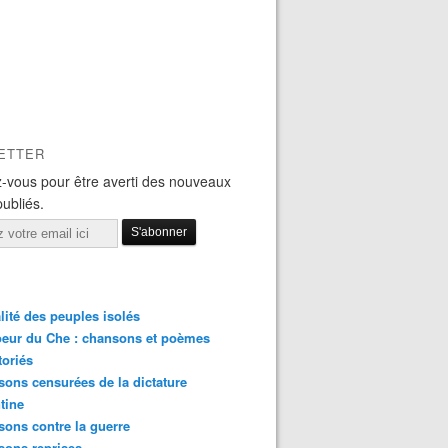
ETTER
-vous pour être averti des nouveaux
publiés.
lité des peuples isolés
eur du Che : chansons et poèmes
toriés
ons censurées de la dictature
tine
ons contre la guerre
sons reprises