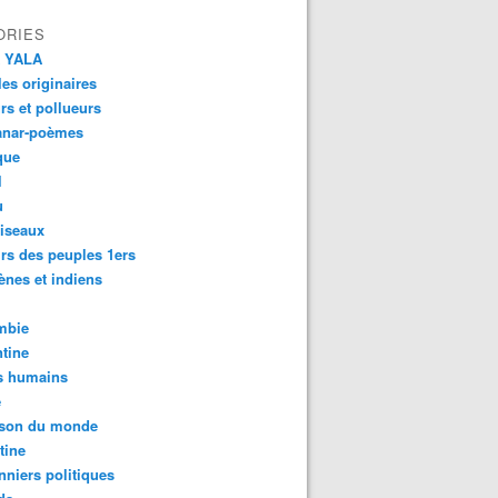
ORIES
 YALA
es originaires
urs et pollueurs
ndígenas estão à frente dos protestos pelo clima e contra as
anar-poèmes
que
l
u
iseaux
rs des peuples 1ers
ènes et indiens
mbie
tine
s humains
é
son du monde
tine
nniers politiques