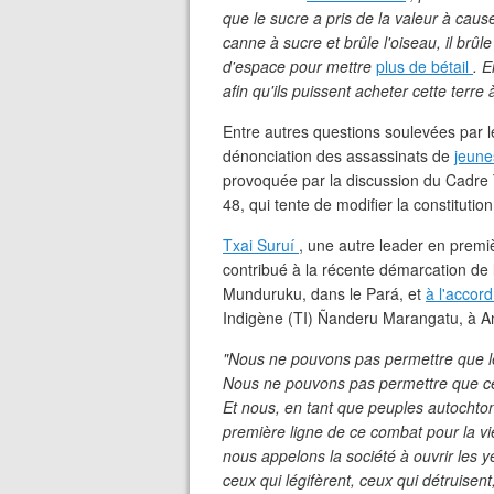
que le sucre a pris de la valeur à caus
canne à sucre et brûle l'oiseau, il brûle
d'espace pour mettre
plus de bétail
. E
afin qu'ils puissent acheter cette terre
Entre autres questions soulevées par le
dénonciation des assassinats de
jeune
provoquée par la discussion du Cadre
48, qui tente de modifier la constitution 
Txai Suruí
, une autre leader en premiè
contribué à la récente démarcation de
Munduruku, dans le Pará, et
à l'accor
Indigène (TI) Ñanderu Marangatu, à A
"Nous ne pouvons pas permettre que le
Nous ne pouvons pas permettre que ces 
Et nous, en tant que peuples autochto
première ligne de ce combat pour la vie,
nous appelons la société à ouvrir les y
ceux qui légifèrent, ceux qui détruisent,