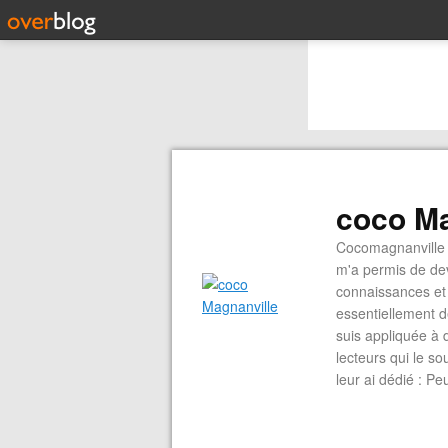
coco Ma
Cocomagnanville 
m'a permis de dev
connaissances et 
essentiellement d
suis appliquée à 
lecteurs qui le s
leur ai dédié : P