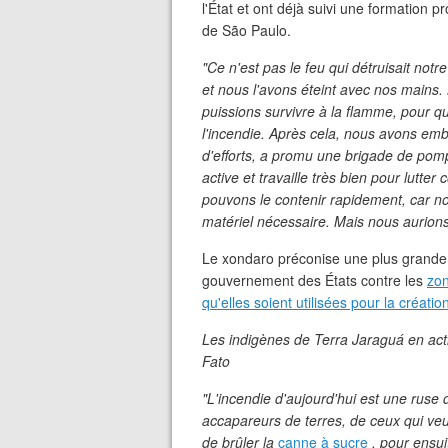
l'État et ont déjà suivi une formation 
de São Paulo.
"Ce n'est pas le feu qui détruisait notre 
et nous l'avons éteint avec nos mains
puissions survivre à la flamme, pour qu
l'incendie. Après cela, nous avons em
d'efforts, a promu une brigade de pompi
active et travaille très bien pour lutte
pouvons le contenir rapidement, car 
matériel nécessaire. Mais nous aurions 
Le xondaro préconise une plus grande 
gouvernement des États contre les
zon
qu'elles soient utilisées pour la créati
Les indigènes de Terra Jaraguá en act
Fato
"L'incendie d'aujourd'hui est une ruse d
accapareurs de terres, de ceux qui veul
de brûler la
canne à sucre
, pour ensuit