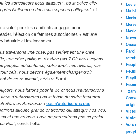
ù les agriculteurs nous attaquent, où la police elle-
Les 
ngrès National ou dans ces espaces politiques",
dit
Ma bi
Maria
Merc
 de voter pour les candidats engagés pour
Mexiq
 leader, l'élection de femmes autochtones
« est une
Nuev
o-industrie et les incendies.
Oise
Parol
ous traversons une crise, pas seulement une crise
retra
ie, une crise politique, n'est-ce pas ? Où nous voyons
Peupl
des peuples autochtones, notre forêt, nos rivières, nos
Peup
 tout cela, nous devons également changer d'où
Playl
dent de notre avenir",
déclare Suruí.
Réper
jours, nous luttons pour la vie et nous n'autoriserons
Tzam.
 nous n'autoriserons pas la thèse du cadre temporel,
Conve
pétrolière en Amazonie, n
ous n'autoriserons pas
origi
ettrons aucune grande entreprise qui attaque nos vies,
Victo
mmes et nos enfants, nous ne permettrons pas ce projet
Viole
os vies"
, conclut-elle.
Voix 
peupl