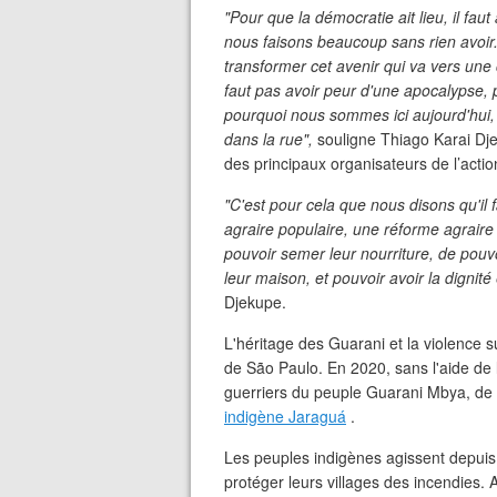
"Pour que la démocratie ait lieu, il faut
nous faisons beaucoup sans rien avoi
transformer cet avenir qui va vers un
faut pas avoir peur d'une apocalypse, 
pourquoi nous sommes ici aujourd'hui,
dans la rue",
souligne Thiago Karai Dje
des principaux organisateurs de l’actio
"C'est pour cela que nous disons qu'il 
agraire populaire, une réforme agraire
pouvoir semer leur nourriture, de pouvo
leur maison, et pouvoir avoir la dignité 
Djekupe.
L'héritage des Guarani et la violence sub
de São Paulo. En 2020, sans l'aide de l
guerriers du peuple Guarani Mbya, de c
indigène Jaraguá
.
Les peuples indigènes agissent depuis
protéger leurs villages des incendies. A