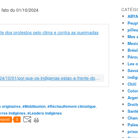
CATÉG
de fato du 01/10/2024
ABYA
Peupl
pille
Por que os i
Mes 
"
Mexi
N
Brési
ó
Péro
s
Les o
e
Savoi
s
indig
https://www.brasildefato.com.br/2024/10/01/por-que-os-indigenas-estao-a-frente-dos-protestos-pelo-clima-e-contra-as-queimadas-no-brasil
t
Chili
a
Colo
m
Argen
o
Droit
s
 originaires
,
#Mobilisation
,
#Réchauffement climatique
,
a
Sant
rres Indigènes
,
#Leaders indigènes
q
Chan
epost
0
u
Pales
i
priso
p