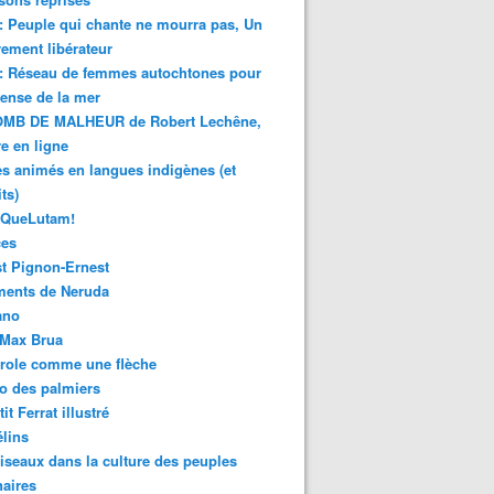
 : Peuple qui chante ne mourra pas, Un
ment libérateur
 : Réseau de femmes autochtones pour
fense de la mer
MB DE MALHEUR de Robert Lechêne,
re en ligne
s animés en langues indigènes (et
ts)
sQueLutam!
ces
t Pignon-Ernest
ments de Neruda
ano
-Max Brua
role comme une flèche
o des palmiers
it Ferrat illustré
élins
iseaux dans la culture des peuples
naires