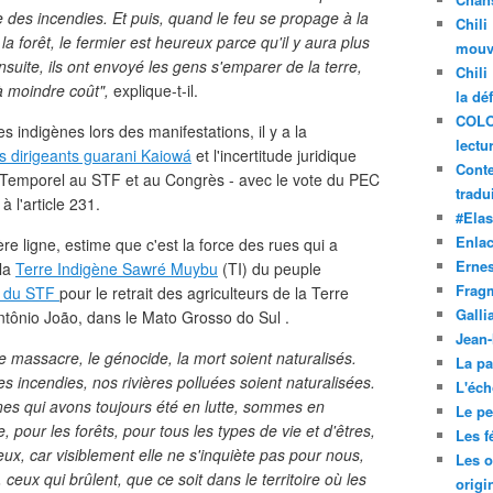
e des incendies. Et puis, quand le feu se propage à la
Chili
 la forêt, le fermier est heureux parce qu'il y aura plus
mouve
nsuite, ils ont envoyé les gens s'emparer de la terre,
Chili
 à moindre coût",
explique-t-il.
la dé
COLO
s indigènes lors des manifestations, il y a la
lectu
s dirigeants guarani Kaiowá
et l'incertitude juridique
Conte
 Temporel au STF et au Congrès - avec le vote du PEC
tradui
à l'article 231.
#Ela
Enla
re ligne, estime que c'est la force des rues qui a
Ernes
 la
Terre Indigène Sawré Muybu
(TI) du peuple
Frag
d du STF
pour le retrait des agriculteurs de la Terre
Galli
ntônio João, dans le Mato Grosso do Sul .
Jean
 massacre, le génocide, la mort soient naturalisés.
La pa
incendies, nos rivières polluées soient naturalisées.
L'éch
nes qui avons toujours été en lutte, sommes en
Le pet
 pour les forêts, pour tous les types de vie et d'êtres,
Les f
eux, car visiblement elle ne s'inquiète pas pour nous,
Les o
 ceux qui brûlent, que ce soit dans le territoire où les
origi