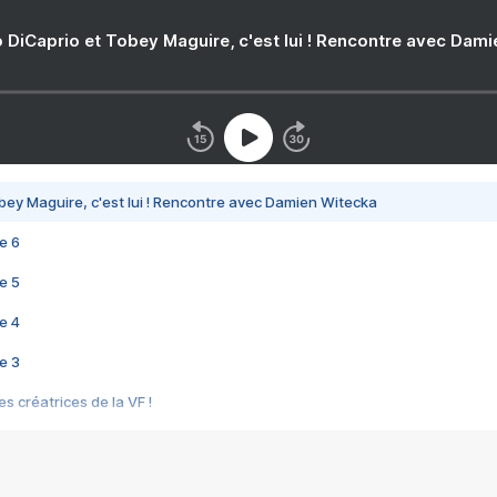
 DiCaprio et Tobey Maguire, c'est lui ! Rencontre avec Dam
bey Maguire, c'est lui ! Rencontre avec Damien Witecka
e 6
e 5
e 4
e 3
s créatrices de la VF !
e 2
e 1